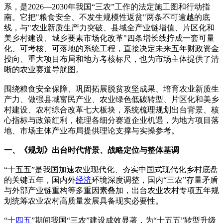
系，是2026—2030年我国“三农”工作的法定施工图和行动指
南。它把"粮食安全、不发生规模性返贫"两条不可逾越的底
线，与"农业新质生产力突破、县域全产业链增值、片区化和
美乡村建设、城乡要素市场化改革"四条增长线拧成一套可量
化、可考核、可落地的系统工程，直接决定未来五年财政资金
投向、重大项目布局和地方考核标尺，也为市场主体提供了清
晰的农业赛道导航图。
围绕粮食安全保障、巩固拓展脱贫攻坚成果、培育农业新质生
产力、做强县域富民产业、农业绿色低碳转型、片区化和美乡
村建设、农村综合改革七大板块，系统梳理规划出台背景、核
心指标与政策红利，梳理各细分赛道企业机遇，为地方项目落
地、市场主体产业布局提供理论支撑与实操参考。
一、《规划》出台时代背景、战略定位与整体基调
“十五五”是我国加速农业现代化、夯实中国式现代化乡村底盘
的关键五年，国内外
经济
环境深度调整，国内“三农”存量矛盾
与外部产业链重构等多重因素叠加，出台农业农村专项五年规
划统筹农业农村高质量发展具备现实必要性。
“
十四五
”期间我国“三农”建设成效显著，为“十五五”转型升级