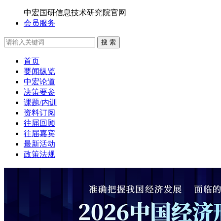
中宏国研信息技术研究院官网
会员服务
搜 索
首页
要闻纵览
中宏论道
决策要参
课题/内训
资料订阅
往届回顾
往届嘉宾
最新活动
政策法规