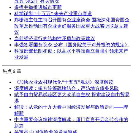
五五”规划》有关情况
多措并举推进城市更新
科学谋划 “十五五” 未来产业重点赛道
郑栅洁主任主持召开国有企业座谈会 围绕深化国资国企
改革及推动国有企业更好服务国家重大战略听取意见建
议
当前经济运行的结构性矛盾与政策建议
李强签署国务院令 公布《国务院关于对外投资的规定》
科技部部长阴和俊：以高水平科技自立自强引领未来产
业发展
热点文章
《加快农业农村现代化“十五五”规划》深度解读
深度解读：多方统筹疏堵结合，严防地方债务风险
赋予自由贸易试验区更大改革自主权 探索建设自由贸易
港
解读：从党的十九大看中国经济发展与政策走向——理
解新
中央重要会议精神深度解读：厦门宣言开启金砖合作的
新篇
吴定富:中国保险业的发展道路