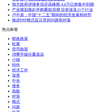
地方政府进债务偿还高峰期 4.6万亿将集中到期
产业规划激起并购重组浪潮 目前波及21个行业
卢中原：中国“十二五”期间的经济发展和转型
推进PPP模式应注意的问题和对策
热点标签
财政政策
松紧
货币政策
消费升级任重道远
小镇
特色
经济工作
深度
中央
债务
风险
对策
模式
问题