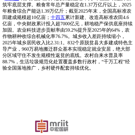
筑牢底层支撑。粮食常年总产量稳定在1.37万亿斤以上，2025
年粮食综合产能达1.39万亿斤；截至2025年末，全国高标准农
田建成规模超10亿亩；
十四五
累计新建、改造高标准农田4.6
亿亩，中央财政累计投入超7000亿元，耕地稳产保供底座持续
加固。农业科技进步贡献率由59.2%提升至2025年的64%，农
作物耕种收综合机械化率76.7%。城乡收入差距持续缩小，
2025年城乡居民收入比2.31:1。832个原脱贫县大多建成特色主
导产业，960万易地搬迁群众基本实现稳定就业安居，绝大部
分区域守住不发生规模性返贫的底线。农村自来水普及率
88.7%，生活垃圾规范化处置覆盖多数行政村，“千万工程”经
验全国落地推广，乡村硬件配套持续优化。