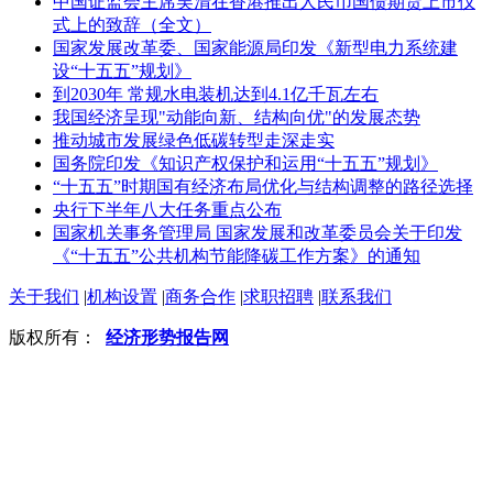
中国证监会主席吴清在香港推出人民币国债期货上市仪
式上的致辞（全文）
国家发展改革委、国家能源局印发《新型电力系统建
设“十五五”规划》
到2030年 常规水电装机达到4.1亿千瓦左右
我国经济呈现"动能向新、结构向优"的发展态势
推动城市发展绿色低碳转型走深走实
国务院印发《知识产权保护和运用“十五五”规划》
“十五五”时期国有经济布局优化与结构调整的路径选择
央行下半年八大任务重点公布
国家机关事务管理局 国家发展和改革委员会关于印发
《“十五五”公共机构节能降碳工作方案》的通知
关于我们
|
机构设置
|
商务合作
|
求职招聘
|
联系我们
版权所有：
经济形势报告网