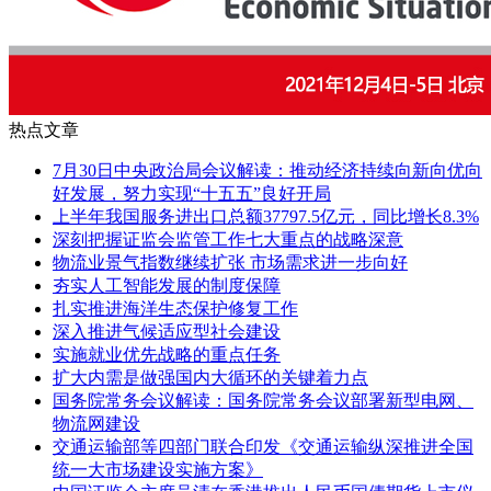
热点文章
7月30日中央政治局会议解读：推动经济持续向新向优向
好发展，努力实现“十五五”良好开局
上半年我国服务进出口总额37797.5亿元，同比增长8.3%
深刻把握证监会监管工作七大重点的战略深意
物流业景气指数继续扩张 市场需求进一步向好
夯实人工智能发展的制度保障
扎实推进海洋生态保护修复工作
深入推进气候适应型社会建设
实施就业优先战略的重点任务
扩大内需是做强国内大循环的关键着力点
国务院常务会议解读：国务院常务会议部署新型电网、
物流网建设
交通运输部等四部门联合印发《交通运输纵深推进全国
统一大市场建设实施方案》