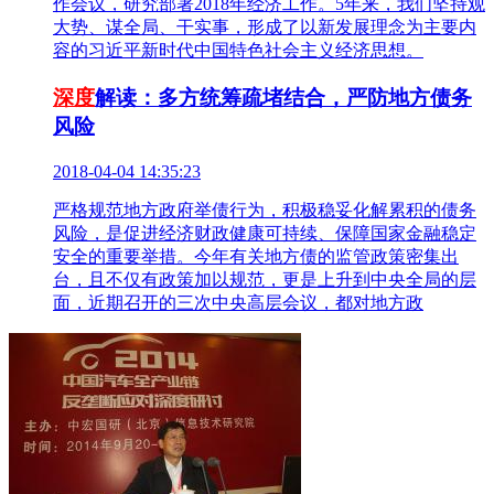
作会议，研究部署2018年经济工作。5年来，我们坚持观
大势、谋全局、干实事，形成了以新发展理念为主要内
容的习近平新时代中国特色社会主义经济思想。
深度
解读：多方统筹疏堵结合，严防地方债务
风险
2018-04-04 14:35:23
严格规范地方政府举债行为，积极稳妥化解累积的债务
风险，是促进经济财政健康可持续、保障国家金融稳定
安全的重要举措。今年有关地方债的监管政策密集出
台，且不仅有政策加以规范，更是上升到中央全局的层
面，近期召开的三次中央高层会议，都对地方政