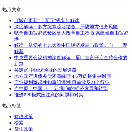
热点文章
《城市更新“十五五”规划》解读
深度解读：多方统筹疏堵结合，严防地方债务风险
赋予自由贸易试验区更大改革自主权 探索建设自由贸易
港
解读：从党的十九大看中国经济发展与政策走向——理
解新
中央重要会议精神深度解读：厦门宣言开启金砖合作的
新篇
吴定富:中国保险业的发展道路
地方政府进债务偿还高峰期 4.6万亿将集中到期
产业规划激起并购重组浪潮 目前波及21个行业
卢中原：中国“十二五”期间的经济发展和转型
推进PPP模式应注意的问题和对策
热点标签
财政政策
松紧
货币政策