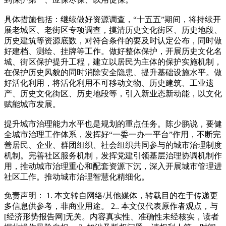
具体措施包括：继续做好资源调查，“十五五”期间，将持续开
展老城区、老街区专项调查，摸清历史文化街区、历史地段、
历史建筑等资源底数，对符合条件的要及时认定公布，同时做
好建档、测绘、挂牌等工作。做好整体保护，开展历史文化名
城、街区保护提升工程，建立以居民为主体的保护实施机制，
在保护历史风貌的同时消除安全隐患、提升基础设施水平。做
好活化利用，将活化利用不可移动文物、历史建筑、工业遗
产、历史文化街区、历史地段等，引入新业态新动能，以文化
赋能城市发展。
提升城市治理能力水平也是规划的重点任务。陈少鹏说，要健
全城市治理工作体系，发挥好“一委一办一平台”作用，不断完
善居民、企业、群团组织、社会组织共同参与的城市治理制度
机制。完善社区服务机制，发挥党建引领基层治理协调机制作
用，推动城市治理重心和配套资源下沉，深入开展城市管理进
社区工作。推动城市治理智慧化精细化。
免责声明： 1. 本文转自网络/其他媒体，转载目的在于传递更
多信息供参考，非商业用途。 2.. 本文仅代表原作者观点，与
[经济形势报告网]无关。内容真实性、准确性未经核实，读者