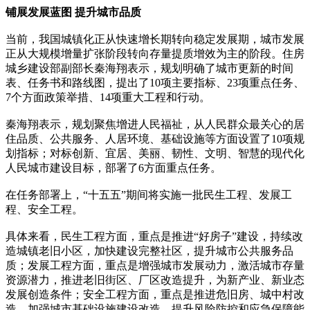
铺展发展蓝图 提升城市品质
当前，我国城镇化正从快速增长期转向稳定发展期，城市发展
正从大规模增量扩张阶段转向存量提质增效为主的阶段。住房
城乡建设部副部长秦海翔表示，规划明确了城市更新的时间
表、任务书和路线图，提出了10项主要指标、23项重点任务、
7个方面政策举措、14项重大工程和行动。
秦海翔表示，规划聚焦增进人民福祉，从人民群众最关心的居
住品质、公共服务、人居环境、基础设施等方面设置了10项规
划指标；对标创新、宜居、美丽、韧性、文明、智慧的现代化
人民城市建设目标，部署了6方面重点任务。
在任务部署上，“十五五”期间将实施一批民生工程、发展工
程、安全工程。
具体来看，民生工程方面，重点是推进“好房子”建设，持续改
造城镇老旧小区，加快建设完整社区，提升城市公共服务品
质；发展工程方面，重点是增强城市发展动力，激活城市存量
资源潜力，推进老旧街区、厂区改造提升，为新产业、新业态
发展创造条件；安全工程方面，重点是推进危旧房、城中村改
造，加强城市基础设施建设改造，提升风险防控和应急保障能