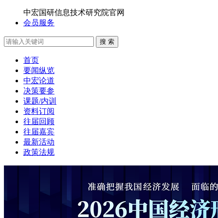
中宏国研信息技术研究院官网
会员服务
搜 索
首页
要闻纵览
中宏论道
决策要参
课题/内训
资料订阅
往届回顾
往届嘉宾
最新活动
政策法规