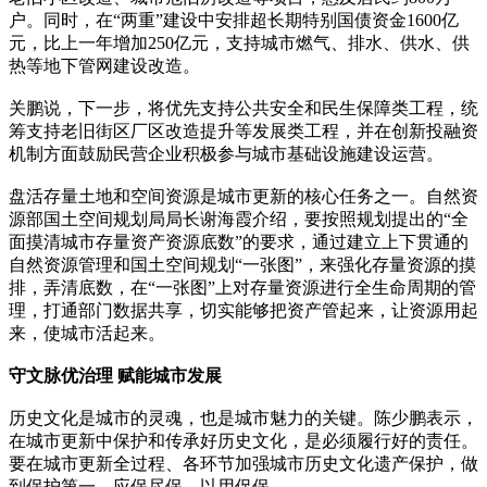
户。同时，在“两重”建设中安排超长期特别国债资金1600亿
元，比上一年增加250亿元，支持城市燃气、排水、供水、供
热等地下管网建设改造。
关鹏说，下一步，将优先支持公共安全和民生保障类工程，统
筹支持老旧街区厂区改造提升等发展类工程，并在创新投融资
机制方面鼓励民营企业积极参与城市基础设施建设运营。
盘活存量土地和空间资源是城市更新的核心任务之一。自然资
源部国土空间规划局局长谢海霞介绍，要按照规划提出的“全
面摸清城市存量资产资源底数”的要求，通过建立上下贯通的
自然资源管理和国土空间规划“一张图”，来强化存量资源的摸
排，弄清底数，在“一张图”上对存量资源进行全生命周期的管
理，打通部门数据共享，切实能够把资产管起来，让资源用起
来，使城市活起来。
守文脉优治理 赋能城市发展
历史文化是城市的灵魂，也是城市魅力的关键。陈少鹏表示，
在城市更新中保护和传承好历史文化，是必须履行好的责任。
要在城市更新全过程、各环节加强城市历史文化遗产保护，做
到保护第一、应保尽保、以用促保。