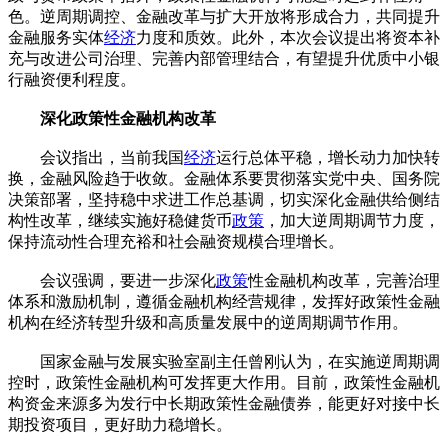
色。逆周期调控、金融改革与扩大开放将形成合力，共同提升
金融服务实体
经济
力度和质效。此外，本次会议提出将资本补
充与改进公司治理、完善内部管理结合，有望提升优质中小银
行融资便利程度。
深化政策性金融机构改革
会议指出，当前我国
经济
运行总体平稳，增长动力加快转
换，金融风险趋于收敛。金融体系要贯彻落实党中央、国务院
决策部署，坚持稳中求进工作总基调，切实深化金融供给侧结
构性改革，继续实施好稳健货币
政策
，加大逆周期调节力度，
保持流动性合理充裕和社会融资规模合理增长。
会议强调，要进一步深化
政策
性金融机构改革，完善治理
体系和激励机制，遵循金融机构经营规律，发挥好政策性金融
机构在经济转型升级和高质量发展中的逆周期调节作用。
国家金融与发展实验室副主任曾刚认为，在实施逆周期调
控时，政策性金融机构可发挥更大作用。目前，政策性金融机
构资金来源多为发行中长期政策性金融债券，能更好对接中长
期投资项目，更好助力稳增长。