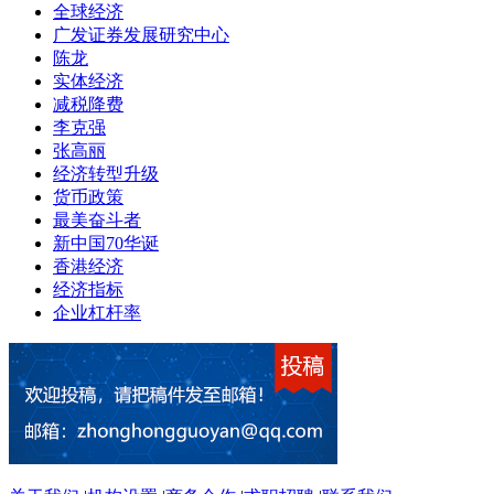
全球经济
广发证券发展研究中心
陈龙
实体经济
减税降费
李克强
张高丽
经济转型升级
货币政策
最美奋斗者
新中国70华诞
香港经济
经济指标
企业杠杆率