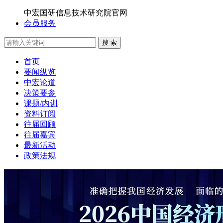
中宏国研信息技术研究院官网
会员服务
搜 索
首页
要闻纵览
中宏论道
决策要参
课题/内训
资料订阅
往届回顾
往届嘉宾
最新活动
政策法规