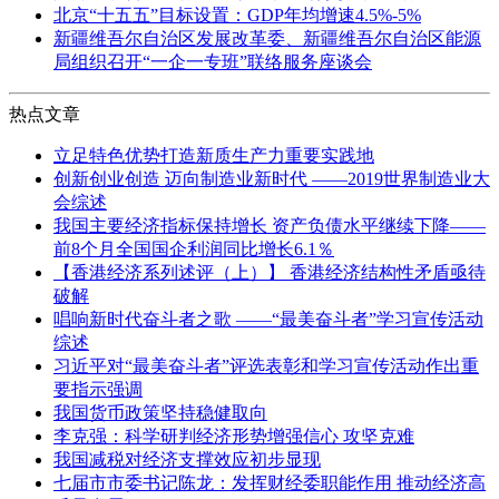
北京“十五五”目标设置：GDP年均增速4.5%-5%
新疆维吾尔自治区发展改革委、新疆维吾尔自治区能源
局组织召开“一企一专班”联络服务座谈会
热点文章
立足特色优势打造新质生产力重要实践地
创新创业创造 迈向制造业新时代 ——2019世界制造业大
会综述
我国主要经济指标保持增长 资产负债水平继续下降——
前8个月全国国企利润同比增长6.1％
【香港经济系列述评（上）】 香港经济结构性矛盾亟待
破解
唱响新时代奋斗者之歌 ——“最美奋斗者”学习宣传活动
综述
习近平对“最美奋斗者”评选表彰和学习宣传活动作出重
要指示强调
我国货币政策坚持稳健取向
李克强：科学研判经济形势增强信心 攻坚克难
我国减税对经济支撑效应初步显现
七届市市委书记陈龙：发挥财经委职能作用 推动经济高