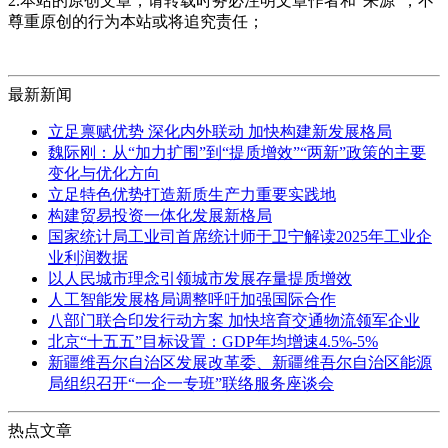
2.本站的原创文章，请转载时务必注明文章作者和"来源"，不
尊重原创的行为本站或将追究责任；
最新新闻
立足禀赋优势 深化内外联动 加快构建新发展格局
魏际刚：从“加力扩围”到“提质增效”“两新”政策的主要
变化与优化方向
立足特色优势打造新质生产力重要实践地
构建贸易投资一体化发展新格局
国家统计局工业司首席统计师于卫宁解读2025年工业企
业利润数据
以人民城市理念引领城市发展存量提质增效
人工智能发展格局调整呼吁加强国际合作
八部门联合印发行动方案 加快培育交通物流领军企业
北京“十五五”目标设置：GDP年均增速4.5%-5%
新疆维吾尔自治区发展改革委、新疆维吾尔自治区能源
局组织召开“一企一专班”联络服务座谈会
热点文章