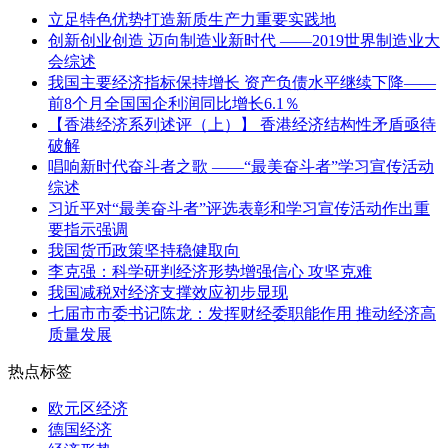
立足特色优势打造新质生产力重要实践地
创新创业创造 迈向制造业新时代 ——2019世界制造业大
会综述
我国主要经济指标保持增长 资产负债水平继续下降——
前8个月全国国企利润同比增长6.1％
【香港经济系列述评（上）】 香港经济结构性矛盾亟待
破解
唱响新时代奋斗者之歌 ——“最美奋斗者”学习宣传活动
综述
习近平对“最美奋斗者”评选表彰和学习宣传活动作出重
要指示强调
我国货币政策坚持稳健取向
李克强：科学研判经济形势增强信心 攻坚克难
我国减税对经济支撑效应初步显现
七届市市委书记陈龙：发挥财经委职能作用 推动经济高
质量发展
热点标签
欧元区经济
德国经济