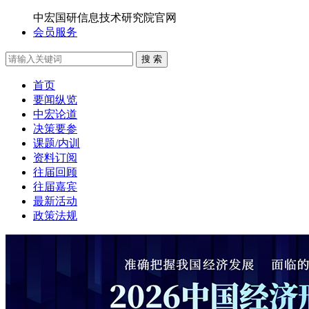
中宏国研信息技术研究院官网
会员服务
搜 索
首页
要闻纵览
中宏论道
决策要参
课题/内训
资料订阅
往届回顾
往届嘉宾
最新活动
政策法规