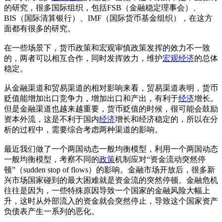
的研究，很多国际组织，包括FSB（金融稳定理事会）、
BIS（国际清算银行）、IMF（国际货币基金组织），在这方
面都有很多的研究。
在一些场景下，货币政策和宏观审慎政策发挥的效力不一致
的，两者可以相互合作，同时发挥效力，维护
宏观经济
的总体
稳定。
从金融渠道和贸易渠道的相对影响来看，贸易渠道表明，货币
贬值能增加出口竞争力，增加出口和产出，有利于
经济
增长。
但是金融渠道也越来越重要，货币贬值的时候，很可能会鼓励
资本外流，这是不利于国内
经济
增长和经济稳定的，所以在分
析的过程中，需要综合考虑两种渠道的影响。
最近我们做了一个两国动态一般均衡模型，利用一个两国动态
一般均衡模型，考察不同的
政策
机制应对“资金流动突然停
顿”（sudden stop of flows）的影响。金融市场开放后，很多新
兴市场国家碰到的最大困难就是资金流的突然停顿。金融危机
往往是因为，一些特殊原因导致一个国家的金融风险大幅上
升，这时从外部流入的资金就会突然停止，导致这个国家资产
负债表产生一系列的恶化。