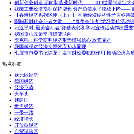
创新创业创造 迈向制造业新时代 ——2019世界制造业大
我国主要经济指标保持增长 资产负债水平继续下降—— 前
【香港经济系列述评（上）】 香港经济结构性矛盾亟待
唱响新时代奋斗者之歌 ——“最美奋斗者”学习宣传活动
习近平对“最美奋斗者”评选表彰和学习宣传活动作出重
我国货币政策坚持稳健取向
李克强：科学研判经济形势增强信心 攻坚克难
我国减税对经济支撑效应初步显现
七届市市委书记陈龙：发挥财经委职能作用 推动经济高
热点标签
欧元区经济
德国经济
经济形势
火车头
魏建国
世界经济
一带一路
经济增长
开放型经济
自贸试验区