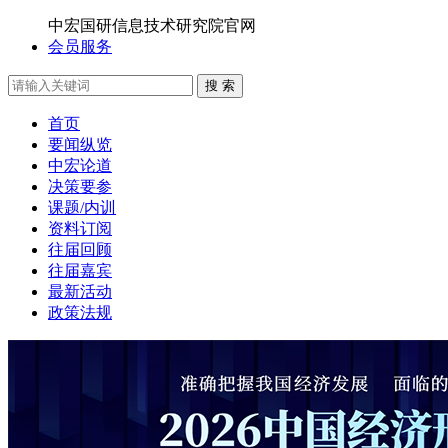
中宏国研信息技术研究院官网
会员服务
搜 索
首页
要闻纵览
中宏论道
决策要参
课题/内训
资料订阅
往届回顾
往届嘉宾
最新活动
政策法规