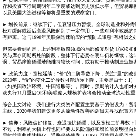
存和投资下行周期明年二季度或达到历史较低水平，但贸易摩擦
以及美国大选进程等都将是重要的观察窗口。
► 增长前景：继续下行，但衰退压力暂缓。全球制造业和外需
松对缓解或延后衰退风险起到了一定作用，一些对利率敏感的
有距离。这与1998年美联储迅速响应的“预防式降息”有相似
但需要看到的是，上述利率敏感领域的局部修复对货币宽松和
资与库存周期所处的阶段，整体下行态势在明年仍将继续，这与
误，贸易摩擦暂缓若能维持较长时间，或有助于推动制造业链
► 政策力度：宽松延续；“价”的二阶导数下降，关注“量”的
2020年，“价”的变化二阶导数可能边际下降，主要是由于：
（如美国政治环境、中国通胀等）。同时，预期的计入也相对充分
欧央行11月重启QE和美联储大规模扩表将会推动全球流动性
综合上文讨论，我们进行大类资产配置主要基于的假设为：贸易
主线，2020年我们建议更多从流动性改善的逻辑去寻找配置
► 债券：风险偏好修复、衰退担忧暂缓，以及宽松二阶导数下降
不过，利率的大幅上行也同样要以风险偏好和增长前景明显向
易收益率曲线陡峭化、通胀保值债券（TIPS）可能更有吸引