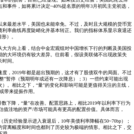
和事件，如将累计决定~40%提名票的明年3月初民主党初选，
机以来最差水平，美国也未能幸免。不过，及时且大规模的货币宽
债利率曲线再度陡峭化并基本转正。我们的指标体系显示衰退还
情形）。
从大方向上看，结合中金宏观组对中国增长下行的判断及美国投
周期的大环境仍有较大差异。往前看，假设美联储不出现政策失
长时间。
速度，2019年都是超出预期的，这才有了股债双牛的局面。不过
调整”暂停（预期明年或还有一次降息）；3）一些约束可能出现
2次）。相比之下，“量”的变化和影响可能是更值得关注的主线，
产或带来提振作用。
下降，“量”在改善。配置思路上，相比2019年以利率下行为
和估值洼地的资产/市场可能具有更高的配置价值。具体而言，
史经验显示进入衰退后，10年美债利率降幅在50~70bp）；
的背离幅度和时间也都到了历史较为极端的情形。相比之下，交
下滑。