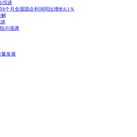
会综述
8个月全国国企利润同比增长6.1％
破解
综述
要指示强调
质量发展