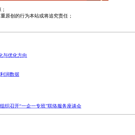
源；
尊重原创的行为本站或将追究责任；
变化与优化方向
业利润数据
组织召开“一企一专班”联络服务座谈会