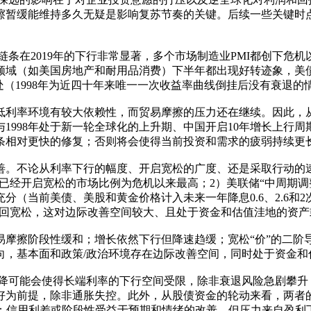
暂缓能维持多久无疑是影响复苏节奏的关键。后续一些关键时点
链条在2019年的下行非常显著，多个市场制造业PMI都创下危
领域（如美国房地产和耐用品消费）下半年都出现好转迹象，美
之处（1998年为近四十年来唯一一次收益率曲线倒挂后没有衰退的
低利率环境有较大依赖性，而贸易摩擦的压力还在继续。因此，
1998年处于新一轮全球化的上升期、中国开启10年增长上行
条相对更快的修复；否则将会使得当前投资和需求的疲弱持续更
改善。不论从利率下行的幅度、开启宽松的广度、还是采取行动的
1）已经开启宽松的市场比例为危机以来最高；2）美联储“中周期
（当前美债、美股和黄金价格计入未来一年降息0.6、2.6和
重回宽松，这对边际改善空间较大、且处于资金和估值洼地的资
摩擦阶段性缓和；增长依然下行但降速趋缓；宽松“价”的二阶导数
方向，基本面和政策/政治环境存在边际改善空间，同时处于资金
可能会使得长端利率的下行空间受限，除非衰退风险急剧攀升（历
好为前提，除非通胀失控。此外，从股债资金的轮动来看，两者
力；信用利差或阶段性受益于预期和情绪的改善，但压力来自盈利