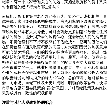
记者：有一个大家普遍关心的问题，实施适度宽松的货币政策
对老百姓的经济行为有哪些影响？
何德旭：货币政策与老百姓经济行为、经济生活密切相关。具
体来说，这可能会降低购房成本。房贷利率的下调将直接降低
购房者的月供压力，尤其是对首次购房者和改善性住房需求者
来说购房成本将大大降低，可能会刺激更多刚需和改善性住房
需求的释放，提升消费者的购房信心。还会增强人们的消费意
愿，消费信贷利率下行不仅降低了借款成本，还可能促使人们
在消费信贷方面采取更积极的态度，对大额消费品的购买意愿
可能会随之增强。人们的投资选择也将更加多样化。金融市场
的活跃能使居民的投资渠道更加丰富，股票、基金、债券等金
融资产多样化会使居民投资性资产的配置具有更大选择空间。
还有很重要的一点，就业环境将得到改善。中小企业和创新型
企业的成长会促进就业市场回暖，就业机会的增加和收入预期
的改善能提高居民消费的能力和信心。总的来看，这能够向社
会、向市场、向老百姓发出更加清晰、明确的政策信号，使得
市场各方更好领会政策的“宽松”意图，并对后续政策及实施效
果形成具有一致性的积极预期。
注重与其他宏观政策协调配合