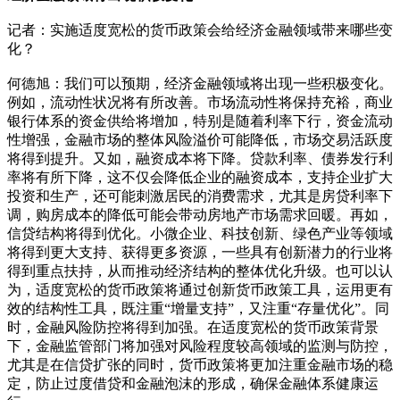
记者：实施适度宽松的货币政策会给经济金融领域带来哪些变
化？
何德旭：我们可以预期，经济金融领域将出现一些积极变化。
例如，流动性状况将有所改善。市场流动性将保持充裕，商业
银行体系的资金供给将增加，特别是随着利率下行，资金流动
性增强，金融市场的整体风险溢价可能降低，市场交易活跃度
将得到提升。又如，融资成本将下降。贷款利率、债券发行利
率将有所下降，这不仅会降低企业的融资成本，支持企业扩大
投资和生产，还可能刺激居民的消费需求，尤其是房贷利率下
调，购房成本的降低可能会带动房地产市场需求回暖。再如，
信贷结构将得到优化。小微企业、科技创新、绿色产业等领域
将得到更大支持、获得更多资源，一些具有创新潜力的行业将
得到重点扶持，从而推动经济结构的整体优化升级。也可以认
为，适度宽松的货币政策将通过创新货币政策工具，运用更有
效的结构性工具，既注重“增量支持”，又注重“存量优化”。同
时，金融风险防控将得到加强。在适度宽松的货币政策背景
下，金融监管部门将加强对风险程度较高领域的监测与防控，
尤其是在信贷扩张的同时，货币政策将更加注重金融市场的稳
定，防止过度借贷和金融泡沫的形成，确保金融体系健康运