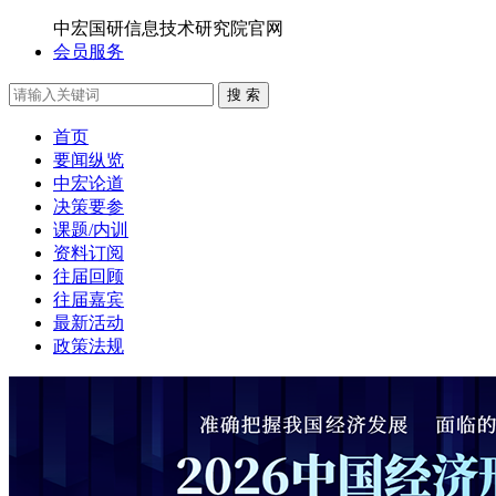
中宏国研信息技术研究院官网
会员服务
搜 索
首页
要闻纵览
中宏论道
决策要参
课题/内训
资料订阅
往届回顾
往届嘉宾
最新活动
政策法规