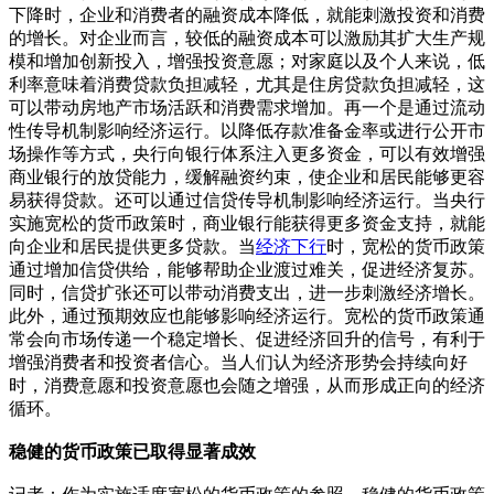
下降时，企业和消费者的融资成本降低，就能刺激投资和消费
的增长。对企业而言，较低的融资成本可以激励其扩大生产规
模和增加创新投入，增强投资意愿；对家庭以及个人来说，低
利率意味着消费贷款负担减轻，尤其是住房贷款负担减轻，这
可以带动房地产市场活跃和消费需求增加。再一个是通过流动
性传导机制影响经济运行。以降低存款准备金率或进行公开市
场操作等方式，央行向银行体系注入更多资金，可以有效增强
商业银行的放贷能力，缓解融资约束，使企业和居民能够更容
易获得贷款。还可以通过信贷传导机制影响经济运行。当央行
实施宽松的货币政策时，商业银行能获得更多资金支持，就能
向企业和居民提供更多贷款。当
经济下行
时，宽松的货币政策
通过增加信贷供给，能够帮助企业渡过难关，促进经济复苏。
同时，信贷扩张还可以带动消费支出，进一步刺激经济增长。
此外，通过预期效应也能够影响经济运行。宽松的货币政策通
常会向市场传递一个稳定增长、促进经济回升的信号，有利于
增强消费者和投资者信心。当人们认为经济形势会持续向好
时，消费意愿和投资意愿也会随之增强，从而形成正向的经济
循环。
稳健的货币政策已取得显著成效