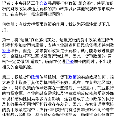
记者：中央经济工作
会议
强调要打好政策“组合拳”，使更加积
极的财政政策和适度宽松的货币政策以及其他宏观政策形成合
力。在实施中，需注意哪些问题？
何德旭：有效发挥货币政策的作用，我认为还需注意以下几
点。
第一，将“适度”真正落到实处。适度宽松的货币政策通过降低
利率和增加货币供应量，支持企业融资和居民信贷需求并刺激
经济
增长。但是，如果货币政策过于宽松，就可能导致过度借
贷、金融杠杆率过高以及资产泡沫等。因此，货币政策的“宽
松”一定要做到“适度”，确保在促进
经济
增长的同时，不出现
相关的金融风险。
第二，畅通货币
政策
传导机制。货币
政策
的实施效果如何，很
大程度上取决于其传导机制是否有效。现在，在某些地区或行
业中，货币政策的传导还存在一些滞后、一些阻力，商业银行
的放贷意愿、企业的融资需求以及消费端的反应依然受到外部
环境和结构性因素等多方面影响，这就造成了货币政策的执行
及其效果在不同地区和行业存在差异。因此，在实施适度宽松
的货币政策过程中，央行和相关部门有必要加强对不同经济主
体和行业的引导，努力优化金融资源配置，确保资金能够真正