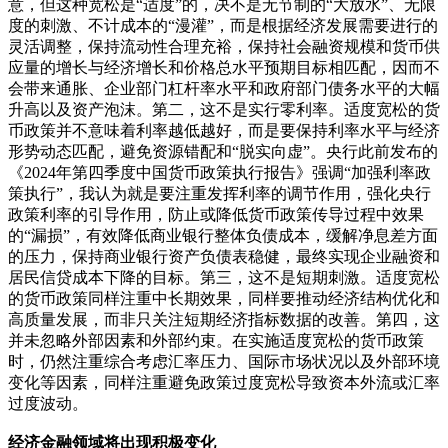
意，但这种宽松是“适度”的，决不是无节制的“大放水”、无限
度的刺激、不计成本的“漫灌”，而是根据经济发展需要进行的
灵活调整，保持流动性合理充裕，保持社会融资规模和货币供
应量的增长与经济增长和价格总水平预期目标相匹配，因而不
会带来通胀、企业部门杠杆率水平和政府部门债务水平的大幅
升高以及资产泡沫。第二，这不是实行零利率。适度宽松的货
币政策并不意味着利率越低越好，而是要保持利率水平与经济
形势动态匹配，避免资源错配和“脱实向虚”。央行此前发布的
《2024年第四季度中国货币政策执行报告》强调“加强利率政
策执行”，我认为就是要注重发挥利率的调节作用，强化央行
政策利率的引导作用，防止或降低货币政策传导过程中效果
的“漏损”，有效降低商业银行整体负债成本，缓解净息差方面
的压力，保持商业银行资产负债表稳健，最终实现企业融资和
居民信贷成本下降的目标。第三，这不是短期刺激。适度宽松
的货币政策同样注重中长期效果，同样要推动经济结构优化和
高质量发展，而非只关注短期经济指标数据的改善。第四，这
并未忽略外部因素和外部约束。在实施适度宽松的货币政策
时，仍然注重综合考虑汇率压力、国际市场状况以及外部环境
变化等因素，同样注重避免政策过度宽松导致资本外流或汇率
过度波动。
经济金融领域将出现积极变化