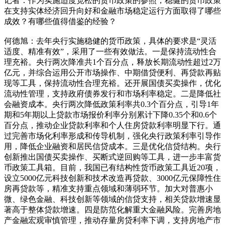
记者：作为实施适度宽松的货币政策的参照，稳健的货币政策
在支持实体经济回升向好和金融市场稳定运行方面取得了哪些
成效？有哪些值得借鉴的经验？
何德旭：去年央行实施稳健的货币政策，具体的要求是“灵活
适度、精准有效”，采用了一些有效做法。一是保持流动性合
理充裕。央行两次降准共1个百分点，释放长期流动性超过2万
亿元，并综合运用公开市场操作、中期借贷便利、再贷款再贴
现等工具，保持流动性合理充裕。还开展国债买卖操作，优化
流动性管理，支持政府债券发行和市场利率稳定。二是降低社
会融资成本。央行两次降低政策利率共0.3个百分点，引导1年
期和5年期以上贷款市场报价利率分别累计下降0.35个和0.6个
百分点，推动企业贷款利率和个人住房贷款利率明显下行。通
过完善市场化利率形成和传导机制，强化央行政策利率引导作
用，降低企业融资和居民信贷成本。三是优化信贷结构。央行
创新推出国债买卖操作、买断式逆回购等工具，进一步丰富货
币政策工具箱。目前，我国已有结构性货币政策工具近20项，
设立5000亿元科技创新和技术改造再贷款、3000亿元保障性住
房再贷款等，精准支持重点领域和薄弱环节。加大对普惠小
微、绿色金融、科技创新等领域的信贷支持，相关贷款增速显
著高于整体贷款增速。四是防范化解重大金融风险。完善房地
产金融宏观审慎管理，推动存量房贷利率下调，支持房地产市