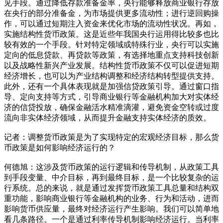
见手段。通过降低存款准备金率，央行能够释放商业银行存放
在央行的部分准备金，为市场提供更多流动性；进行逆回购操
作，可以通过短期注入资金来优化市场的流动性状况。再如，
实施结构性货币政策。这是近些年我国央行运用得比较多也比
较有效的一个手段。针对特定领域或特殊行业，央行可以实施
定向的低息贷款、再贷款等政策，有选择地重点支持科技创新
以及战略性新兴产业发展。结构性货币政策不仅可以促进短期
经济增长，也可以为产业结构调整和经济结构转型提供支持。
此外，还有一个具体表现就是加强信贷政策引导。通过窗口指
导、定向支持等方式，引导商业银行等金融机构加大对实体经
济的信贷投放，确保金融活水精准滴灌，避免资金空转或过度
流向非实体经济领域，从而提升金融支持实体经济的质效。
记者：调整货币政策是为了实现特定的宏观经济目标，那么货
币政策是如何影响经济运行的？
何德旭：这涉及货币政策的运行逻辑和传导机制，从政策工具
到手段变量、中介目标，再到最终目标，是一个比较复杂的运
行系统。总的来说，就是通过发挥货币政策工具总量和结构双
重功能，影响商业银行等金融机构的业务、行为和活动，进而
影响货币供应量，最终对经济运行产生影响。我们可以简单地
看几条路径。一个是通过利率传导机制影响经济运行。当利率