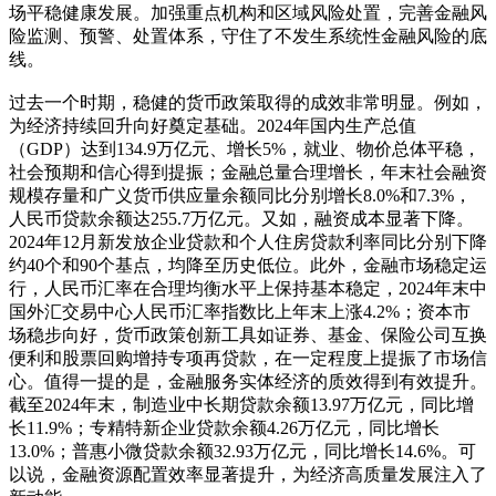
场平稳健康发展。加强重点机构和区域风险处置，完善金融风
险监测、预警、处置体系，守住了不发生系统性金融风险的底
线。
过去一个时期，稳健的货币政策取得的成效非常明显。例如，
为经济持续回升向好奠定基础。2024年国内生产总值
（GDP）达到134.9万亿元、增长5%，就业、物价总体平稳，
社会预期和信心得到提振；金融总量合理增长，年末社会融资
规模存量和广义货币供应量余额同比分别增长8.0%和7.3%，
人民币贷款余额达255.7万亿元。又如，融资成本显著下降。
2024年12月新发放企业贷款和个人住房贷款利率同比分别下降
约40个和90个基点，均降至历史低位。此外，金融市场稳定运
行，人民币汇率在合理均衡水平上保持基本稳定，2024年末中
国外汇交易中心人民币汇率指数比上年末上涨4.2%；资本市
场稳步向好，货币政策创新工具如证券、基金、保险公司互换
便利和股票回购增持专项再贷款，在一定程度上提振了市场信
心。值得一提的是，金融服务实体经济的质效得到有效提升。
截至2024年末，制造业中长期贷款余额13.97万亿元，同比增
长11.9%；专精特新企业贷款余额4.26万亿元，同比增长
13.0%；普惠小微贷款余额32.93万亿元，同比增长14.6%。可
以说，金融资源配置效率显著提升，为经济高质量发展注入了