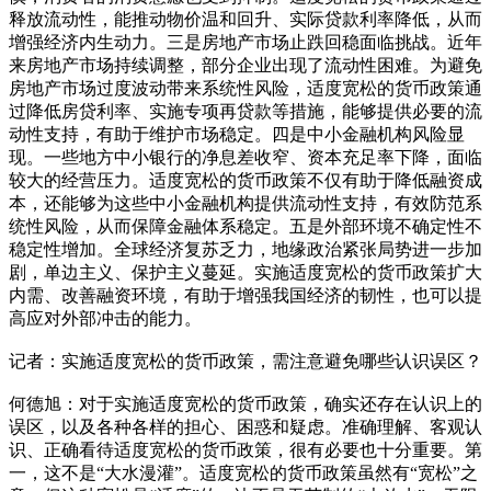
释放流动性，能推动物价温和回升、实际贷款利率降低，从而
增强经济内生动力。三是房地产市场止跌回稳面临挑战。近年
来房地产市场持续调整，部分企业出现了流动性困难。为避免
房地产市场过度波动带来系统性风险，适度宽松的货币政策通
过降低房贷利率、实施专项再贷款等措施，能够提供必要的流
动性支持，有助于维护市场稳定。四是中小金融机构风险显
现。一些地方中小银行的净息差收窄、资本充足率下降，面临
较大的经营压力。适度宽松的货币政策不仅有助于降低融资成
本，还能够为这些中小金融机构提供流动性支持，有效防范系
统性风险，从而保障金融体系稳定。五是外部环境不确定性不
稳定性增加。全球经济复苏乏力，地缘政治紧张局势进一步加
剧，单边主义、保护主义蔓延。实施适度宽松的货币政策扩大
内需、改善融资环境，有助于增强我国经济的韧性，也可以提
高应对外部冲击的能力。
记者：实施适度宽松的货币政策，需注意避免哪些认识误区？
何德旭：对于实施适度宽松的货币政策，确实还存在认识上的
误区，以及各种各样的担心、困惑和疑虑。准确理解、客观认
识、正确看待适度宽松的货币政策，很有必要也十分重要。第
一，这不是“大水漫灌”。适度宽松的货币政策虽然有“宽松”之