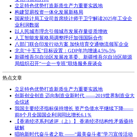
立足特色优势打造新质生产力重要实践地
构建贸易投资一体化发展新格局
国家统计局工业司首席统计师于卫宁解读2025年工业企
业利润数据
以人民城市理念引领城市发展存量提质增效
人工智能发展格局调整呼吁加强国际合作
八部门联合印发行动方案 加快培育交通物流领军企业
北京“十五五”目标设置：GDP年均增速4.5%-5%
新疆维吾尔自治区发展改革委、新疆维吾尔自治区能源
局组织召开“一企一专班”联络服务座谈会
热点文章
立足特色优势打造新质生产力重要实践地
创新创业创造 迈向制造业新时代 ——2019世界制造业大
会综述
我国主要经济指标保持增长 资产负债水平继续下降——
前8个月全国国企利润同比增长6.1％
【香港经济系列述评（上）】 香港经济结构性矛盾亟待
破解
唱响新时代奋斗者之歌 ——“最美奋斗者”学习宣传活动