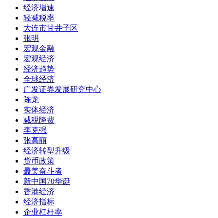
经济增速
轻减税率
大连市甘井子区
张明
宏观金融
宏观经济
经济趋势
全球经济
广发证券发展研究中心
陈龙
实体经济
减税降费
李克强
张高丽
经济转型升级
货币政策
最美奋斗者
新中国70华诞
香港经济
经济指标
企业杠杆率