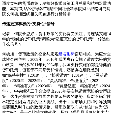
适度宽松的货币政策，发挥好货币政策工具总量和结构双重功
能。本期“对话经济学家”邀请中国社会科学院财经战略研究院
院长何德旭围绕相关问题进行分析解读。
传递更加积极的“支持性”信号
记者：何院长您好，货币政策的变化备受关注，将连续实施14
年的“稳健的货币政策”调整为“适度宽松的货币政策”，传递出
什么信号？
何德旭：货币政策的变化与宏观
经济形势
密切相关。为应对全
球性金融危机，2009年、2010年我国央行实施了适度宽松的货
币政策。虽然从2011年到2024年，我国央行实施的都是稳健的
货币政策，但基于不同形势和情况，还是存在细微差别，
如“保持中性”（2018年）、“松紧适度”（2019年）、“灵活适
度”（2020年、2022年）、“灵活精准、合理适度”（2021
年）、“精准有力”（2023年）、“灵活适度、精准有效”（2024
年）。中央经济工作会议提出2025年要实施适度宽松的货币政
策，这显然是根据当前国内外复杂严峻的形势、应对不确定性
不稳定性因素增多的巨大挑战、出于回应市场关切和引导预期
需要而及时作出的政策调整。货币政策取向从“稳健”转为“适
度宽松”，是一个比较大的变化，释放出强烈且明确的加大宏