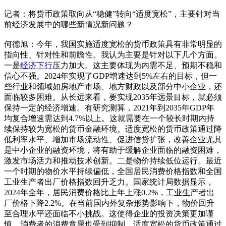
记者：将货币政策取向从“稳健”转向“适度宽松”，主要针对当
前经济发展中的哪些新情况新问题？
何德旭：今年，我国实施适度宽松的货币政策具有非常明显的
指向性、针对性和前瞻性。我认为主要是针对以下几个方面。
一是
经济下行
压力加大。这主要体现为内需不足、预期不稳和
信心不强。2024年实现了GDP增速达到5%左右的目标，但一
些行业和领域如房地产市场、地方财政以及部分中小企业，还
面临较多困难。从长远来看，要实现2035年远景目标，就必须
保持一定的经济增速。有研究测算，2021年到2035年GDP年
均复合增速需达到4.7%以上。这就需要在一个较长时期内持
续保持较为宽松的货币金融环境。适度宽松的货币政策通过降
低利率水平、增加市场流动性、促进信贷扩张，改善企业尤其
是中小企业的融资环境，将有助于缓解企业面临的融资困难，
激发市场活力和推动技术创新。二是物价持续低位运行。最近
一个时期的物价水平持续偏低，全国居民消费价格指数和全国
工业生产者出厂价格指数回升乏力。国家统计局数据显示，
2024年全年，居民消费价格比上年上涨0.2%，工业生产者出
厂价格下降2.2%。在当前国内外复杂形势影响下，物价回升
至合理水平还面临不小挑战。这使得企业的投资决策更加谨
慎，消费者的消费意愿也受到抑制。适度宽松的货币政策通过