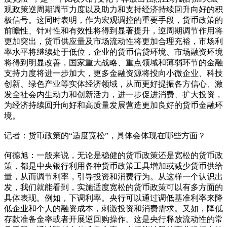
观政策逆周期调节力度以及助力和支持经济持续回升向好的积
极信号。这同时表明，作为宏观调控的重要手段，货币政策的
前瞻性、针对性和有效性将得到显著提升，逆周期调节作用将
更加突出，货币供应量及市场流动性将更加合理充裕，市场利
率水平将继续处于低位，企业的货币信贷环境、市场融资环境
将得到明显改善，国家重大战略、重点领域和薄弱环节的金融
支持力度将进一步加大，更多金融资源将投向小微企业、科技
创新、绿色产业等实体经济领域，从而更好提振各方信心、激
发全社会内生动力和创新活力，进一步促进消费、扩大投资，
为经济持续回升向好和高质量发展营造更加良好的货币金融环
境。
记者：货币政策的“适度宽松”，具体会体现在哪些方面？
何德旭：一般来说，无论是稳健的货币政策还是宽松的货币政
策，都是中央银行利用各种货币政策工具增加或减少货币供给
量，从而调节利率，引导投资和消费行为。从这样一个认识出
发，我们就能看到，实施适度宽松的货币政策可以有多方面的
具体表现。例如，下调利率。央行可以通过调低基准利率来降
低企业和个人的融资成本，刺激投资和消费需求。又如，降低
存款准备金率或者开展逆回购操作。这是央行释放流动性的常