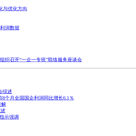
变化与优化方向
业利润数据
组织召开“一企一专班”联络服务座谈会
会综述
8个月全国国企利润同比增长6.1％
破解
综述
要指示强调