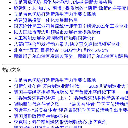
立足禀赋优势 深化内外联动 加快构建新发展格局
魏际刚：从“加力扩围”到“提质增效”“两新”政策的主要
立足特色优势打造新质生产力重要实践地
构建贸易投资一体化发展新格局
国家统计局工业司首席统计师于卫宁解读2025年工业企
以人民城市理念引领城市发展存量提质增效
人工智能发展格局调整呼吁加强国际合作
八部门联合印发行动方案 加快培育交通物流领军企业
北京“十五五”目标设置：GDP年均增速4.5%-5%
新疆维吾尔自治区发展改革委、新疆维吾尔自治区能源局
热点文章
立足特色优势打造新质生产力重要实践地
创新创业创造 迈向制造业新时代 ——2019世界制造业大
我国主要经济指标保持增长 资产负债水平继续下降—— 前
【香港经济系列述评（上）】 香港经济结构性矛盾亟待
唱响新时代奋斗者之歌 ——“最美奋斗者”学习宣传活动
习近平对“最美奋斗者”评选表彰和学习宣传活动作出重
我国货币政策坚持稳健取向
李克强：科学研判经济形势增强信心 攻坚克难