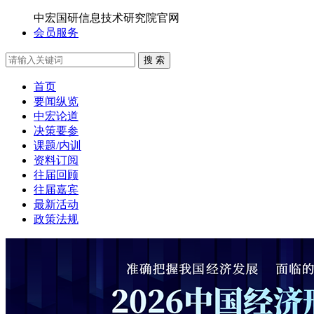
中宏国研信息技术研究院官网
会员服务
搜 索
首页
要闻纵览
中宏论道
决策要参
课题/内训
资料订阅
往届回顾
往届嘉宾
最新活动
政策法规