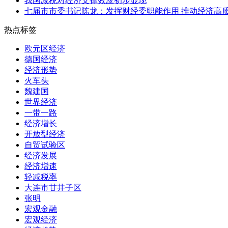
我国减税对经济支撑效应初步显现
七届市市委书记陈龙：发挥财经委职能作用 推动经济高
热点标签
欧元区经济
德国经济
经济形势
火车头
魏建国
世界经济
一带一路
经济增长
开放型经济
自贸试验区
经济发展
经济增速
轻减税率
大连市甘井子区
张明
宏观金融
宏观经济