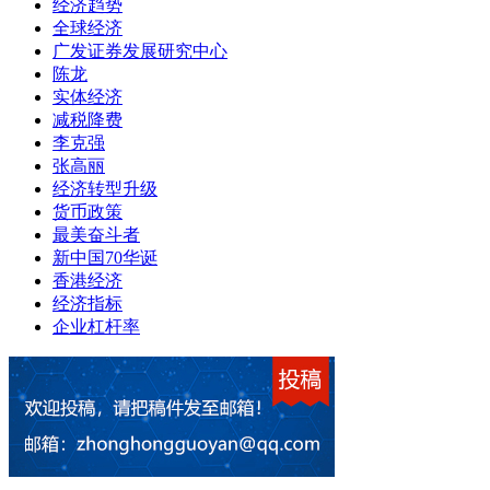
经济趋势
全球经济
广发证券发展研究中心
陈龙
实体经济
减税降费
李克强
张高丽
经济转型升级
货币政策
最美奋斗者
新中国70华诞
香港经济
经济指标
企业杠杆率