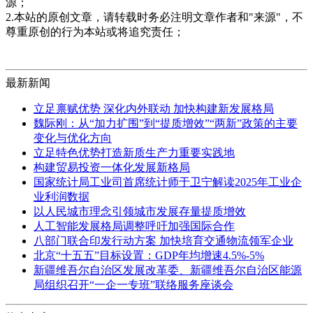
源；
2.本站的原创文章，请转载时务必注明文章作者和"来源"，不
尊重原创的行为本站或将追究责任；
最新新闻
立足禀赋优势 深化内外联动 加快构建新发展格局
魏际刚：从“加力扩围”到“提质增效”“两新”政策的主要
变化与优化方向
立足特色优势打造新质生产力重要实践地
构建贸易投资一体化发展新格局
国家统计局工业司首席统计师于卫宁解读2025年工业企
业利润数据
以人民城市理念引领城市发展存量提质增效
人工智能发展格局调整呼吁加强国际合作
八部门联合印发行动方案 加快培育交通物流领军企业
北京“十五五”目标设置：GDP年均增速4.5%-5%
新疆维吾尔自治区发展改革委、新疆维吾尔自治区能源
局组织召开“一企一专班”联络服务座谈会