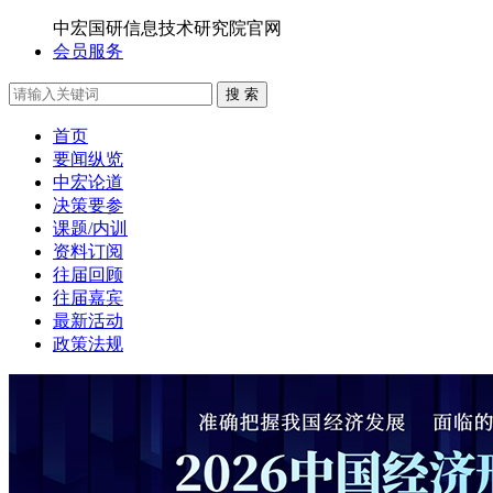
中宏国研信息技术研究院官网
会员服务
搜 索
首页
要闻纵览
中宏论道
决策要参
课题/内训
资料订阅
往届回顾
往届嘉宾
最新活动
政策法规