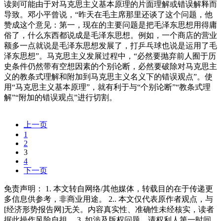
读则可能由于对马克思主义基本原理的片面理解或错误解释而
导致。邓小平曾说，“昨天在毛主席那里还谈了这个问题，他
赞成这个意见：第一，现在的主要问题是把毛泽东思想用得庸
俗了，什么东西都说成是毛泽东思想。例如，一个商店的营业
额多一点就说是毛泽东思想发展了，打乒乓球也说是运用了毛
泽东思想”。马克思主义发展过程中，“必然要抛弃前人囿于历
史条件仍然带有空想因素的个别论断，必然要破除对马克思主
义的教条式理解和附加到马克思主义名义下的错误观点”。使
用“马克思主义基本原理”，就有利于与“个别论断”“教条式理
解”“附加的错误观点”进行切割。
上一页
1
2
3
4
下一页
免责声明： 1. 本文转自网络/其他媒体，转载目的在于传递更
多信息供参考，非商业用途。 2.. 本文仅代表原作者观点，与
[经济形势报告网]无关。内容真实性、准确性未经核实，读者
据此操作风险自担。 3. 如涉及版权问题，请权利人第一时间