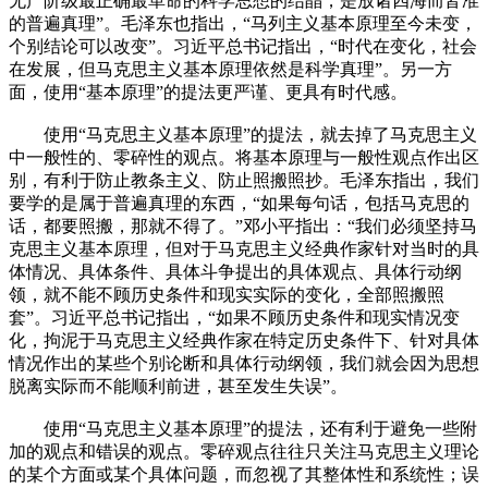
无产阶级最正确最革命的科学思想的结晶，是放诸四海而皆准
的普遍真理”。毛泽东也指出，“马列主义基本原理至今未变，
个别结论可以改变”。习近平总书记指出，“时代在变化，社会
在发展，但马克思主义基本原理依然是科学真理”。另一方
面，使用“基本原理”的提法更严谨、更具有时代感。
使用“马克思主义基本原理”的提法，就去掉了马克思主义
中一般性的、零碎性的观点。将基本原理与一般性观点作出区
别，有利于防止教条主义、防止照搬照抄。毛泽东指出，我们
要学的是属于普遍真理的东西，“如果每句话，包括马克思的
话，都要照搬，那就不得了。”邓小平指出：“我们必须坚持马
克思主义基本原理，但对于马克思主义经典作家针对当时的具
体情况、具体条件、具体斗争提出的具体观点、具体行动纲
领，就不能不顾历史条件和现实实际的变化，全部照搬照
套”。习近平总书记指出，“如果不顾历史条件和现实情况变
化，拘泥于马克思主义经典作家在特定历史条件下、针对具体
情况作出的某些个别论断和具体行动纲领，我们就会因为思想
脱离实际而不能顺利前进，甚至发生失误”。
使用“马克思主义基本原理”的提法，还有利于避免一些附
加的观点和错误的观点。零碎观点往往只关注马克思主义理论
的某个方面或某个具体问题，而忽视了其整体性和系统性；误