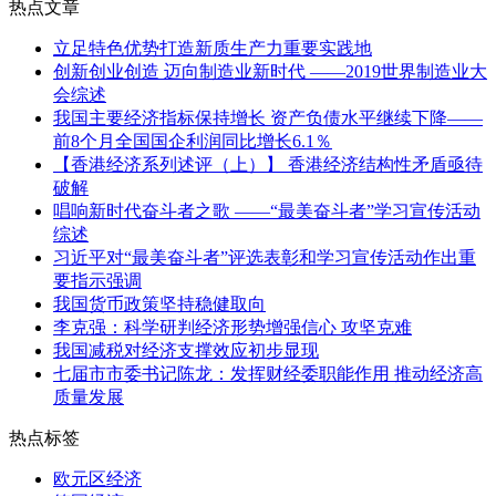
热点文章
立足特色优势打造新质生产力重要实践地
创新创业创造 迈向制造业新时代 ——2019世界制造业大
会综述
我国主要经济指标保持增长 资产负债水平继续下降——
前8个月全国国企利润同比增长6.1％
【香港经济系列述评（上）】 香港经济结构性矛盾亟待
破解
唱响新时代奋斗者之歌 ——“最美奋斗者”学习宣传活动
综述
习近平对“最美奋斗者”评选表彰和学习宣传活动作出重
要指示强调
我国货币政策坚持稳健取向
李克强：科学研判经济形势增强信心 攻坚克难
我国减税对经济支撑效应初步显现
七届市市委书记陈龙：发挥财经委职能作用 推动经济高
质量发展
热点标签
欧元区经济