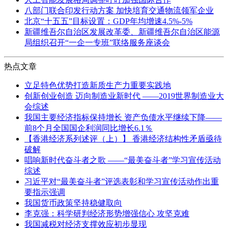
八部门联合印发行动方案 加快培育交通物流领军企业
北京“十五五”目标设置：GDP年均增速4.5%-5%
新疆维吾尔自治区发展改革委、新疆维吾尔自治区能源
局组织召开“一企一专班”联络服务座谈会
热点文章
立足特色优势打造新质生产力重要实践地
创新创业创造 迈向制造业新时代 ——2019世界制造业大
会综述
我国主要经济指标保持增长 资产负债水平继续下降——
前8个月全国国企利润同比增长6.1％
【香港经济系列述评（上）】 香港经济结构性矛盾亟待
破解
唱响新时代奋斗者之歌 ——“最美奋斗者”学习宣传活动
综述
习近平对“最美奋斗者”评选表彰和学习宣传活动作出重
要指示强调
我国货币政策坚持稳健取向
李克强：科学研判经济形势增强信心 攻坚克难
我国减税对经济支撑效应初步显现