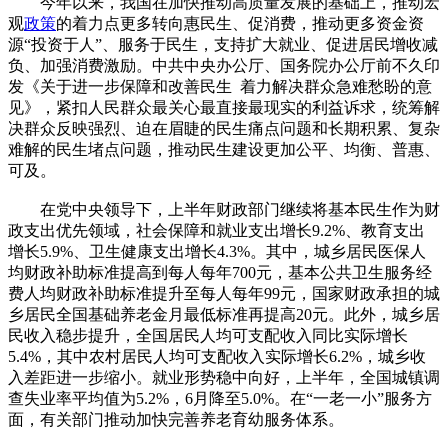
今年以来，我国在加快推动高质量发展的基础上，推动宏
观
政策
的着力点更多转向惠民生、促消费，推动更多资金资
源“投资于人”、服务于民生，支持扩大就业、促进居民增收减
负、加强消费激励。中共中央办公厅、国务院办公厅前不久印
发《关于进一步保障和改善民生 着力解决群众急难愁盼的意
见》，紧扣人民群众最关心最直接最现实的利益诉求，统筹解
决群众反映强烈、迫在眉睫的民生痛点问题和长期积累、复杂
难解的民生堵点问题，推动民生建设更加公平、均衡、普惠、
可及。
在党中央领导下，上半年财政部门继续将基本民生作为财
政支出优先领域，社会保障和就业支出增长9.2%、教育支出
增长5.9%、卫生健康支出增长4.3%。其中，城乡居民医保人
均财政补助标准提高到每人每年700元，基本公共卫生服务经
费人均财政补助标准提升至每人每年99元，国家财政承担的城
乡居民全国基础养老金月最低标准再提高20元。此外，城乡居
民收入稳步提升，全国居民人均可支配收入同比实际增长
5.4%，其中农村居民人均可支配收入实际增长6.2%，城乡收
入差距进一步缩小。就业形势稳中向好，上半年，全国城镇调
查失业率平均值为5.2%，6月降至5.0%。在“一老一小”服务方
面，有关部门推动加快完善养老育幼服务体系。