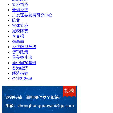
经济趋势
全球经济
广发证券发展研究中心
陈龙
实体经济
减税降费
李克强
张高丽
经济转型升级
货币政策
最美奋斗者
新中国70华诞
香港经济
经济指标
企业杠杆率