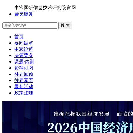
中宏国研信息技术研究院官网
会员服务
搜 索
首页
要闻纵览
中宏论道
决策要参
课题/内训
资料订阅
往届回顾
往届嘉宾
最新活动
政策法规