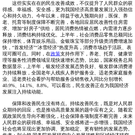
这些实实在在的民生改善成效，不仅提升了人民群众的获
得感、幸福感、安全感，更为我国经济高质量发展注入强劲信
心和持久动力。今年以来，得益于收入预期向好，医保、养
老、托育等制度保障不断完善，各地回应居民改善性住房需
求、增加“好房子”供给，居民消费热情被点燃，内需潜力逐步
释放，消费结构持续优化。上半年，社会消费品零售总额同比
保持增长，体育娱乐用品、金银珠宝等部分升级类消费增速加
快，“首发经济”“冰雪经济”热度升高，消费市场趋于活跃、表
现可圈可点。同时，在
政策
支持作用下，养老、托育、健康管
理等服务性消费领域呈现快速增长态势。比如，国家税务总局
数据显示，上半年，银发经济发展态势良好、银发群体消费潜
力持续释放，全国老年人残疾人养护服务业、适老类家庭服务
业、适老类社会看护与帮助服务业销售收入同比分别增长
40.9%、14.1%、8.8%。可以看出，民生改善正在为我国经济
发展注入持续动能。
保障和改善民生没有终点。持续改善民生，既是对人民群
众期待的回应，也是推动高质量发展的题中应有之义。随着宏
观政策民生导向不断强化，社会保障各项制度不断完善，未来
人民群众的获得感、幸福感、安全感将进一步增强，我国经济
社会也将呈现出更加协调、更加稳定、更有韧性的发展态势。