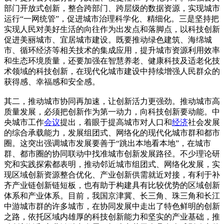
部门开放式创新，整合跨部门、跨层级的数据资源，实现城市
运行“一网统管”，促进城市治理科学化、精细化。三是坚持把
实现人民对美好生活的向往作为出发点和落脚点，以科技创新
促进美丽城市、宜居城市建设。既要推动绿色建筑、海绵城
市、循环经济等相关技术的集成应用，提升城市资源利用效率
和生态环境质量，还要加强在智慧养老、健康科技及适老化技
术领域的科技创新，在现代化城市建设中持续增强人民群众的
获得感、幸福感和安全感。
其二，推动城市协同再加速，让创新活力更强劲。推动城市高
质量发展，必须把创新作为第一动力，向科技创新要动能。中
央城市工作
会议
提出，着眼于提高城市对人口和
经济
社会发展
的综合承载能力，发展组团式、网络化的现代化城市群和都市
圈。这突出强调城市发展要善于“跳出本地看本地”，在城市
群、都市圈的协同联动中找准城市创新发展路径。不少理论研
究和实践探索都表明，推动邻近城市组团式、网络化发展，实
现区域创新资源整合优化、产业创新供需就近对接，有利于补
齐产业链创新链短板，也有助于构建具有比较优势的区域创新
体系和产业体系。目前，我国京津冀、长三角、珠三角和长江
中游城市群的许多城市，在协同发展中走出了特色鲜明的创新
之路，依托区域内雄厚的科技创新能力和坚实的产业基础，推