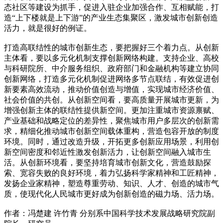
态社区等建设为抓手，促进入驻企业加强合作、互相赋能，打
造“上下楼就是上下游”的产业生态集聚区，激发城市创新创造
活力，就是很好的例证。
打造高联结性的城市创新生态，要把握好三个着力点。从创新
主体看，要以多元化机制支撑创新网络构建。支持企业、高校
与科研院所、中介服务组织、政府部门和金融机构等建立协同
创新网络，打造多元化机制促进网络多节点联结，有效促进创
新要素高效流动，推动价值创造与增值，实现城市经济价值、
社会价值的共创。从创新空间看，要高质量开展城市更新，为
增强创新主体的联结性提供新空间。更加注重城市资源禀赋、
产业基础和战略定位的差异性，聚焦城市用户多层次的创新需
求，精细化推动城市创新空间载体重构，营造包容开放的制度
环境。同时，通过改造升级，开拓更多创新应用场景，利用创
新空间密度和邻近性激发创新活力，让创新空间融入城市生
活。从创新环境看，要坚持培育城市创新文化，营造鼓励探
索、宽容失败的良好环境，着力弘扬科学家精神和工匠精神，
发扬企业家精神，塑造尊重劳动、知识、人才、创造的城市气
质，使现代化人民城市更好成为创新创造的磁力场、活力场。
作者：冯楚建 许竹青 分别系中国科学技术发展战略研究院副