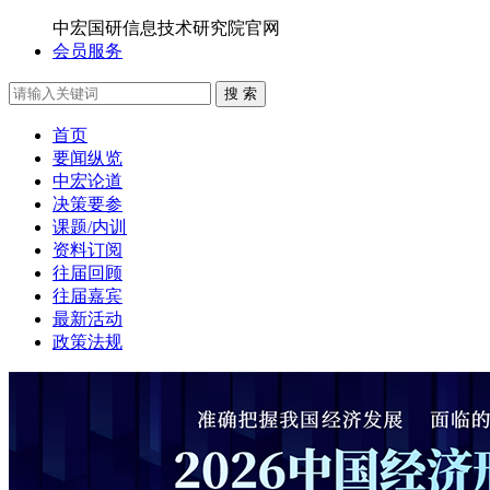
中宏国研信息技术研究院官网
会员服务
搜 索
首页
要闻纵览
中宏论道
决策要参
课题/内训
资料订阅
往届回顾
往届嘉宾
最新活动
政策法规