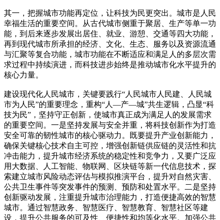
其一，把握城市功能再定位，让科技为民更突出。城市是人民
幸福生活的重要空间。从古代城市侧重于聚居、生产等单一功
能，到后来逐步发展出居住、就业、游憩、交通等四大功能，
再到现代城市所承担的经济、文化、生态、服务以及资源流通
与汇聚等复合功能，城市功能在不断适应和满足人的多层次需
求过程中持续演进，而科技进步始终是推动城市化水平提升的
核心力量。
建设现代化人民城市，关键要践行“人民城市人民建、人民城
市为人民”的重要理念，重构“人—产—城”共生逻辑，凸显“科
技为民”，坚持守正创新，使城市真正成为满足人的发展需求
的重要空间。一是坚持发展与安全并重，将科技创新作为打造
安全可靠的韧性城市的核心驱动力。既要提升产业创新能力，
确保关键核心技术自主可控，增强创新链供应链的灵活性和抗
冲击能力，提升城市经济系统的稳定性和竞争力，又要广泛应
用大数据、人工智能、物联网、区块链等新一代信息技术，探
索建立城市风险动态评估与模拟推演平台，提升对自然灾害、
公共卫生事件等突发事件的预测、预防和处置水平。二是坚持
创新驱动发展，注重提升城市治理能力，打造便捷高效的智慧
城市。通过智慧政务、智慧医疗、智慧教育、智慧社区等建
设，提升公共服务的可及性、便捷性和均等化水平。加强公共