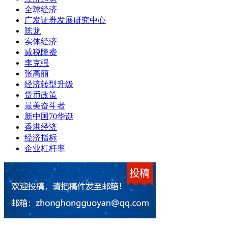
全球经济
广发证券发展研究中心
陈龙
实体经济
减税降费
李克强
张高丽
经济转型升级
货币政策
最美奋斗者
新中国70华诞
香港经济
经济指标
企业杠杆率