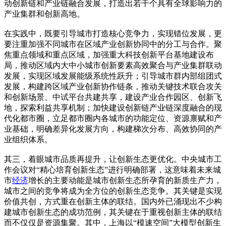
动创新链和产业链融合发展，打造出若干个具有全球影响力的
产业集群和创新高地。
在实践中，既要引导城市打造核心竞争力，实现错位发展，更
要注重加强不同城市在区域产业创新协同中的分工与合作。聚
焦重点领域和重点区域，加强重大科技创新平台基地建设布
局，推动区域内大中小城市创新要素高效聚合与产业集群联动
发展，实现区域发展能级系统性跃升；引导城市群内部组团式
发展，构建跨区域产业创新协作链条，推动关键技术联合攻关
和创新场景、中试平台共建共享，建设产业合作园区、创新飞
地，探索利益共享机制；加快建设创新链产业链深度融合的现
代化都市圈，立足都市圈内各城市的功能定位、资源禀赋和产
业基础，明确差异化发展方向，构建梯次分布、高效协同的产
业组织体系。
其三，着眼城市品质再提升，让创新生态更优化。中央城市工
作会议对“精心培育创新生态”进行明确部署，这意味着未来城
市
经济
增长的主要动能是城市创新生态所孕育的新质生产力，
城市之间的竞争将成为全方位的创新生态竞争。其关键是实现
价值共创，方式重在创新主体的联结。国内外已涌现出不少构
建城市创新生态的成功范例，其关键在于重视创新主体的联结
而不仅仅是资源集聚。其中，上海以“模速空间”大模型创新生