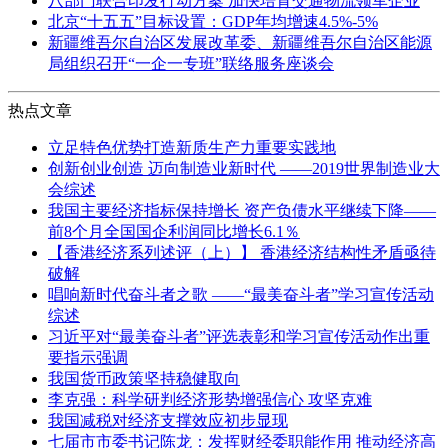
八部门联合印发行动方案 加快培育交通物流领军企业
北京“十五五”目标设置：GDP年均增速4.5%-5%
新疆维吾尔自治区发展改革委、新疆维吾尔自治区能源
局组织召开“一企一专班”联络服务座谈会
热点文章
立足特色优势打造新质生产力重要实践地
创新创业创造 迈向制造业新时代 ——2019世界制造业大
会综述
我国主要经济指标保持增长 资产负债水平继续下降——
前8个月全国国企利润同比增长6.1％
【香港经济系列述评（上）】 香港经济结构性矛盾亟待
破解
唱响新时代奋斗者之歌 ——“最美奋斗者”学习宣传活动
综述
习近平对“最美奋斗者”评选表彰和学习宣传活动作出重
要指示强调
我国货币政策坚持稳健取向
李克强：科学研判经济形势增强信心 攻坚克难
我国减税对经济支撑效应初步显现
七届市市委书记陈龙：发挥财经委职能作用 推动经济高