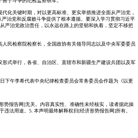
于善于斗争的纪检监察铁军。
现代化关键时期，对以更高标准、更实举措推进全面从严治党，
从严治党和反腐败斗争提供了根本遵循。要深入学习贯彻习近平
全面从严治党政治责任，以永远在路上的坚韧和执着，坚定不移把
高人民检察院检察长，全国政协有关领导同志以及中央军委委员
议形式举行，各省、自治区、直辖市和新疆生产建设兵团以及军
2日下午李希代表中央纪律检查委员会常务委员会作题为《以更
经济形势报告网]无关。内容真实性、准确性未经核实，读者据此操
用于违法用途。5. 本声明最终解释权归[经济形势报告网]所有。