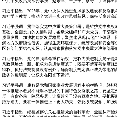
中共中央政治局常委李强、赵乐际、王沪宁、蔡奇、丁薛祥出
习近平指出，2025年，党中央深入推进党风廉政建设和反腐
精神学习教育，推动全党进一步改作风树新风；保持反腐败高
习近平强调，贯彻落实党中央重大决策部署，是维护党中央权
基础、全面发力的关键时期，各级党组织和广大党员、干部要
质量发展、加快构建新发展格局，聚焦建设现代化产业体系、
解地方政府隐性债务、加强生态环境保护、统筹发展和安全等
区各部门要结合实际，认真探索贯彻落实党中央重大决策部署
习近平指出，党的自我革命重在治权，把权力关进制度笼子是
风政风焕然一新。把权力关进制度笼子，既要不断完善制度规
特权、执行法规制度没有例外，确保制度规定真正成为带电的
政务的透明度，让权力在阳光下运行。
习近平强调，腐败是党和国家事业发展进程中的拦路虎、绊脚
一体推进不敢腐不能腐不想腐的中国特色反腐败之路，要坚定
反、有贪必肃、除恶务尽，让腐败分子没有藏身之地。要把握
败穿透力。要在一体推进上下更大功夫，强化系统观念，加强
习近平指出，纪检监察机关在推进党的自我革命、全面从严治