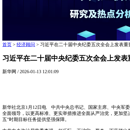
首页
>
经济顾问
> 习近平在二十届中央纪委五次全会上发表重
习近平在二十届中央纪委五次全会上发表
新华网 /
2026-01-13 12:01:09
新华社北京1月12日电 中共中央总书记、国家主席、中央军
全面领导，以更高标准、更实举措推进全面从严治党，更加坚
五”时期目标任务提供坚强保障。