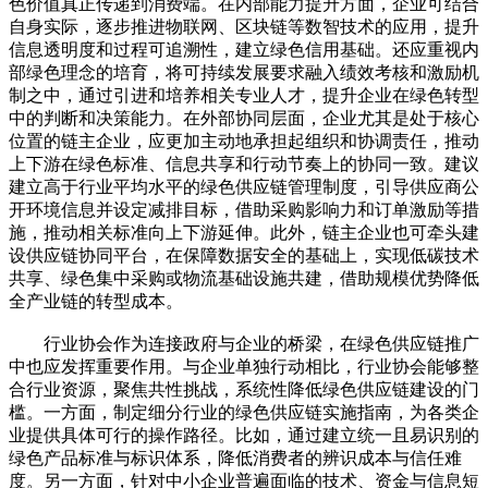
色价值真正传递到消费端。在内部能力提升方面，企业可结合
自身实际，逐步推进物联网、区块链等数智技术的应用，提升
信息透明度和过程可追溯性，建立绿色信用基础。还应重视内
部绿色理念的培育，将可持续发展要求融入绩效考核和激励机
制之中，通过引进和培养相关专业人才，提升企业在绿色转型
中的判断和决策能力。在外部协同层面，企业尤其是处于核心
位置的链主企业，应更加主动地承担起组织和协调责任，推动
上下游在绿色标准、信息共享和行动节奏上的协同一致。建议
建立高于行业平均水平的绿色供应链管理制度，引导供应商公
开环境信息并设定减排目标，借助采购影响力和订单激励等措
施，推动相关标准向上下游延伸。此外，链主企业也可牵头建
设供应链协同平台，在保障数据安全的基础上，实现低碳技术
共享、绿色集中采购或物流基础设施共建，借助规模优势降低
全产业链的转型成本。
行业协会作为连接政府与企业的桥梁，在绿色供应链推广
中也应发挥重要作用。与企业单独行动相比，行业协会能够整
合行业资源，聚焦共性挑战，系统性降低绿色供应链建设的门
槛。一方面，制定细分行业的绿色供应链实施指南，为各类企
业提供具体可行的操作路径。比如，通过建立统一且易识别的
绿色产品标准与标识体系，降低消费者的辨识成本与信任难
度。另一方面，针对中小企业普遍面临的技术、资金与信息短