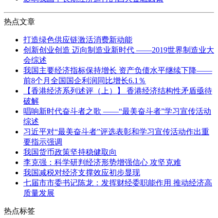
热点文章
打造绿色供应链激活消费新动能
创新创业创造 迈向制造业新时代 ——2019世界制造业大
会综述
我国主要经济指标保持增长 资产负债水平继续下降——
前8个月全国国企利润同比增长6.1％
【香港经济系列述评（上）】 香港经济结构性矛盾亟待
破解
唱响新时代奋斗者之歌 ——“最美奋斗者”学习宣传活动
综述
习近平对“最美奋斗者”评选表彰和学习宣传活动作出重
要指示强调
我国货币政策坚持稳健取向
李克强：科学研判经济形势增强信心 攻坚克难
我国减税对经济支撑效应初步显现
七届市市委书记陈龙：发挥财经委职能作用 推动经济高
质量发展
热点标签