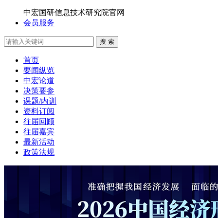
中宏国研信息技术研究院官网
会员服务
搜 索
首页
要闻纵览
中宏论道
决策要参
课题/内训
资料订阅
往届回顾
往届嘉宾
最新活动
政策法规