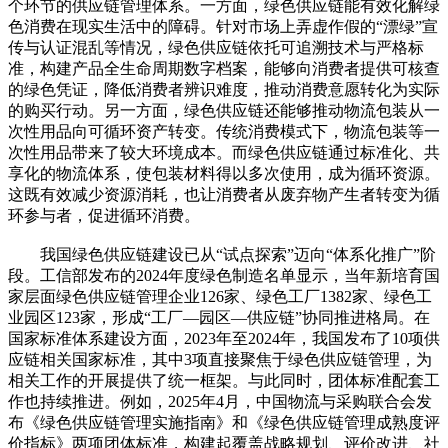
个环节的供应链管理体系。一方面，绿色供应链能有效化解绿
色消费在现实生活中的障碍。针对市场上弄虚作假的“漂绿”宣
传与认证混乱等情况，绿色供应链依托可追溯技术与严格标
准，构建产品全生命周期数字档案，能够向消费者提供可核查
的绿色凭证，降低消费者辨识难度，推动消费意愿转化为实际
的购买行动。另一方面，绿色供应链还能够推动物流包装从一
次性用品向可循环资产转变。传统消费模式下，物流包装等一
次性用品带来了较大环境成本。而绿色供应链通过标准化、共
享化的物流体系，使包装材料得以多次使用，成为循环资源。
这既有效减少资源消耗，也让消费者从废弃物产生者转变为循
环参与者，促进循环消费。
我国绿色供应链建设已从“试点探索”迈向“体系化推广”阶
段。工信部发布的2024年度绿色制造名单显示，当年新培育国
家层面绿色供应链管理企业126家、绿色工厂1382家、绿色工
业园区123家，形成“工厂—园区—供应链”协同推进格局。在
国家标准体系建设方面，2023年至2024年，我国发布了10项供
应链相关国家标准，其中3项直接聚焦于绿色供应链管理，为
相关工作的开展提供了统一框架。与此同时，团体标准配套工
作也持续推进。例如，2025年4月，中国物流与采购联合会发
布《绿色供应链管理实施指南》和《绿色供应链管理成熟度评
价指标》两项团体标准，构建起覆盖战略规划、评价改进、社