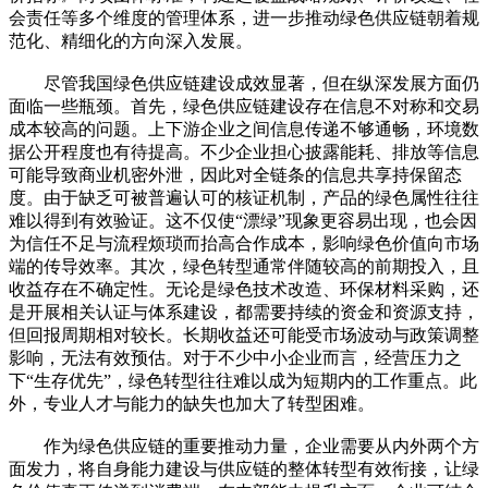
会责任等多个维度的管理体系，进一步推动绿色供应链朝着规
范化、精细化的方向深入发展。
尽管我国绿色供应链建设成效显著，但在纵深发展方面仍
面临一些瓶颈。首先，绿色供应链建设存在信息不对称和交易
成本较高的问题。上下游企业之间信息传递不够通畅，环境数
据公开程度也有待提高。不少企业担心披露能耗、排放等信息
可能导致商业机密外泄，因此对全链条的信息共享持保留态
度。由于缺乏可被普遍认可的核证机制，产品的绿色属性往往
难以得到有效验证。这不仅使“漂绿”现象更容易出现，也会因
为信任不足与流程烦琐而抬高合作成本，影响绿色价值向市场
端的传导效率。其次，绿色转型通常伴随较高的前期投入，且
收益存在不确定性。无论是绿色技术改造、环保材料采购，还
是开展相关认证与体系建设，都需要持续的资金和资源支持，
但回报周期相对较长。长期收益还可能受市场波动与政策调整
影响，无法有效预估。对于不少中小企业而言，经营压力之
下“生存优先”，绿色转型往往难以成为短期内的工作重点。此
外，专业人才与能力的缺失也加大了转型困难。
作为绿色供应链的重要推动力量，企业需要从内外两个方
面发力，将自身能力建设与供应链的整体转型有效衔接，让绿