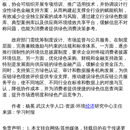
板，协会可组织开展专项培训、推广适用技术，并协调设计行
业性绿色金融支持方案，从而构建起支撑全行业的赋能机制，
有效减少企业独立探索的成本与风险。通过建立行业绿色数据
库、典型案例库以及供应商环境绩效共享平台，缓解信息不对
称问题，也能为消费者提供绿色消费决策参考。
政府部门需统筹制度设计、市场监督与公共服务。在制度
层面，完善兼顾激励与约束的法规和标准体系。一方面，逐步
推行强制性的环境信息披露制度，要求企业对终端消费者披露
环境信息。另一方面，优化绿色采购、财税和金融支持政策，
特别是发展面向供应链的绿色金融产品，缓解企业资金压力。
同时，支持第三方绿色认证、审计和数据服务机构发展，为供
应链绿色绩效评价提供专业支撑。推动建设绿色供应链公共服
务平台，使不同地区、不同行业在标准和数据上的对接与互
认，降低协作成本，并为消费者提供便捷的绿色信息查询渠
道，提升市场透明度和绿色产品竞争力。
作者：杨冕 武汉大学人口·资源·环境
经济
研究中心主任
来源：学习时报
免责声明： 1. 本文转自网络/其他媒体，转载目的在于传递更