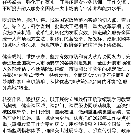
任务举措、强化工作落实，开展多层次业务培训、工作交流，
不断提升融入服务全国统一大市场的专业素养和能力水平。
吃透政策、抢抓机遇。找准国家政策落地实施的切入点、着力
点、结合点，科学谋划一批重大工程项目、重大改革事项，切
实把政策机遇、改革红利转化为发展实效。推进融入服务全国
统一大市场地方立法，制修订民营经济、招投标、政府采购等
领域地方性法规，为规范地方政府促进经济行为提供依据。
健全规制、维护秩序。坚持有效市场和有为政府协同发力，完
善适应全国统一大市场要求的各类制度规则，全面开展市场准
入效能评估，不断清除妨碍统一市场和公平竞争的规定做法，
在整治“内卷式”竞争上持续发力。全面落实地方政府招商引资
鼓励和禁止事项清单，从比优惠“搞政策洼地”向优环境“创服
务高地”转变。
转变作风、狠抓落实。以开展树立和践行正确政绩观学习教育
为契机，健全跨区域、跨部门、跨层级协同联动机制，坚决打
破区域壁垒、部门分割、层级梗阻，做到重显绩更重潜绩、管
当前更利长远、抓一域更为全局。认真抓好2026年工作要点和
重点事项攻坚工作方案的落实，用好我省融入服务全国统一大
市场监测指标体系，确保交出过硬答卷。加强宣传引导、政策