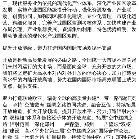
干、现代服务业为依托的现代化产业体系。深化产业园区改革
发展，实施产业园区能级提升行动，强化资源整合、产业联
动、创新协同，加强园区标准化建设、专业化管理、市场化运
营、精细化服务，完善产业园区监测考核体系，加快构建产业
布局合理、产业集群发展、资源集约利用、特色优势鲜明、发
展动能强劲的现代化产业园区矩阵。
提升开放能级，聚力打造国内国际市场双循环支点
开放是推动高质量发展的必由之路，全国统一大市场不是关起
门来封闭运行的大市场，而是面向全球、充分开放的大市场。
我们将坚定扩大高水平对内对外开放的信心决心，加力打造更
高水平的内陆开放高地，努力在国内国际市场高效联通上成为
支点、提供支撑。
聚力打造联通欧亚、辐射全球的高质量共建“一带一路”融汇支
点。坚持“空陆数海”丝绸之路协同共进、融合互促，持续拓展
开放通道、扩大开放领域、提升开放水平，努力打造辐射内外
的“双枢纽”体系和链接经济体的开放廊道。拓展“空中丝绸之
路”辐射范围，深化郑州——卢森堡、郑州——吉隆坡“双枢
纽”建设，高水平办好第三届“空中丝绸之路”国际合作论坛。
推动“陆上丝绸之路”扩量提质，持续实施中欧（亚）班列拓线