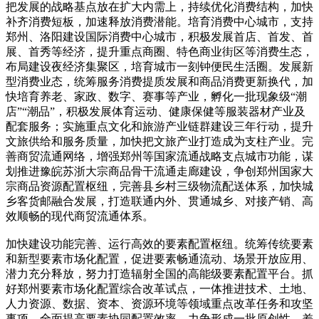
把发展的战略基点放在扩大内需上，持续优化消费结构，加快
补齐消费短板，加速释放消费潜能。培育消费中心城市，支持
郑州、洛阳建设国际消费中心城市，积极发展首店、首发、首
展、首秀等经济，提升重点商圈、特色商业街区等消费生态，
布局建设夜经济集聚区，培育城市一刻钟便民生活圈。发展新
型消费业态，统筹服务消费提质发展和商品消费更新换代，加
快培育养老、家政、数字、赛事等产业，孵化一批现象级“潮
店”“潮品”，积极发展体育运动、健康保健等服装器材产业及
配套服务；实施重点文化和旅游产业链群建设三年行动，提升
文旅供给和服务质量，加快把文旅产业打造成为支柱产业。完
善商贸流通网络，增强郑州等国家流通战略支点城市功能，谋
划推进豫皖苏浙大宗商品骨干流通走廊建设，争创郑州国家大
宗商品资源配置枢纽，完善县乡村三级物流配送体系，加快城
乡客货邮融合发展，打造联通内外、贯通城乡、对接产销、高
效顺畅的现代商贸流通体系。
加快建设功能完善、运行高效的要素配置枢纽。统筹传统要素
和新型要素市场化配置，促进要素畅通流动、场景开放应用、
潜力充分释放，努力打造辐射全国的高能级要素配置平台。抓
好郑州要素市场化配置综合改革试点，一体推进技术、土地、
人力资源、数据、资本、资源环境等领域重点改革任务和攻坚
事项，全面提高要素协同配置效率，力争形成一批原创性、差