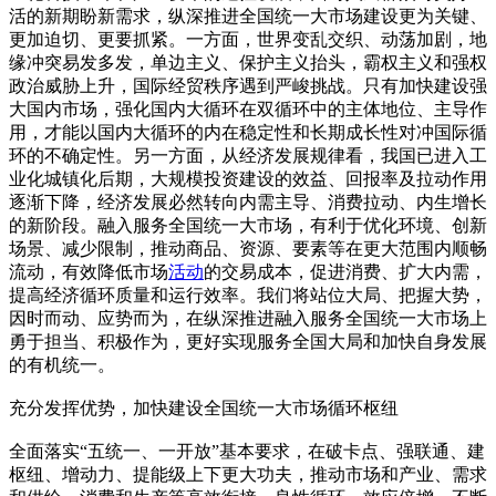
活的新期盼新需求，纵深推进全国统一大市场建设更为关键、
更加迫切、更要抓紧。一方面，世界变乱交织、动荡加剧，地
缘冲突易发多发，单边主义、保护主义抬头，霸权主义和强权
政治威胁上升，国际经贸秩序遇到严峻挑战。只有加快建设强
大国内市场，强化国内大循环在双循环中的主体地位、主导作
用，才能以国内大循环的内在稳定性和长期成长性对冲国际循
环的不确定性。另一方面，从经济发展规律看，我国已进入工
业化城镇化后期，大规模投资建设的效益、回报率及拉动作用
逐渐下降，经济发展必然转向内需主导、消费拉动、内生增长
的新阶段。融入服务全国统一大市场，有利于优化环境、创新
场景、减少限制，推动商品、资源、要素等在更大范围内顺畅
流动，有效降低市场
活动
的交易成本，促进消费、扩大内需，
提高经济循环质量和运行效率。我们将站位大局、把握大势，
因时而动、应势而为，在纵深推进融入服务全国统一大市场上
勇于担当、积极作为，更好实现服务全国大局和加快自身发展
的有机统一。
充分发挥优势，加快建设全国统一大市场循环枢纽
全面落实“五统一、一开放”基本要求，在破卡点、强联通、建
枢纽、增动力、提能级上下更大功夫，推动市场和产业、需求