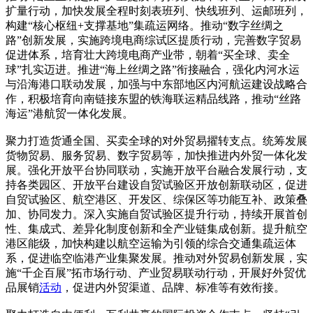
扩量行动，加快发展全程时刻表班列、快线班列、运邮班列，
构建“核心枢纽+支撑基地”集疏运网络。推动“数字丝绸之
路”创新发展，实施跨境电商综试区提质行动，完善数字贸易
促进体系，培育壮大跨境电商产业带，朝着“买全球、卖全
球”扎实迈进。推进“海上丝绸之路”衔接融合，强化内河水运
与沿海港口联动发展，加强与中东部地区内河航运建设战略合
作，积极培育向南链接东盟的铁海联运精品线路，推动“丝路
海运”港航贸一体化发展。
聚力打造货通全国、买卖全球的对外贸易擢转支点。统筹发展
货物贸易、服务贸易、数字贸易等，加快推进内外贸一体化发
展。强化开放平台协同联动，实施开放平台融合发展行动，支
持各类园区、开放平台建设自贸试验区开放创新联动区，促进
自贸试验区、航空港区、开发区、综保区等功能互补、政策叠
加、协同发力。深入实施自贸试验区提升行动，持续开展首创
性、集成式、差异化制度创新和全产业链集成创新。提升航空
港区能级，加快构建以航空运输为引领的综合交通集疏运体
系，促进临空临港产业集聚发展。推动对外贸易创新发展，实
施“千企百展”拓市场行动、产业贸易联动行动，开展好外贸优
品展销
活动
，促进内外贸渠道、品牌、标准等有效衔接。