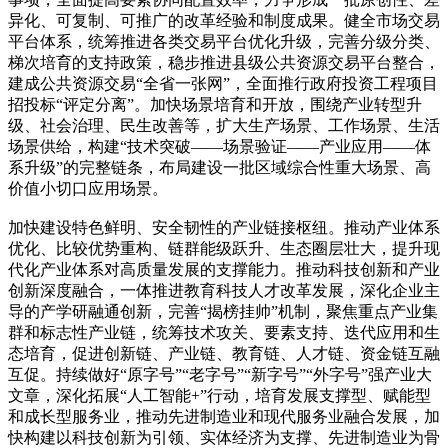
异化、可复制、可推广的改革经验和制度成果。健全市场交易
平台体系，统筹推进各类交易平台优化升级，完善分级分类、
梯次培育的支持政策，稳步推进县级公共资源交易平台整合，
建成公共资源交易“全省一张网”，全面推行政府投资工程项目
招投标“评定分离”。加快场景培育和开放，围绕产业转型升
级、社会治理、民生改善等，扩大生产场景、工作场景、生活
场景供给，构建“技术突破——场景验证——产业应用——体
系升级”的完整链条，布局建设一批区域综合性重大场景、高
价值小切口应用场景。
加快建设特色鲜明、安全韧性的产业链接枢纽。推动产业体系
优化、比较优势重构、链群能级跃升、生态圈层壮大，提升现
代化产业体系对高质量发展的支撑能力。推动科技创新和产业
创新深度融合，一体推进教育科技人才改革发展，深化企业主
导的产学研融通创新，完善“揭榜挂帅”机制，聚焦重点产业集
群和标志性产业链，统筹技术攻关、要素支持、迭代应用和生
态培育，促进创新链、产业链、教育链、人才链、资金链互融
互促。持续做好“原字号”“老字号”“新字号”“外字号”强产业大
文章，深化拓展“人工智能+”行动，培育发展支撑型、赋能型
和成长型服务业，推动先进制造业和现代服务业融合发展，加
快构建以科技创新为引领、实体经济为支撑、先进制造业为骨