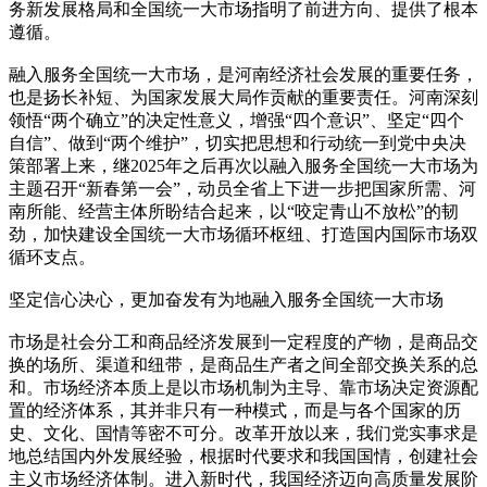
务新发展格局和全国统一大市场指明了前进方向、提供了根本
遵循。
融入服务全国统一大市场，是河南经济社会发展的重要任务，
也是扬长补短、为国家发展大局作贡献的重要责任。河南深刻
领悟“两个确立”的决定性意义，增强“四个意识”、坚定“四个
自信”、做到“两个维护”，切实把思想和行动统一到党中央决
策部署上来，继2025年之后再次以融入服务全国统一大市场为
主题召开“新春第一会”，动员全省上下进一步把国家所需、河
南所能、经营主体所盼结合起来，以“咬定青山不放松”的韧
劲，加快建设全国统一大市场循环枢纽、打造国内国际市场双
循环支点。
坚定信心决心，更加奋发有为地融入服务全国统一大市场
市场是社会分工和商品经济发展到一定程度的产物，是商品交
换的场所、渠道和纽带，是商品生产者之间全部交换关系的总
和。市场经济本质上是以市场机制为主导、靠市场决定资源配
置的经济体系，其并非只有一种模式，而是与各个国家的历
史、文化、国情等密不可分。改革开放以来，我们党实事求是
地总结国内外发展经验，根据时代要求和我国国情，创建社会
主义市场经济体制。进入新时代，我国经济迈向高质量发展阶