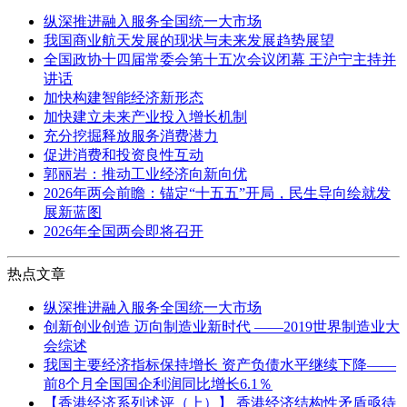
纵深推进融入服务全国统一大市场
我国商业航天发展的现状与未来发展趋势展望
全国政协十四届常委会第十五次会议闭幕 王沪宁主持并
讲话
加快构建智能经济新形态
加快建立未来产业投入增长机制
充分挖掘释放服务消费潜力
促进消费和投资良性互动
郭丽岩：推动工业经济向新向优
2026年两会前瞻：锚定“十五五”开局，民生导向绘就发
展新蓝图
2026年全国两会即将召开
热点文章
纵深推进融入服务全国统一大市场
创新创业创造 迈向制造业新时代 ——2019世界制造业大
会综述
我国主要经济指标保持增长 资产负债水平继续下降——
前8个月全国国企利润同比增长6.1％
【香港经济系列述评（上）】 香港经济结构性矛盾亟待