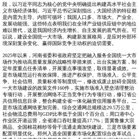
段，以习近平同志为核心的党中央明确提出构建高水平社会主
义市场经济体制。习近平总书记深刻指出，大国经济的特征都
是内需为主导、内部可循环；我国人口多、市场大、产业全、
发展动能强。这些特点表明我们在全球产业链供应链中的地位
难以替代，这是我国经济内生增长、自主发展的底气所在。可
以说，建设全国统一大市场、构建新发展格局，是应对外部环
境深刻复杂变化、赢得国际竞争主动权的迫切需要。
2025年以来，河南省委和省政府坚定把融入服务全国统一大市
场作为推动高质量发展的战略性举措来抓，出台实施方案，制
定年度重点任务清单，开展重点事项攻坚，取得显著成效。一
是市场规范运行有效保障。推进产权保护、市场准入、公平竞
争、社会信用、质量标准等制度统一，修改或废止妨碍全国统
一大市场建设的政策文件160件，实施市场准入壁垒清理整治
专项行动，开展整治网络不正当竞争行为专项行动，修订省公
共信用信息目录，整合构建全省一体化融资信用服务平台。二
是市场流通网络更加完善。综合交通网总规模达29.5万公里，
社会物流总费用与GDP比率低于全国1个百分点；周口港中心
作业区开港运营，全省港口吞吐量提高17.7%；晋冀鲁豫大宗
商品、全国棉花棉纱等骨干流通走廊加快建设。三是市场要素
配置明显优化。郑州入选全国要素市场化配置综合改革试点，