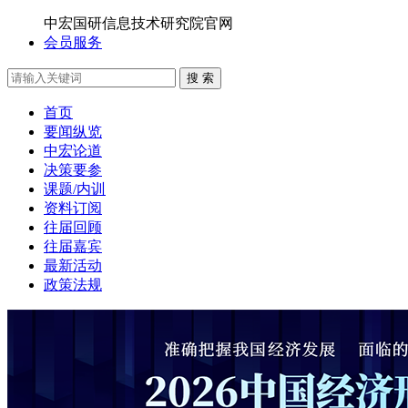
中宏国研信息技术研究院官网
会员服务
搜 索
首页
要闻纵览
中宏论道
决策要参
课题/内训
资料订阅
往届回顾
往届嘉宾
最新活动
政策法规