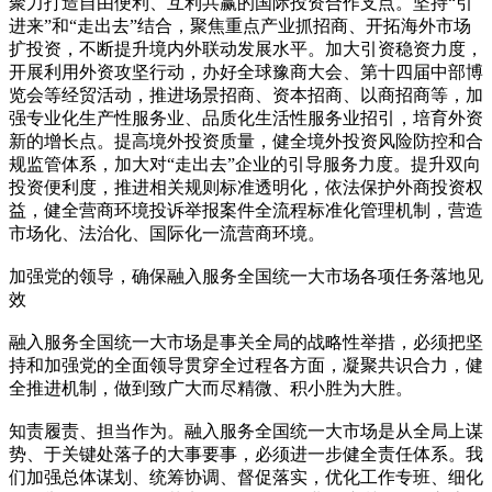
聚力打造自由便利、互利共赢的国际投资合作支点。坚持“引
进来”和“走出去”结合，聚焦重点产业抓招商、开拓海外市场
扩投资，不断提升境内外联动发展水平。加大引资稳资力度，
开展利用外资攻坚行动，办好全球豫商大会、第十四届中部博
览会等经贸活动，推进场景招商、资本招商、以商招商等，加
强专业化生产性服务业、品质化生活性服务业招引，培育外资
新的增长点。提高境外投资质量，健全境外投资风险防控和合
规监管体系，加大对“走出去”企业的引导服务力度。提升双向
投资便利度，推进相关规则标准透明化，依法保护外商投资权
益，健全营商环境投诉举报案件全流程标准化管理机制，营造
市场化、法治化、国际化一流营商环境。
加强党的领导，确保融入服务全国统一大市场各项任务落地见
效
融入服务全国统一大市场是事关全局的战略性举措，必须把坚
持和加强党的全面领导贯穿全过程各方面，凝聚共识合力，健
全推进机制，做到致广大而尽精微、积小胜为大胜。
知责履责、担当作为。融入服务全国统一大市场是从全局上谋
势、于关键处落子的大事要事，必须进一步健全责任体系。我
们加强总体谋划、统筹协调、督促落实，优化工作专班、细化