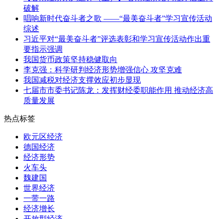
破解
唱响新时代奋斗者之歌 ——“最美奋斗者”学习宣传活动
综述
习近平对“最美奋斗者”评选表彰和学习宣传活动作出重
要指示强调
我国货币政策坚持稳健取向
李克强：科学研判经济形势增强信心 攻坚克难
我国减税对经济支撑效应初步显现
七届市市委书记陈龙：发挥财经委职能作用 推动经济高
质量发展
热点标签
欧元区经济
德国经济
经济形势
火车头
魏建国
世界经济
一带一路
经济增长
开放型经济