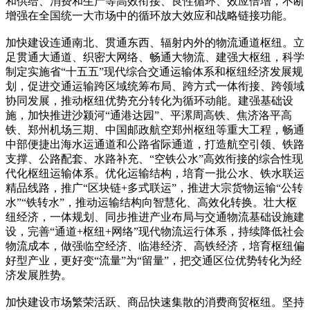
和供给、消费和生产等高效衔接、良性循环、效应倍增，不断
增强在全国统一大市场中的循环放大效应和战略链接功能。
加快建设连通南北、贯通东西、辐射内外的物流通道枢纽。立
足贯通大通道、织密大网络、畅通大物流、建强大枢纽，科学
制定实施省“十五五”现代综合交通运输体系和枢纽经济发展规
划，促进交通运输跨区域统筹布局、跨方式一体衔接、跨领域
协同发展，推动枢纽优势充分转化为循环动能。建强基础设
施，加快推进沙颍河“通港达园”、平漯周高铁、焦济洛平高
铁、郑州机场三期、中国邮政航空郑州枢纽等重大工程，畅通
中部便捷出海水运通道和公路省际通道，打造航空引领、铁路
支撑、公路配套、水路补充、“空铁公水”高效衔接的综合性现
代化枢纽运输体系。优化运输结构，培育一批公水、铁水联运
精品线路，推广“区块链+多式联运”，推进大宗货物运输“公转
水”“铁转水”，推动运输结构向智慧化、高效化转换。壮大枢
纽经济，一体规划、同步推进产业布局与交通物流基础设施建
设，完善“通道+枢纽+网络”现代物流运行体系，持续降低社会
物流成本，做强临空经济、临港经济、高铁经济，培育枢纽偏
好型产业，更好变“流量”为“留量”，把交通区位优势转化为经
济发展胜势。
加快建设市场繁荣活跃、商品快速集散的消费商贸枢纽。坚持