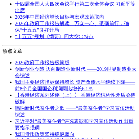
十四届全国人大四次会议举行第二次全体会议 习近平等
出席
2026年中国经济增长目标与宏观政策取向
2026年政府工作报告解读：万众一心、砥砺前行，确
保“十五五”良好开局
“十五五”规划《纲要》四大突出特点
热点文章
2026政府工作报告极简版
创新创业创造 迈向制造业新时代 ——2019世界制造业大
会综述
我国主要经济指标保持增长 资产负债水平继续下降——
前8个月全国国企利润同比增长6.1％
【香港经济系列述评（上）】 香港经济结构性矛盾亟待
破解
唱响新时代奋斗者之歌 ——“最美奋斗者”学习宣传活动
综述
习近平对“最美奋斗者”评选表彰和学习宣传活动作出重
要指示强调
我国货币政策坚持稳健取向