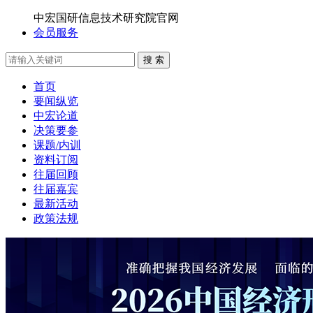
中宏国研信息技术研究院官网
会员服务
搜 索
首页
要闻纵览
中宏论道
决策要参
课题/内训
资料订阅
往届回顾
往届嘉宾
最新活动
政策法规