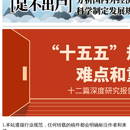
1.本站遵循行业规范，任何转载的稿件都会明确标注作者和来