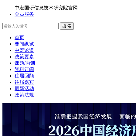
中宏国研信息技术研究院官网
会员服务
搜 索
首页
要闻纵览
中宏论道
决策要参
课题/内训
资料订阅
往届回顾
往届嘉宾
最新活动
政策法规