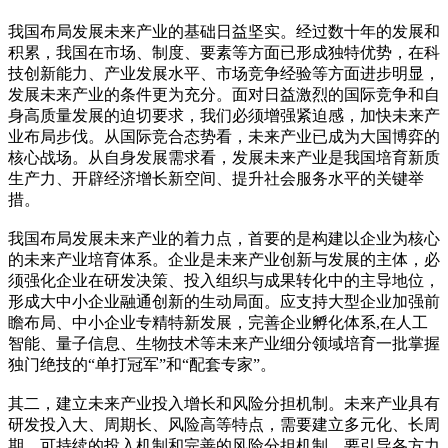
我国布局发展未来产业的基础日益坚实。经过数十年的发展和
积累，我国在市场、制度、要素等方面已形成独特优势，在科
技创新能力、产业发展水平、市场竞争经验等方面进步明显，
发展未来产业的条件更为充分。面对日益激烈的国际竞争和自
身高质量发展的迫切要求，我们必须增强紧迫感，加快未来产
业布局步伐。从国际竞合态势看，未来产业已成为大国博弈的
核心战场。从自身发展需求看，发展未来产业是我国培育新质
生产力、开辟经济增长新空间、提升社会服务水平的关键举
措。
我国布局发展未来产业的着力点，首要的是构建以企业为核心
的未来产业培育体系。企业是未来产业创新与发展的主体，必
须强化企业在研发决策、投入组织与成果转化中的主导地位，
形成大中小企业融通创新的生动局面。应支持大型企业加强前
瞻布局、中小企业专精特新发展，完善企业孵化体系,在人工
智能、量子信息、生物技术等未来产业细分领域培育一批掌握
独门绝技的“单打冠军”和“配套专家”。
其二，建立未来产业投入增长和风险分担机制。未来产业具有
研发投入大、周期长、风险高等特点，需要建立多元化、长周
期、可持续的投入机制和完善的风险分担机制。要引导各方力