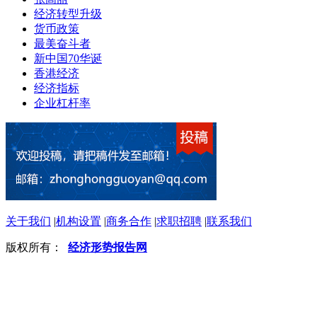
经济转型升级
货币政策
最美奋斗者
新中国70华诞
香港经济
经济指标
企业杠杆率
关于我们
|
机构设置
|
商务合作
|
求职招聘
|
联系我们
版权所有：
经济形势报告网