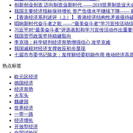
创新创业创造 迈向制造业新时代 ——2019世界制造业大
我国主要经济指标保持增长 资产负债水平继续下降—— 前
【香港经济系列述评（上）】 香港经济结构性矛盾亟待
唱响新时代奋斗者之歌 ——“最美奋斗者”学习宣传活动
习近平对“最美奋斗者”评选表彰和学习宣传活动作出重
我国货币政策坚持稳健取向
李克强：科学研判经济形势增强信心 攻坚克难
我国减税对经济支撑效应初步显现
七届市市委书记陈龙：发挥财经委职能作用 推动经济高
热点标签
欧元区经济
德国经济
经济形势
火车头
魏建国
世界经济
一带一路
经济增长
开放型经济
自贸试验区