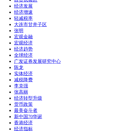
经济发展
经济增速
轻减税率
大连市甘井子区
张明
宏观金融
宏观经济
经济趋势
全球经济
广发证券发展研究中心
陈龙
实体经济
减税降费
李克强
张高丽
经济转型升级
货币政策
最美奋斗者
新中国70华诞
香港经济
经济指标