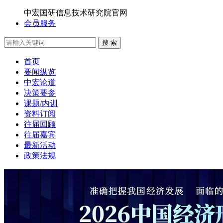
中宏国研信息技术研究院官网
会员服务
搜 索
首页
要闻纵览
中宏论道
决策要参
课题/内训
资料订阅
往届回顾
往届嘉宾
最新活动
政策法规