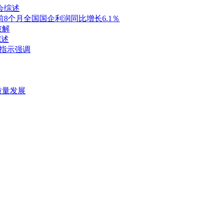
会综述
8个月全国国企利润同比增长6.1％
破解
综述
要指示强调
质量发展