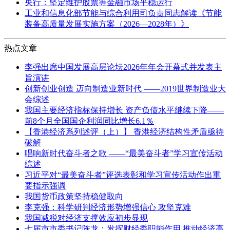
央行：坚定维护股票等金融市场平稳运行
工业和信息化部节能与综合利用司负责同志解读《节能
装备高质量发展实施方案（2026—2028年）》
热点文章
李强出席中国发展高层论坛2026年年会开幕式并发表主
旨演讲
创新创业创造 迈向制造业新时代 ——2019世界制造业大
会综述
我国主要经济指标保持增长 资产负债水平继续下降——
前8个月全国国企利润同比增长6.1％
【香港经济系列述评（上）】 香港经济结构性矛盾亟待
破解
唱响新时代奋斗者之歌 ——“最美奋斗者”学习宣传活动
综述
习近平对“最美奋斗者”评选表彰和学习宣传活动作出重
要指示强调
我国货币政策坚持稳健取向
李克强：科学研判经济形势增强信心 攻坚克难
我国减税对经济支撑效应初步显现
七届市市委书记陈龙：发挥财经委职能作用 推动经济高