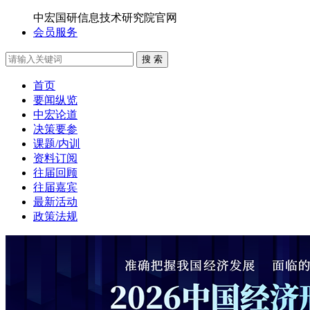
中宏国研信息技术研究院官网
会员服务
搜 索
首页
要闻纵览
中宏论道
决策要参
课题/内训
资料订阅
往届回顾
往届嘉宾
最新活动
政策法规