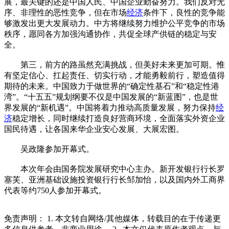
展，最关键的还是中国人民、中国企业勤奋努力。我们反对无
序、非理性的恶性竞争，但在市场
经济
条件下，良性的竞争能
够激发出更大发展动力。中方将继续努力维护公平竞争的市场
秩序，愿同各方加强沟通协作，共促全球产供链的稳定与安
全。
第三，前方的路虽然充满挑战，但美好未来更加可期。惟
有坚定信心、扛起责任、切实行动，才能勇毅前行，塑造值得
期待的未来。中国致力于做世界的“确定性基石”和“稳定性港
湾”。“十五五”规划纲要不仅是中国发展的“新蓝图”，也是世
界发展的“新机遇”。中国将着力推动高质量发展，努力保持
经
济
稳定增长，同时继续打造良好营商环境，全面落实外资企业
国民待遇，让各国来华企业安心发展、大展宏图。
吴政隆参加开幕式。
本次年会由国务院发展研究中心主办。新开发银行行长罗
塞芙、亚洲基础设施投资银行行长邹加怡，以及国内外工商界
代表等约750人参加开幕式。
免责声明： 1. 本文转自网络/其他媒体，转载目的在于传递更