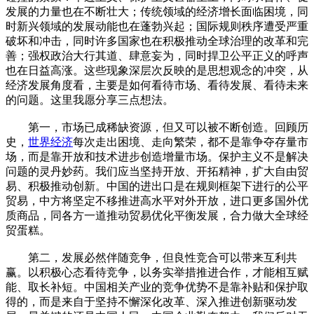
发展的力量也在不断壮大；传统领域的经济增长面临困境，同
时新兴领域的发展动能也在蓬勃兴起；国际规则秩序遭受严重
破坏和冲击，同时许多国家也在积极推动全球治理的改革和完
善；强权政治大行其道、肆意妄为，同时捍卫公平正义的呼声
也在日益高涨。这些现象深层次反映的是思想观念的冲突，从
经济发展角度看，主要是如何看待市场、看待发展、看待未来
的问题。这里我愿分享三点想法。
第一，市场已成稀缺资源，但又可以被不断创造。回顾历
史，
世界经济
每次走出困境、走向繁荣，都不是靠争夺存量市
场，而是靠开放和技术进步创造增量市场。保护主义不是解决
问题的灵丹妙药。我们应当坚持开放、开拓精神，扩大自由贸
易、积极推动创新。中国的进出口是在规则框架下进行的公平
贸易，中方将坚定不移推进高水平对外开放，进口更多国外优
质商品，同各方一道推动贸易优化平衡发展，合力做大全球经
贸蛋糕。
第二，发展必然伴随竞争，但良性竞合可以带来互利共
赢。以积极心态看待竞争，以务实举措推进合作，才能相互赋
能、取长补短。中国相关产业的竞争优势不是靠补贴和保护取
得的，而是来自于坚持不懈深化改革、深入推进创新驱动发