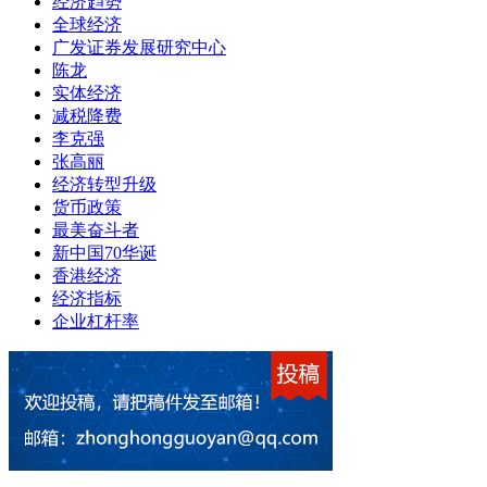
经济趋势
全球经济
广发证券发展研究中心
陈龙
实体经济
减税降费
李克强
张高丽
经济转型升级
货币政策
最美奋斗者
新中国70华诞
香港经济
经济指标
企业杠杆率