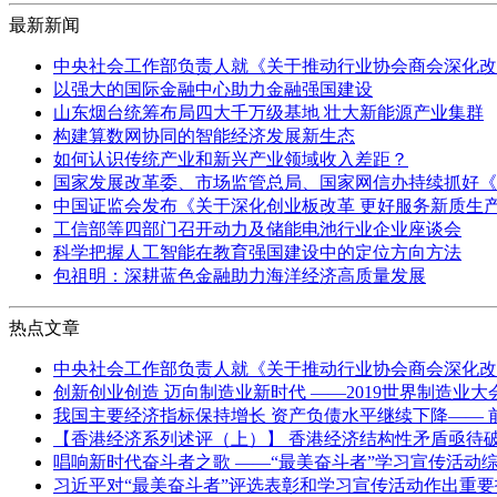
最新新闻
中央社会工作部负责人就《关于推动行业协会商会深化改
以强大的国际金融中心助力金融强国建设
山东烟台统筹布局四大千万级基地 壮大新能源产业集群
构建算数网协同的智能经济发展新生态
如何认识传统产业和新兴产业领域收入差距？
国家发展改革委、市场监管总局、国家网信办持续抓好《
中国证监会发布《关于深化创业板改革 更好服务新质生
工信部等四部门召开动力及储能电池行业企业座谈会
科学把握人工智能在教育强国建设中的定位方向方法
包祖明：深耕蓝色金融助力海洋经济高质量发展
热点文章
中央社会工作部负责人就《关于推动行业协会商会深化改
创新创业创造 迈向制造业新时代 ——2019世界制造业大
我国主要经济指标保持增长 资产负债水平继续下降—— 前
【香港经济系列述评（上）】 香港经济结构性矛盾亟待
唱响新时代奋斗者之歌 ——“最美奋斗者”学习宣传活动
习近平对“最美奋斗者”评选表彰和学习宣传活动作出重