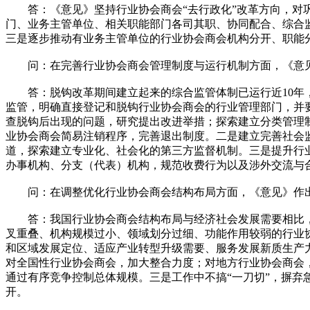
答：《意见》坚持行业协会商会“去行政化”改革方向，对巩
门、业务主管单位、相关职能部门各司其职、协同配合、综合
三是逐步推动有业务主管单位的行业协会商会机构分开、职能
问：在完善行业协会商会管理制度与运行机制方面，《意
答：脱钩改革期间建立起来的综合监管体制已运行近10年，
监管，明确直接登记和脱钩行业协会商会的行业管理部门，并
查脱钩后出现的问题，研究提出改进举措；探索建立分类管理
业协会商会简易注销程序，完善退出制度。二是建立完善社会
道，探索建立专业化、社会化的第三方监督机制。三是提升行
办事机构、分支（代表）机构，规范收费行为以及涉外交流与
问：在调整优化行业协会商会结构布局方面，《意见》作
答：我国行业协会商会结构布局与经济社会发展需要相比，还
叉重叠、机构规模过小、领域划分过细、功能作用较弱的行业
和区域发展定位、适应产业转型升级需要、服务发展新质生产
对全国性行业协会商会，加大整合力度；对地方行业协会商会
通过有序竞争控制总体规模。三是工作中不搞“一刀切”，摒
开。