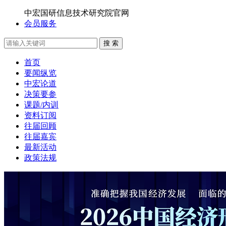
中宏国研信息技术研究院官网
会员服务
搜 索
首页
要闻纵览
中宏论道
决策要参
课题/内训
资料订阅
往届回顾
往届嘉宾
最新活动
政策法规