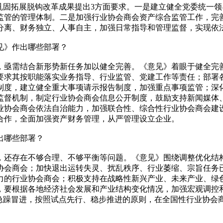
固拓展脱钩改革成果提出3方面要求。一是建立健全党委统一领
监管的管理体制。二是加强行业协会商会资产综合监管工作，完
分离、财务独立、人事自主，加强日常指导和管理监督，实现依
见》作出哪些部署？
亟需结合新形势新任务加以健全完善。《意见》着眼于健全完善
要求其按职能落实业务指导、行业监管、党建工作等责任；部署
制度，建立健全重大事项请示报告制度，加强重点事项监管；深
监督机制，制定行业协会商会信息公开制度，鼓励支持新闻媒体
业协会商会依法自治能力，加强联合性、综合性行业协会商会建
合作，全面加强资产财务管理，从严管理设立企业。
出哪些部署？
存在不够合理、不够平衡等问题。《意见》围绕调整优化结构
协会商会；加快退出运转失灵、扰乱秩序、行业萎缩、宗旨任务
力的行业协会商会；积极支持在战略性新兴产业、未来产业、绿
，要根据各地经济社会发展和产业结构变化情况，加强宏观调控
弃急躁冒进，按照试点先行、稳步推进的原则，在全国性行业协会