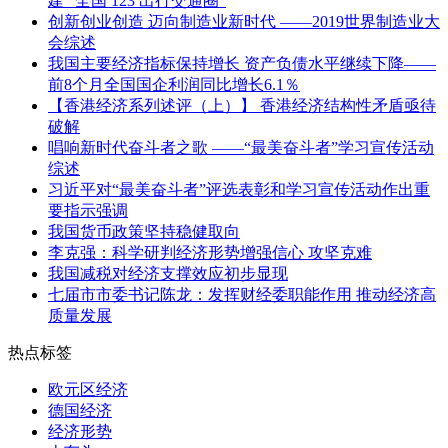
建 “全国 123 出行交通圈”
创新创业创造 迈向制造业新时代 ——2019世界制造业大
会综述
我国主要经济指标保持增长 资产负债水平继续下降——
前8个月全国国企利润同比增长6.1％
【香港经济系列述评（上）】 香港经济结构性矛盾亟待
破解
唱响新时代奋斗者之歌 ——“最美奋斗者”学习宣传活动
综述
习近平对“最美奋斗者”评选表彰和学习宣传活动作出重
要指示强调
我国货币政策坚持稳健取向
李克强：科学研判经济形势增强信心 攻坚克难
我国减税对经济支撑效应初步显现
七届市市委书记陈龙：发挥财经委职能作用 推动经济高
质量发展
热点标签
欧元区经济
德国经济
经济形势