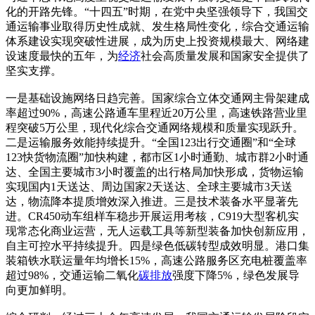
化的开路先锋。“十四五”时期，在党中央坚强领导下，我国交
通运输事业取得历史性成就、发生格局性变化，综合交通运输
体系建设实现突破性进展，成为历史上投资规模最大、网络建
设速度最快的五年，为
经济
社会高质量发展和国家安全提供了
坚实支撑。
一是基础设施网络日趋完善。国家综合立体交通网主骨架建成
率超过90%，高速公路通车里程近20万公里，高速铁路营业里
程突破5万公里，现代化综合交通网络规模和质量实现跃升。
二是运输服务效能持续提升。“全国123出行交通圈”和“全球
123快货物流圈”加快构建，都市区1小时通勤、城市群2小时通
达、全国主要城市3小时覆盖的出行格局加快形成，货物运输
实现国内1天送达、周边国家2天送达、全球主要城市3天送
达，物流降本提质增效深入推进。三是技术装备水平显著先
进。CR450动车组样车稳步开展运用考核，C919大型客机实
现常态化商业运营，无人运载工具等新型装备加快创新应用，
自主可控水平持续提升。四是绿色低碳转型成效明显。港口集
装箱铁水联运量年均增长15%，高速公路服务区充电桩覆盖率
超过98%，交通运输二氧化
碳排放
强度下降5%，绿色发展导
向更加鲜明。