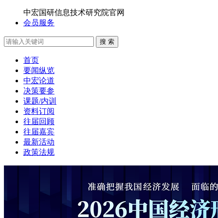
中宏国研信息技术研究院官网
会员服务
搜 索
首页
要闻纵览
中宏论道
决策要参
课题/内训
资料订阅
往届回顾
往届嘉宾
最新活动
政策法规