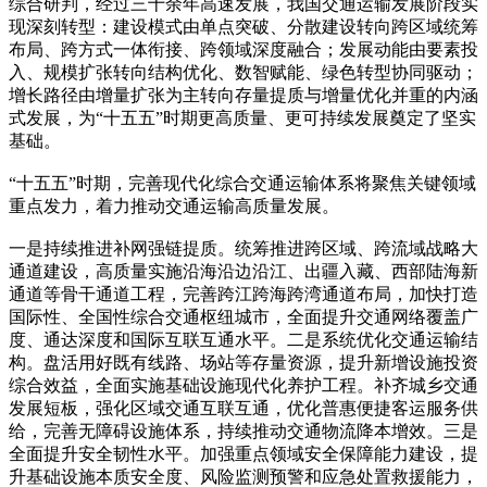
综合研判，经过三十余年高速发展，我国交通运输发展阶段实
现深刻转型：建设模式由单点突破、分散建设转向跨区域统筹
布局、跨方式一体衔接、跨领域深度融合；发展动能由要素投
入、规模扩张转向结构优化、数智赋能、绿色转型协同驱动；
增长路径由增量扩张为主转向存量提质与增量优化并重的内涵
式发展，为“十五五”时期更高质量、更可持续发展奠定了坚实
基础。
“十五五”时期，完善现代化综合交通运输体系将聚焦关键领域
重点发力，着力推动交通运输高质量发展。
一是持续推进补网强链提质。统筹推进跨区域、跨流域战略大
通道建设，高质量实施沿海沿边沿江、出疆入藏、西部陆海新
通道等骨干通道工程，完善跨江跨海跨湾通道布局，加快打造
国际性、全国性综合交通枢纽城市，全面提升交通网络覆盖广
度、通达深度和国际互联互通水平。二是系统优化交通运输结
构。盘活用好既有线路、场站等存量资源，提升新增设施投资
综合效益，全面实施基础设施现代化养护工程。补齐城乡交通
发展短板，强化区域交通互联互通，优化普惠便捷客运服务供
给，完善无障碍设施体系，持续推动交通物流降本增效。三是
全面提升安全韧性水平。加强重点领域安全保障能力建设，提
升基础设施本质安全度、风险监测预警和应急处置救援能力，