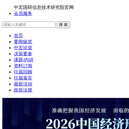
中宏国研信息技术研究院官网
会员服务
搜 索
首页
要闻纵览
中宏论道
决策要参
课题/内训
资料订阅
往届回顾
往届嘉宾
最新活动
政策法规