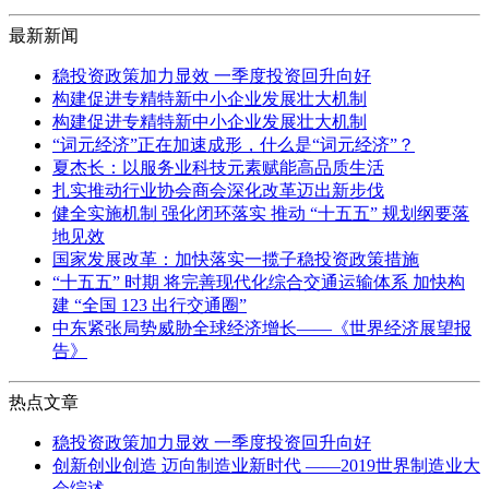
最新新闻
稳投资政策加力显效 一季度投资回升向好
构建促进专精特新中小企业发展壮大机制
构建促进专精特新中小企业发展壮大机制
“词元经济”正在加速成形，什么是“词元经济”？
夏杰长：以服务业科技元素赋能高品质生活
扎实推动行业协会商会深化改革迈出新步伐
健全实施机制 强化闭环落实 推动 “十五五” 规划纲要落
地见效
国家发展改革：加快落实一揽子稳投资政策措施
“十五五” 时期 将完善现代化综合交通运输体系 加快构
建 “全国 123 出行交通圈”
中东紧张局势威胁全球经济增长——《世界经济展望报
告》
热点文章
稳投资政策加力显效 一季度投资回升向好
创新创业创造 迈向制造业新时代 ——2019世界制造业大
会综述