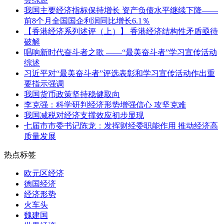
我国主要经济指标保持增长 资产负债水平继续下降——
前8个月全国国企利润同比增长6.1％
【香港经济系列述评（上）】 香港经济结构性矛盾亟待
破解
唱响新时代奋斗者之歌 ——“最美奋斗者”学习宣传活动
综述
习近平对“最美奋斗者”评选表彰和学习宣传活动作出重
要指示强调
我国货币政策坚持稳健取向
李克强：科学研判经济形势增强信心 攻坚克难
我国减税对经济支撑效应初步显现
七届市市委书记陈龙：发挥财经委职能作用 推动经济高
质量发展
热点标签
欧元区经济
德国经济
经济形势
火车头
魏建国