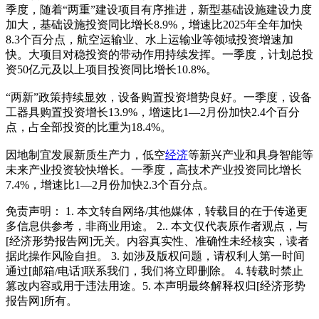
季度，随着“两重”建设项目有序推进，新型基础设施建设力度
加大，基础设施投资同比增长8.9%，增速比2025年全年加快
8.3个百分点，航空运输业、水上运输业等领域投资增速加
快。大项目对稳投资的带动作用持续发挥。一季度，计划总投
资50亿元及以上项目投资同比增长10.8%。
“两新”政策持续显效，设备购置投资增势良好。一季度，设备
工器具购置投资增长13.9%，增速比1—2月份加快2.4个百分
点，占全部投资的比重为18.4%。
因地制宜发展新质生产力，低空
经济
等新兴产业和具身智能等
未来产业投资较快增长。一季度，高技术产业投资同比增长
7.4%，增速比1—2月份加快2.3个百分点。
免责声明： 1. 本文转自网络/其他媒体，转载目的在于传递更
多信息供参考，非商业用途。 2.. 本文仅代表原作者观点，与
[经济形势报告网]无关。内容真实性、准确性未经核实，读者
据此操作风险自担。 3. 如涉及版权问题，请权利人第一时间
通过[邮箱/电话]联系我们，我们将立即删除。 4. 转载时禁止
篡改内容或用于违法用途。5. 本声明最终解释权归[经济形势
报告网]所有。