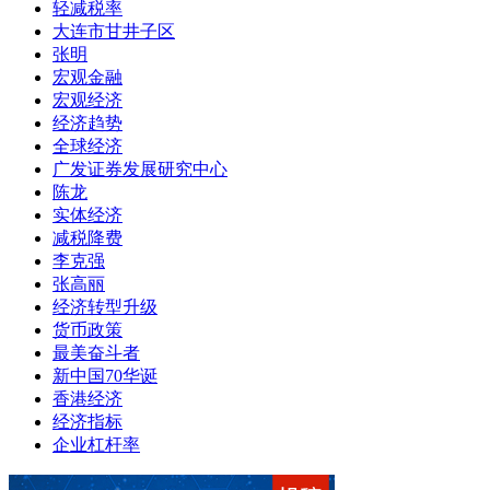
轻减税率
大连市甘井子区
张明
宏观金融
宏观经济
经济趋势
全球经济
广发证券发展研究中心
陈龙
实体经济
减税降费
李克强
张高丽
经济转型升级
货币政策
最美奋斗者
新中国70华诞
香港经济
经济指标
企业杠杆率