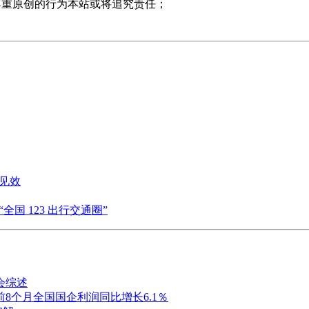
尊重原创的行为本站或将追究责任；
地见效
全国 123 出行交通圈”
会综述
8个月全国国企利润同比增长6.1％