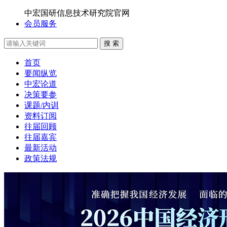
中宏国研信息技术研究院官网
会员服务
搜 索
首页
要闻纵览
中宏论道
决策要参
课题/内训
资料订阅
往届回顾
往届嘉宾
最新活动
政策法规