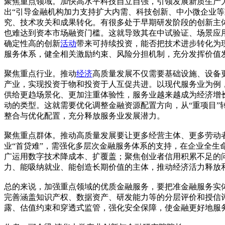
聚焦重点领域。加快高水平科技自立自强，引领发展新质生产
出“引导金融机构加力支持扩大内需、科技创新、中小微企业
究、技术攻关和成果转化。有很多处于早期研发阶段的创新主
也难达到资本市场融资门槛。这就导致其在中试验证、场景应
确定性高的创新
活动
带来可持续投资，能否把技术进步转化为
服务体系，健全相关激励约束、风险分担机制，充分发挥价值
聚焦重点行业。推动
经济
高质量发展不仅需要基础设施、设备
产业，实现投资于物和投资于人互促共进。以现代服务业为例
供给更趋场景化、更加注重体验性，服务业越来越成为经济增
动的类型。这就需要优化调整金融资源配置方向，从“重项目”转
整合与优化配置，充分释放服务业发展潜力。
聚焦重点群体。推动高质量发展要让更多经营主体、更多劳动
业“首贷难”，需强化多层次金融服务体系的支持，在企业全
广运用数字技术降成本、扩覆盖；聚焦创业者信用积累不足的
力、能吸纳就业、能创造长期价值的主体，推动经济活力释放
总的来说，加强重点领域的优质金融服务，要把准金融服务实
完善涵盖知识产权、数据资产、研发能力等的分层评价和授信
露、估值约束和穿透式监管，强化安全保障，使金融更好地服