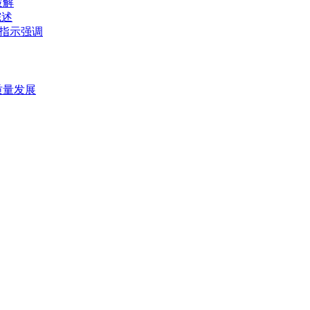
破解
综述
要指示强调
质量发展