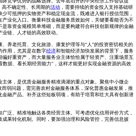
国际竞争优势的战略选择。去年底召开的中央经济工作会议提
、高不确定性、长周期的
活动
，需要持续的资金投入支持基础研
缺少可抵押的实物资产和稳定现金流，既难进入银行授信范围，
在产业化入口。衡量科技金融服务质效如何，关键要看能否为不
不是靠资金规模简单堆砌，而是要构建符合科技创新规律的金融
产业链、人才链的高效联动。
、养老托育、文化旅游、康复护理等与“人”的投资密切相关的
的作用，尤其是在数字
经济
和智能经济加快发展的背景下，服务
期偏好重资产，而大量服务业主体恰恰属于轻资产、注重场景互
、看数据、看长期经营能力”，这样才能更好实现金融资源的高效
业主体，是优质金融服务精准滴灌的重点对象。聚焦中小微企
散而弱问题，需完善农村金融服务体系，深化普惠金融发展，推
化金融产品。补齐这些短板弱项，有助于培育和壮大具有创新潜
加广泛、精准地触达各类经营主体。可考虑优化信用评价方式，
技成果转化机制。同时，要加强治理和风险管控，完善信息披