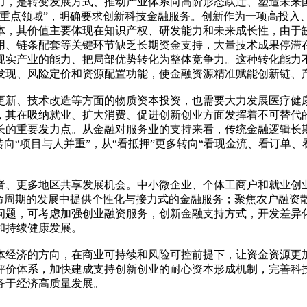
力，是转变发展方式、推动产业体系向高阶形态跃迁、塑造未来
等重点领域”，明确要求创新科技金融服务。创新作为一项高投入
体，其价值主要体现在知识产权、研发能力和未来成长性，由于
用、链条配套等关键环节缺乏长期资金支持，大量技术成果停滞
现实产业的能力、把局部优势转化为整体竞争力。这种转化能力
发现、风险定价和资源配置功能，使金融资源精准赋能创新链、
更新、技术改造等方面的物质资本投资，也需要大力发展医疗健康
，其在吸纳就业、扩大消费、促进创新创业方面发挥着不可替代
长的重要发力点。从金融对服务业的支持来看，传统金融逻辑长
向“项目与人并重”，从“看抵押”更多转向“看现金流、看订单
者、更多地区共享发展机会。中小微企业、个体工商户和就业创
生命周期的发展中提供个性化与接力式的金融服务；聚焦农户融资
问题，可考虑加强创业融资服务，创新金融支持方式，开发差异
和持续健康发展。
体经济的方向，在商业可持续和风险可控前提下，让资金资源更
评价体系，加快建成支持创新创业的耐心资本形成机制，完善科
务于经济高质量发展。