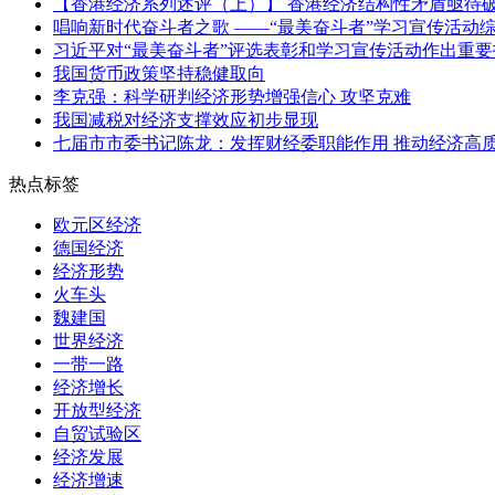
【香港经济系列述评（上）】 香港经济结构性矛盾亟待
唱响新时代奋斗者之歌 ——“最美奋斗者”学习宣传活动
习近平对“最美奋斗者”评选表彰和学习宣传活动作出重
我国货币政策坚持稳健取向
李克强：科学研判经济形势增强信心 攻坚克难
我国减税对经济支撑效应初步显现
七届市市委书记陈龙：发挥财经委职能作用 推动经济高
热点标签
欧元区经济
德国经济
经济形势
火车头
魏建国
世界经济
一带一路
经济增长
开放型经济
自贸试验区
经济发展
经济增速