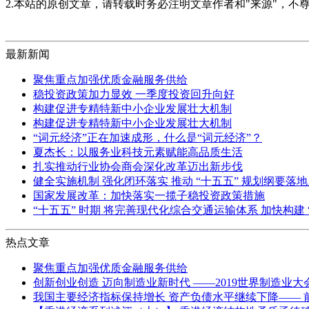
2.本站的原创文章，请转载时务必注明文章作者和"来源"，不
最新新闻
聚焦重点加强优质金融服务供给
稳投资政策加力显效 一季度投资回升向好
构建促进专精特新中小企业发展壮大机制
构建促进专精特新中小企业发展壮大机制
“词元经济”正在加速成形，什么是“词元经济”？
夏杰长：以服务业科技元素赋能高品质生活
扎实推动行业协会商会深化改革迈出新步伐
健全实施机制 强化闭环落实 推动 “十五五” 规划纲要落
国家发展改革：加快落实一揽子稳投资政策措施
“十五五” 时期 将完善现代化综合交通运输体系 加快构建 “
热点文章
聚焦重点加强优质金融服务供给
创新创业创造 迈向制造业新时代 ——2019世界制造业大
我国主要经济指标保持增长 资产负债水平继续下降—— 前