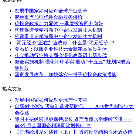
发展中国家如何应对全球产业变革
聚焦重点加强优质金融服务供给
稳投资政策加力显效 一季度投资回升向好
构建促进专精特新中小企业发展壮大机制
构建促进专精特新中小企业发展壮大机制
“词元经济”正在加速成形，什么是“词元经济”？
夏杰长：以服务业科技元素赋能高品质生活
扎实推动行业协会商会深化改革迈出新步伐
健全实施机制 强化闭环落实 推动 “十五五” 规划纲要落
地见效
国家发展改革：加快落实一揽子稳投资政策措施
热点文章
发展中国家如何应对全球产业变革
创新创业创造 迈向制造业新时代 ——2019世界制造业大
会综述
我国主要经济指标保持增长 资产负债水平继续下降——
前8个月全国国企利润同比增长6.1％
【香港经济系列述评（上）】 香港经济结构性矛盾亟待