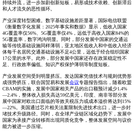
持续外流，进一步加剧创新短板，易形成技术依赖、创新滞后
和人才流失的恶性循环。
产业深度转型困难。数字基础设施差距显著，国际电信联盟
《衡量数字化发展：2025年事实和数据》显示，低收入国家
4G覆盖率仅56%、5G覆盖率仅4%，远低于高收入国家84%的
5G覆盖率，数字鸿沟明显。同时，部分发展中国家的交通运
输等传统基础设施同样薄弱，亚太地区低收入和中低收入经济
体每千名居民交通基础设施不足4公里，远低于经合组织国家
17公里的水平。此外，部分发展中国家还存在政策稳定性不
足、行政效率偏低、知识产权保护薄弱等制度短板。
产业发展空间受到明显挤压。发达国家凭借技术与规则优势形
成强势挤压，联合国贸易和发展
会议
专题报告指出，随着欧盟
CBAM的实施，发展中国家相关产品的出口额预计减少1.4%
—2.4%，整体收入损失高达59亿美元，印度、南非等部分发
展中国家对欧出口面临的等效关税压力或成本溢价将达到15%
—22%。美国通过芯片相关法案限制先进技术出口，进一步封
堵技术升级路径。同时，在全球产业链区域化趋势下，发展中
国家为承接产业转移而出现同质化竞争，整体发展空间与议价
能力被进一步压缩。