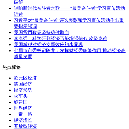
破解
唱响新时代奋斗者之歌 ——“最美奋斗者”学习宣传活动
综述
习近平对“最美奋斗者”评选表彰和学习宣传活动作出重
要指示强调
我国货币政策坚持稳健取向
李克强：科学研判经济形势增强信心 攻坚克难
我国减税对经济支撑效应初步显现
七届市市委书记陈龙：发挥财经委职能作用 推动经济高
质量发展
热点标签
欧元区经济
德国经济
经济形势
火车头
魏建国
世界经济
一带一路
经济增长
开放型经济