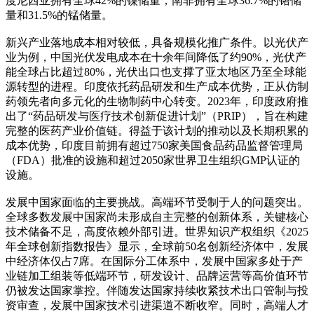
度尼西亚拥有全球42%的镍储量；南非拥有全球36.7%的铬储
量和31.5%的锰储量。
新兴产业落地成本相对较低，具备规模化推广条件。以光伏产
业为例，中国光伏发电成本在十余年间降低了约90%，光伏产
能全球占比超过80%，光伏出口也支撑了亚太地区乃至全球能
源转型的进程。印度依托药品研发和生产成本优势，正从仿制
药领先者向多元化的生物制药中心转变。2023年，印度政府推
出了“药品研发与医疗技术创新促进计划”（PRIP），旨在构建
完整的医药产业价值链。得益于该计划的推动以及长期积累的
成本优势，印度目前拥有超过750家美国食品药品监督管理局
（FDA）批准的设施和超过2050家世界卫生组织GMP认证的
设施。
发展中国家面临的主要挑战。高端环节受制于人的问题突出。
全球多数发展中国家尚未形成自主完整的创新体系，关键核心
技术储备不足，高度依赖外部引进。世界知识产权组织《2025
年全球创新指数报告》显示，全球前50名创新经济体中，发展
中经济体仅占7席。在国际分工体系中，发展中国家多处于产
业链加工组装等低端环节，研发设计、品牌运营等高价值环节
仍被发达国家掌控。伴随发达国家持续收紧技术出口管制与投
资审查，发展中国家技术引进渠道不断收窄。同时，高端人才