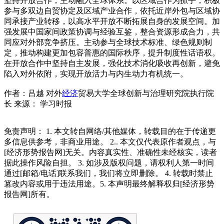
坚持开放合作，主动融入全球体系。以区域合作为抓手，积极
参与多双边自贸协定及区域产业合作，依托近岸外包与区域协
同承接产业转移，以高水平开放不断拓展自身的发展空间。加
强发展中国家间政策协调与经验互鉴，整合资源形成合力，共
同应对外部竞争挤压。主动参与全球技术标准、绿色规则制
定，推动构建更加包容普惠的国际秩序，提升制度性话语权。
在开放合作中坚持自主发展，强化技术消化吸收再创新，避免
陷入对外依附，实现开放活力与内生动力有机统一。
作者：吕越 对外
经济
贸易大学全球创新与治理研究院执行院
长 来源： 学习时报
免责声明： 1. 本文转自网络/其他媒体，转载目的在于传递更
多信息供参考，非商业用途。 2.. 本文仅代表原作者观点，与
[经济形势报告网]无关。内容真实性、准确性未经核实，读者
据此操作风险自担。 3. 如涉及版权问题，请权利人第一时间
通过[邮箱/电话]联系我们，我们将立即删除。 4. 转载时禁止
篡改内容或用于违法用途。5. 本声明最终解释权归[经济形势
报告网]所有。