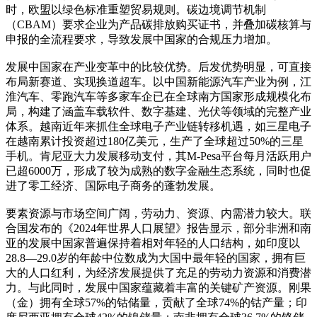
时，欧盟以绿色标准重塑贸易规则。碳边境调节机制
（CBAM）要求企业为产品碳排放购买证书，并叠加碳核算与
申报的全流程要求，导致发展中国家的合规压力增加。
发展中国家在产业变革中的比较优势。后发优势明显，可直接
布局新赛道、实现换道超车。以中国新能源汽车产业为例，江
淮汽车、零跑汽车等多家车企已在全球南方国家形成规模化布
局，构建了涵盖车载软件、数字基建、光伏等领域的完整产业
体系。越南近年来抓住全球电子产业链转移机遇，如三星电子
在越南累计投资超过180亿美元，生产了全球超过50%的三星
手机。肯尼亚大力发展移动支付，其M-Pesa平台每月活跃用户
已超6000万，形成了较为成熟的数字金融生态系统，同时也促
进了零工经济、国际电子商务的蓬勃发展。
要素资源与市场空间广阔，劳动力、资源、内需潜力较大。联
合国发布的《2024年世界人口展望》报告显示，部分非洲和南
亚的发展中国家普遍保持着相对年轻的人口结构，如印度以
28.8—29.0岁的年龄中位数成为大国中最年轻的国家，拥有巨
大的人口红利，为经济发展提供了充足的劳动力资源和消费潜
力。与此同时，发展中国家蕴藏着丰富的关键矿产资源。刚果
（金）拥有全球57%的钴储量，贡献了全球74%的钴产量；印