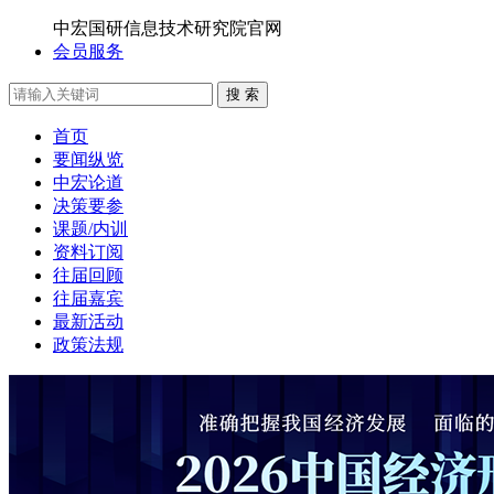
中宏国研信息技术研究院官网
会员服务
搜 索
首页
要闻纵览
中宏论道
决策要参
课题/内训
资料订阅
往届回顾
往届嘉宾
最新活动
政策法规