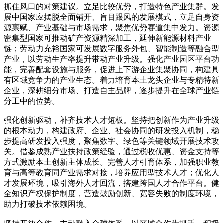
抓住风口的对策建议。立足比较优势，打造特色产业集群。发
展中国家应摆脱全面铺开、盲目跟风的发展模式，立足自身资
源禀赋、产业基础与市场需求，聚焦优势赛道集中发力。资源
密集型国家可推动矿产资源精深加工，延伸新能源材料产业
链；劳动力充裕国家可发展数字服务外包、智能制造等融合型
产业，以劳动生产率提升带动产业升级。强化产业园区平台功
能，完善配套设施与服务，促进上下游企业集聚协同，构建具
有区域竞争力的产业生态。着力培育本土龙头企业与专精特新
企业，深耕细分市场、打造自主品牌，逐步提升在全球产业链
分工中的位势。
强化创新驱动，补齐技术人才短板。坚持把创新作为产业升级
的根本动力，构建政府、企业、社会协同的研发投入机制，稳
步提高研发投入强度，聚焦数字、绿色等关键领域开展技术攻
关。借鉴成熟产业扶持政策经验，通过税收优惠、资金支持等
方式激励本土创新主体成长。完善人才引育体系，加强职业教
育与高等教育同产业需求对接，培养应用型技术人才；优化人
才发展环境，吸引海外人才回流，搭建跨国人才合作平台。健
全知识产权保护制度，营造鼓励创新、宽容失败的制度环境，
助力打破技术依赖困境。