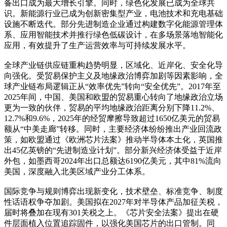
备出口成为最大增长引擎。同时，绿色化发展已成为全球共
识。新能源行业已成为创新密集型产业，电池技术和充电基础
设施不断迭代。部分先进制造企业通过构建数字化能源管理体
系、应用智能技术并推行绿色低碳设计，在多场景落地智能化
应用，有效提升了生产运营效率与可持续发展水平。
全球产业链供应链重构趋势明显，区域化、近岸化、安全化导
向强化。受贸易保护主义及地缘政治博弈加剧等因素影响，全
球产业链布局逻辑正从“效率优先”转向“安全优先”。2017年至
2025年间，中国、美国和欧盟的贸易重心转向了地缘政治立场
更为一致的伙伴，贸易的平均地缘政治距离分别下降11.2%、
12.7%和9.6%，2025年的经贸摩擦导致超过1650亿美元的贸易
额从“中美走廊”转移。同时，主要经济体纷纷推出产业回流政
策，如欧盟通过《欧洲芯片法案》推动半导体本土化，英国推
出45亿英镑的“先进制造业计划”。部分新兴经济体受益于近岸
外包，如墨西哥2024年出口总额达6190亿美元，其中81%流向
美国，深度融入北美区域产业分工体系。
国际竞争与规则博弈出现新变化，技术壁垒、标准竞争、制度
性话语权争夺加剧。美国拟在2027年对半导体产品加征关税，
届时将叠加在现有301关税之上。《芯片安全法案》提出在硬
件层面植入位置追踪固件，以强化美国芯片的出口管制。同