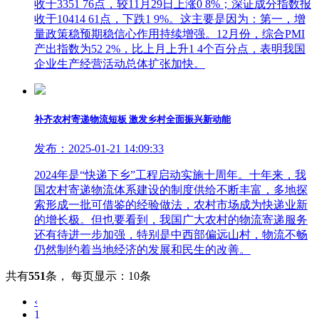
收于3351 76点，较11月29日上涨0 8%；深证成分指数报
收于10414 61点，下跌1 9%。这主要是因为：第一，增
量政策稳预期稳信心作用持续增强。12月份，综合PMI
产出指数为52 2%，比上月上升1 4个百分点，表明我国
企业生产经营活动总体扩张加快。
补齐农村寄递物流短板 激发乡村全面振兴新动能
发布：2025-01-21 14:09:33
2024年是“快递下乡”工程启动实施十周年。十年来，我
国农村寄递物流体系建设的制度供给不断丰富，多地探
索形成一批可借鉴的经验做法，农村市场成为快递业新
的增长极。但也要看到，我国广大农村的物流寄递服务
还有待进一步加强，特别是中西部偏远山村，物流不畅
仍然制约着当地经济的发展和民生的改善。
共有
551
条
，
每页显示：10条
‹
1