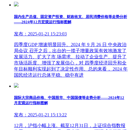
国内生产总值、固定资产投资、财政收支、居民消费价格等走势分析
——2024年12月宏观运行指标图解
发布：2025-01-21 15:23:03
四季度GDP 增速明显回升。2024 年 9 月 26 日 中央政治
局会议 召开之后，出台的一揽子增量政策有效地激发了
发展活力、扩大了市 场需求、拉动了企业生产、提升了
市场活跃度、增强了发展信心，对 四季度经济回升和全
年目标顺利实现起到了决定性作用。总的来看， 2024 年
国民经济运行总体平稳、稳中有进
国际大宗商品价格、中国股市、中国国债等走势分析——2024年12
月宏观运行指标图解
发布：2025-01-21 15:13:22
12月，沪指小幅上涨。截至12月31日，上证综合指数报