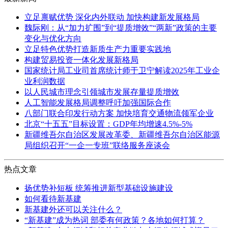
立足禀赋优势 深化内外联动 加快构建新发展格局
魏际刚：从“加力扩围”到“提质增效”“两新”政策的主要
变化与优化方向
立足特色优势打造新质生产力重要实践地
构建贸易投资一体化发展新格局
国家统计局工业司首席统计师于卫宁解读2025年工业企
业利润数据
以人民城市理念引领城市发展存量提质增效
人工智能发展格局调整呼吁加强国际合作
八部门联合印发行动方案 加快培育交通物流领军企业
北京“十五五”目标设置：GDP年均增速4.5%-5%
新疆维吾尔自治区发展改革委、新疆维吾尔自治区能源
局组织召开“一企一专班”联络服务座谈会
热点文章
扬优势补短板 统筹推进新型基础设施建设
如何看待新基建
新基建外还可以关注什么？
“新基建”成为热词 部委有何政策？各地如何打算？