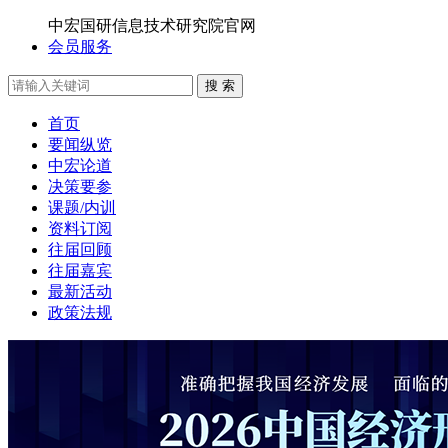
中宏国研信息技术研究院官网
会员服务
搜 索
首页
要闻纵览
中宏论道
决策要参
课题/内训
资料订阅
往届回顾
往届嘉宾
最新活动
政策法规