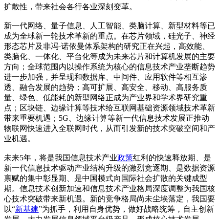
扩散性，带来社会各行各业深刻变革。
新一代网络、量子信息、人工智能、类脑计算、新型材料等已
成为全球新一轮技术革新的重点。在芯片领域，硅光子、神经
形态芯片及非冯·诺依曼体系架构的研究正在兴起，高效能、
类脑化、一体化、平台化等成为未来芯片和计算机发展的主要
方向；全球范围内以操作系统为核心的信息技术产业垄断趋势
进一步加强，并呈现和数据库、中间件、应用软件等相互渗
透、融合发展的趋势；高可扩展、高安全、移动、高服务质
量、绿色、低能耗的新型网络正成为产业界和学术界研究重
点；区块链、边缘计算等技术给互联网基础资源领域技术革新
带来重要机遇；5G、边缘计算等新一代信息技术发展正推动
物联网快速进入全联网时代，从而引发新的技术突破空间和产
业机遇。
未来5年，将是我国信息技术产业
政策
红利的快速释放期、是
新一代信息技术驱动产业结构升级的激烈竞逐期、是数据资源
禀赋的集中彰显期、是中国模式向国际社会扩散的关键成型
期。信息技术创新加速和信息技术产业格局深度调整为我国核
心技术突破带来新机遇。新的竞争格局尚未尘埃落定，我国要
以“
新基建
”为抓手，利用自身优势，做好战略统筹，自主创新