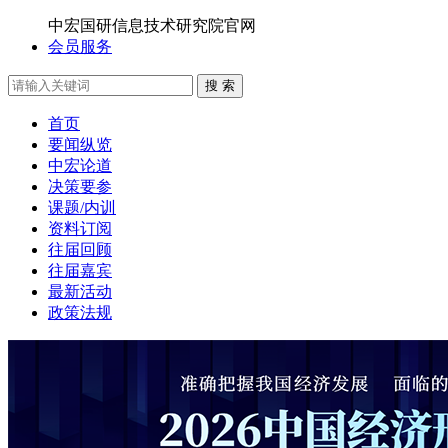
中宏国研信息技术研究院官网
会员服务
搜 索
首页
要闻纵览
中宏论道
决策要参
课题/内训
资料订阅
往届回顾
往届嘉宾
最新活动
政策法规