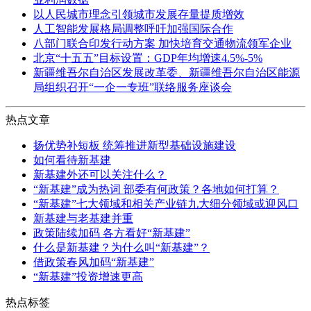
以人民城市理念引领城市发展存量提质增效
人工智能发展格局调整呼吁加强国际合作
八部门联合印发行动方案 加快培育交通物流领军企业
北京“十五五”目标设置：GDP年均增速4.5%-5%
新疆维吾尔自治区发展改革委、新疆维吾尔自治区能源
局组织召开“一企一专班”联络服务座谈会
热点文章
扬优势补短板 统筹推进新型基础设施建设
如何看待新基建
新基建外还可以关注什么？
“新基建”成为热词 部委有何政策？各地如何打算？
“新基建”七大领域和相关产业链九大细分领域或迎风口
新基建与老基建并重
政策陆续加码 各方看好“新基建”
什么是新基建？为什么叫“新基建”？
借政策春风加码“新基建”
“新基建”投资增速更高
热点标签