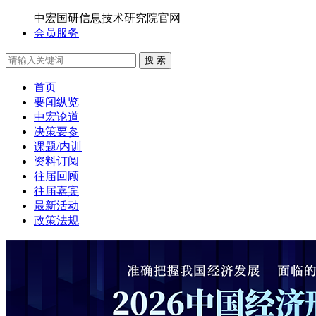
中宏国研信息技术研究院官网
会员服务
搜 索
首页
要闻纵览
中宏论道
决策要参
课题/内训
资料订阅
往届回顾
往届嘉宾
最新活动
政策法规