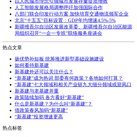
以人民城市理念引领城市发展存量提质增效
人工智能发展格局调整呼吁加强国际合作
八部门联合印发行动方案 加快培育交通物流领军企业
北京“十五五”目标设置：GDP年均增速4.5%-5%
新疆维吾尔自治区发展改革委、新疆维吾尔自治区能源
局组织召开“一企一专班”联络服务座谈会
热点文章
扬优势补短板 统筹推进新型基础设施建设
如何看待新基建
新基建外还可以关注什么？
“新基建”成为热词 部委有何政策？各地如何打算？
“新基建”七大领域和相关产业链九大细分领域或迎风口
新基建与老基建并重
政策陆续加码 各方看好“新基建”
什么是新基建？为什么叫“新基建”？
借政策春风加码“新基建”
“新基建”投资增速更高
热点标签