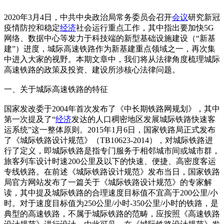
2020年3月4日，中共中央政治局常务委员会召开
会议
研究新冠
疫情防控和稳定
经济
社会运行重点工作，其中指出要加快5G
网络、数据中心等发力于科技端的新型基础设施建设（“新基
建”）进度，城际高速铁路作为新基建重点领域之一，再次集
中进入大家的视野。本期文章中，我们将从法律角度梳理城际
高速铁路的政策及投资、建设所涉核心法律问题。
一、关于城际高速铁路的特征
国家发改委于2004年首次发布了《中长期铁路网规划》，其中
第一次提及了“
经济
发达的人口稠密地区发展城际铁路快速客
运系统”这一整体原则。2015年1月6日，国家铁路局正式发布
了《城际铁路设计规范》（TB10623-2014），对城际铁路进
行了定义，即城际铁路是指专门服务于相邻城市间或城市群，
旅客列车设计时速200公里及以下的快速、便捷、高密度客运
专线铁路。在前述《城际铁路设计规范》发布当日，国家铁路
局官方网站发布了一篇关于《城际铁路设计规范》的专家解
读，其中提及城际铁路的合理速度目标值不宜高于200公里/小
时。对于速度目标值为250公里/小时-350公里/小时的铁路，是
典型的高速铁路，不属于城际铁路的范畴，应按照《高速铁路