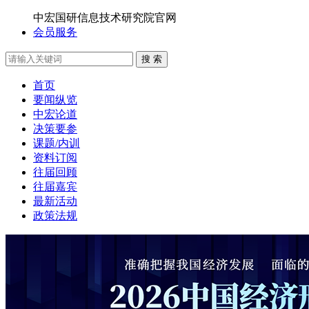
中宏国研信息技术研究院官网
会员服务
搜 索
首页
要闻纵览
中宏论道
决策要参
课题/内训
资料订阅
往届回顾
往届嘉宾
最新活动
政策法规