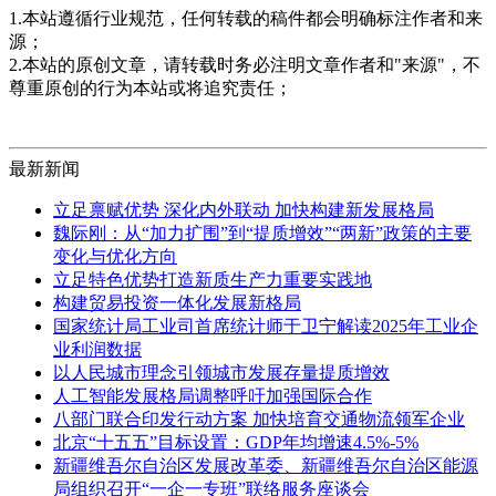
1.本站遵循行业规范，任何转载的稿件都会明确标注作者和来
源；
2.本站的原创文章，请转载时务必注明文章作者和"来源"，不
尊重原创的行为本站或将追究责任；
最新新闻
立足禀赋优势 深化内外联动 加快构建新发展格局
魏际刚：从“加力扩围”到“提质增效”“两新”政策的主要
变化与优化方向
立足特色优势打造新质生产力重要实践地
构建贸易投资一体化发展新格局
国家统计局工业司首席统计师于卫宁解读2025年工业企
业利润数据
以人民城市理念引领城市发展存量提质增效
人工智能发展格局调整呼吁加强国际合作
八部门联合印发行动方案 加快培育交通物流领军企业
北京“十五五”目标设置：GDP年均增速4.5%-5%
新疆维吾尔自治区发展改革委、新疆维吾尔自治区能源
局组织召开“一企一专班”联络服务座谈会