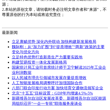
源；
2.本站的原创文章，请转载时务必注明文章作者和"来源"，不
尊重原创的行为本站或将追究责任；
最新新闻
立足禀赋优势 深化内外联动 加快构建新发展格局
魏际刚：从“加力扩围”到“提质增效”“两新”政策的主要
变化与优化方向
立足特色优势打造新质生产力重要实践地
构建贸易投资一体化发展新格局
国家统计局工业司首席统计师于卫宁解读2025年工业企
业利润数据
以人民城市理念引领城市发展存量提质增效
人工智能发展格局调整呼吁加强国际合作
八部门联合印发行动方案 加快培育交通物流领军企业
北京“十五五”目标设置：GDP年均增速4.5%-5%
新疆维吾尔自治区发展改革委、新疆维吾尔自治区能源
局组织召开“一企一专班”联络服务座谈会