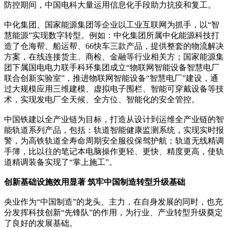
防控期间，中国电科大量运用信息化手段助力抗疫和复工。
中化集团、国家能源集团等企业以工业互联网为抓手，以“智
慧能源”实现数字转型。例如：中化集团所属中化能源科技打
造了仓海帮、船运帮、66快车三款产品，提供整套的物流解决
方案，在线连接货主、商检、金融等行业相关方；国家能源集
团下属国电电力联手科环集团成立“物联网智能设备智慧电厂
联合创新实验室”，推进物联网智能设备“智慧电厂”建设，通
过大规模应用三维建模、虚拟电子围栏、智能可穿戴设备等技
术，实现发电厂全天候、全方位、智能化的安全管控。
中国铁建以全产业链为目标，打造从设计到运维全产业链的智
能轨道系列产品，包括：轨道智能健康监测系统，实现实时报
警，为高铁轨道全寿命周期安全服役保驾护航；轨道无线精调
手簿，比以往的笔记本电脑操作更轻、更快、精度更高，使轨
道精调装备实现了“掌上施工”。
创新基础设施效用显著 筑牢中国制造转型升级基础
央业作为“中国制造”的龙头、主力，在自身发展的同时，也充
分发挥科技创新“先锋队”的作用，为行业、产业转型升级奠定
了良好的发展基础。