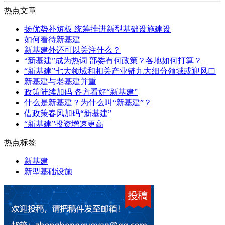
热点文章
扬优势补短板 统筹推进新型基础设施建设
如何看待新基建
新基建外还可以关注什么？
“新基建”成为热词 部委有何政策？各地如何打算？
“新基建”七大领域和相关产业链九大细分领域或迎风口
新基建与老基建并重
政策陆续加码 各方看好“新基建”
什么是新基建？为什么叫“新基建”？
借政策春风加码“新基建”
“新基建”投资增速更高
热点标签
新基建
新型基础设施