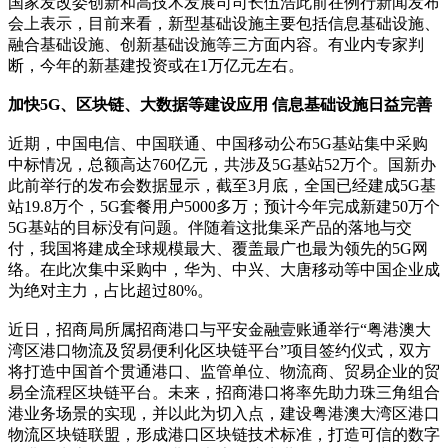
国家发改委创新和高技术发展司司长伍浩此前在例行新闻发布
会上表示，目前来看，新型基础设施主要包括信息基础设施、
融合基础设施、创新基础设施等三方面内容。有业内专家判
断，今年的新基建投资或在1万亿元左右。
加快5G、区块链、大数据等建设应用 信息基础设施日益完善
近期，中国电信、中国联通、中国移动公布5G基站集中采购
中标情况，总额高达760亿元，共涉及5G基站52万个。国新办
此前举行的发布会数据显示，截至3月底，全国已经建成5G基
站19.8万个，5G套餐用户5000多万；预计今年完成新建50万个
5G基站的目标没有问题。伴随着这批集采产品的落地与交
付，我国将建成全球规模最大、覆盖最广也最为领先的5G网
络。在此次集中采购中，华为、中兴、大唐移动等中国企业成
为绝对主力，占比超过80%。
近日，招商局所属招商港口与平安金融壹账通举行“粤港澳大
湾区港口物流及贸易便利化区块链平台”项目签约仪式，双方
将打造中国首个贯通港口、监管单位、物流商、贸易企业的贸
易全流程区块链平台。未来，招商港口将率先助力珠三角组合
港业务场景的实现，并以此为切入点，建设粤港澳大湾区港口
物流区块链联盟，形成港口区块链技术标准，打造可信的数字