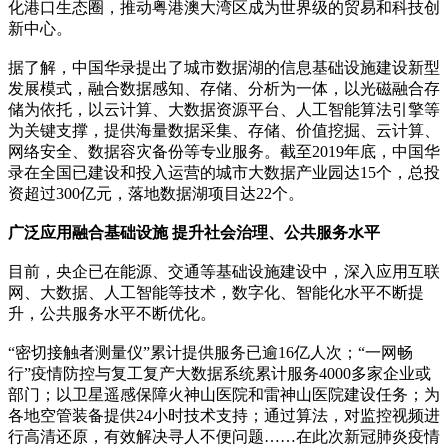
化港口生态圈，推动粤港澳大湾区成为世界级的贸易和科技创
新中心。
据了解，中国华录提出了城市数据湖的信息基础设施建设新型
发展模式，融合数据感知、存储、分析为一体，以光磁融合存
储为依托，以云计算、大数据资源平台、人工智能算法引擎等
为关键支撑，提供海量数据采集、存储、价值挖掘、云计算、
网络安全、数据容灾备份等专业服务。截至2019年底，中国华
录在全国已建设和投入运营的城市大数据产业园达15个，总投
资超过300亿元，落地数据湖项目达22个。
广泛应用融合基础设施 提升社会治理、公共服务水平
目前，央企已在能源、交通等基础设施建设中，深入应用互联
网、大数据、人工智能等技术，数字化、智能化水平不断提
升，公共服务水平不断优化。
“密切接触者测量仪”累计提供服务已逾16亿人次；“一网畅
行”疫情防控与复工复产大数据系统累计服务4000多家企业或
部门；以卫星遥感保障火神山医院和雷神山医院建设任务；为
各地空管装备提供24小时技术支持；通过算法，对监控视频进
行高清还原，有效解决寻人不便问题……在此次新冠肺炎疫情