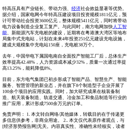
特高压具有产业链长、带动力强、
经济
社会效益显著等优势。
据介绍，国家电网今年特高压建设项目投资规模1811亿元，预
计可带动社会投资3600亿元，整体规模5411亿元，同时将带动
电力设备制造企业复工复产。与此同时，南方电网加快
人工智
能
、新能源汽车充电桩的建设，近期将在粤港澳大湾区等地布
局集中式充电站，计划在未来4年投资251亿元建设充电设施，
建成大规模集中充电站150座，充电桩38万个。
去年，中国华电下属国电南自全面投产智能工厂后，总体生产
效率提高42.48%，人力资源成本减少32%，质量一次通过率提
高13.25%，能耗降低8%。
目前，东方电气集团已初步形成了智能产品、智慧生产、智能
服务、智慧管理的新业态，并在旗下8个制造型子企业开展了
100余个项目的应用实践。同时，加大研究成果在核装备制
造、航天装备制造、轨道交通、冶金加工和食品制造等行业的
推广应用，累计形成7500余万元的订单。
免责声明： 1. 本文转自网络/其他媒体，转载目的在于传递更
多信息供参考，非商业用途。 2.. 本文仅代表原作者观点，与
[经济形势报告网]无关。内容真实性、准确性未经核实，读者