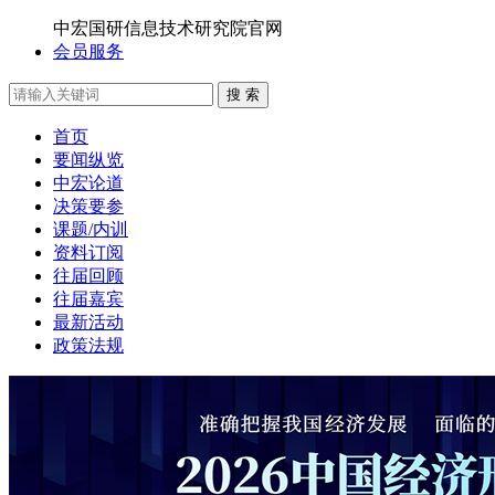
中宏国研信息技术研究院官网
会员服务
搜 索
首页
要闻纵览
中宏论道
决策要参
课题/内训
资料订阅
往届回顾
往届嘉宾
最新活动
政策法规