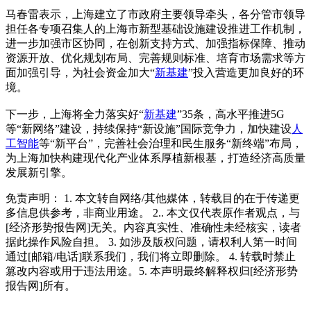
马春雷表示，上海建立了市政府主要领导牵头，各分管市领导
担任各专项召集人的上海市新型基础设施建设推进工作机制，
进一步加强市区协同，在创新支持方式、加强指标保障、推动
资源开放、优化规划布局、完善规则标准、培育市场需求等方
面加强引导，为社会资金加大“
新基建
”投入营造更加良好的环
境。
下一步，上海将全力落实好“
新基建
”35条，高水平推进5G
等“新网络”建设，持续保持“新设施”国际竞争力，加快建设
人
工智能
等“新平台”，完善社会治理和民生服务“新终端”布局，
为上海加快构建现代化产业体系厚植新根基，打造经济高质量
发展新引擎。
免责声明： 1. 本文转自网络/其他媒体，转载目的在于传递更
多信息供参考，非商业用途。 2.. 本文仅代表原作者观点，与
[经济形势报告网]无关。内容真实性、准确性未经核实，读者
据此操作风险自担。 3. 如涉及版权问题，请权利人第一时间
通过[邮箱/电话]联系我们，我们将立即删除。 4. 转载时禁止
篡改内容或用于违法用途。5. 本声明最终解释权归[经济形势
报告网]所有。