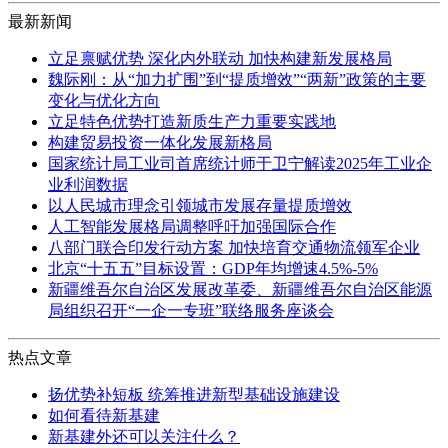
最新新闻
立足禀赋优势 深化内外联动 加快构建新发展格局
魏际刚：从“加力扩围”到“提质增效”“两新”政策的主要
变化与优化方向
立足特色优势打造新质生产力重要实践地
构建贸易投资一体化发展新格局
国家统计局工业司首席统计师于卫宁解读2025年工业企
业利润数据
以人民城市理念引领城市发展存量提质增效
人工智能发展格局调整呼吁加强国际合作
八部门联合印发行动方案 加快培育交通物流领军企业
北京“十五五”目标设置：GDP年均增速4.5%-5%
新疆维吾尔自治区发展改革委、新疆维吾尔自治区能源
局组织召开“一企一专班”联络服务座谈会
热点文章
扬优势补短板 统筹推进新型基础设施建设
如何看待新基建
新基建外还可以关注什么？