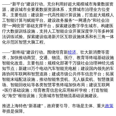
——“新平台”建设行动。充分利用好超大规模城市海量数据资
源，建设城市全要素数据资源体系，支撑城市治理全方位变
革。主要包括：建设新一代高性能计算设施，打造超大规模人
工智能计算与赋能平台。建设政务服务“一网通办”和社会治
理“一网统管”基础支撑平台，探索建设数字孪生城市。构建医
疗大数据训练设施，支持人工智能企业开展深度学习等多种算
法训练试验。探索建设临港新片区互联设施体系和长三角一体
化示范区智慧大脑工程。
——“新终端”建设行动。围绕培育新
经济
、壮大新消费等需
求，加快推动商贸、交通、物流、医疗、教育等终端基础设施
智能化改造。主要包括：规模化部署千万级社会治理神经元感
知节点；新建10万个电动汽车智能充电桩；建设国内领先的车
路协同车联网和智慧道路；建成市级公共停车信息平台；拓展
智能末端配送设施，推动智能售货机、无人贩卖机、智慧微菜
场、智能回收站等各类智慧零售终端加快布局；建设互联网
+医疗基础设施；培育教育信息化应用标杆学校；打造智能
化“海空”枢纽设施；完善城市智慧物流基础设施建设。
推进上海特色“新基建”，政府要引导、市场是主体、重大
政策
举措是保障。