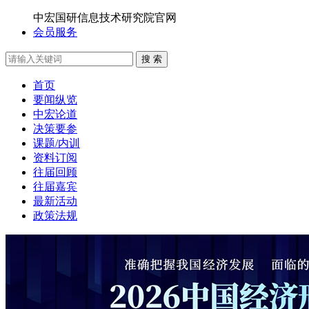
中宏国研信息技术研究院官网
会员服务
搜 索
首页
要闻纵览
中宏论道
决策要参
课题/内训
资料订阅
往届回顾
往届嘉宾
最新活动
政策法规