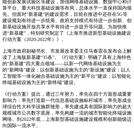
能创新发展试验区等建设，加强网络基础设施、数据中心和计
算平台、重大科技基础设施等布局，总体水平一直保持国内领
先。但面对“新基建”的建设需求，目前在推进中还存在5G等
建设规划有待进一步统筹、政府支持模式有待进一步创新、创
新基础设施开放共享水平有待进一步提升等问题。为加快推
进“新基建”，特别研究制定了《上海市推进新型基础设施建设
行动方案（2020-2022年）》。
上海市政府副秘书长、市发展改革委主任马春雷在发布会上解
读了上海版新基建“35条”。《行动方案》明确了具有上海特色
的“新基建”四大重点领域——以新一代网络基础设施为主
的“新网络”建设；以创新基础设施为主的“新设施”建设；以人
工智能等一体化融合基础设施为主的“新平台”建设；以智能化
终端基础设施为主的“新终端”建设。
《行动方案》提出，通过三年努力，率先在四个方面形成重要
影响力：率先打造新一代信息基础设施标杆城市，率先形成全
球综合性大科学设施群雏形，率先建成具有国际影响力的超大
规模城市公共数字底座，率先构建一流的城市智能化终端设施
网络。到2022年底，上海新型基础设施建设规模和创新能级迈
向国际一流水平。