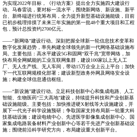
为实现2022年目标，《行动方案》提出全力实施四大建设行
动。马春雷说，要对标一流水平，围绕新网络、新设施、新平
台、新终端进行统筹布局，全力提升新型基础设施能级，目前
已初步梳理排摸了未来三年实施的第一批48个重大项目和工程
包，预计总投资约2700亿元。
——“新网络”建设行动。深刻把握全球新一轮信息技术变革和
数字化发展趋势，率先构建全球领先的新一代网络基础设施布
局。主要包括：高水平建设5G和固网“双千兆”宽带网络，加
快布局全网赋能的工业互联网集群，建设100家以上无人工
厂、无人生产线、无人车间，带动15万企业上云上平台；加快
下一代互联网规模化部署；建设新型政务外网及网络安全设
施；构建全球信息通信枢纽。
——“新设施”建设行动。立足科技创新中心和集成电路、人工
智能、生物医药“三大高地”建设，持续提升科技和产业创新基
础设施能级。主要包括：加快推进硬X射线等大设施建设，开
展下一代光子科学设施预研；争取国家支持布局新一轮重大科
技基础设施；建设电镜中心、先进医学影像集成创新中心、国
家集成电路装备材料产业创新中心等若干先进产业创新基础设
施；围绕前沿科学研究方向，布局建设重大创新平台。