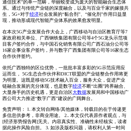
通信技术”的单一范畴，华丽蜕变成为庞大的智能融合生态体
系。通过与传统产业链的深度融合，以及与百业千家的嫁接共
生，5G+对于
经济
社会发展的“黏合剂”、“催化剂”作用日益显
现，推动形成现代智能产业体系的效果愈发明显。
在本次5G产业发展合作大会上，广西移动与自治区教育厅等7
家政府相关单位、广西钢铁集团有限公司等4个5G龙头示范项
目客户签约合作，与中国石化销售有限公司广西石油分公司等
16家企事业客户签约，并与数字广西集团有限公司等16家生态
合作伙伴签约。
依托广西独特的区位优势，一批批丰富多彩的5G示范应用应
运而生， 5G生态合作伙伴和DICT联盟的产业链整合作用将更
为明显。这既是移动5G技术融入百业，服务大众，促进产业
链融合发展的充分体现，也是数字
经济
不断“出圈”跨界融合、
大显身手的历史机遇，更是自治区
大数据
发展局和中国移动广
西公司大力推进“数字广西”建设的广阔舞台。
免责声明： 1. 本文转自网络/其他媒体，转载目的在于传递更
多信息供参考，非商业用途。 2.. 本文仅代表原作者观点，与
[经济形势报告网]无关。内容真实性、准确性未经核实，读者
据此操作风险自担。 3. 如涉及版权问题，请权利人第一时间