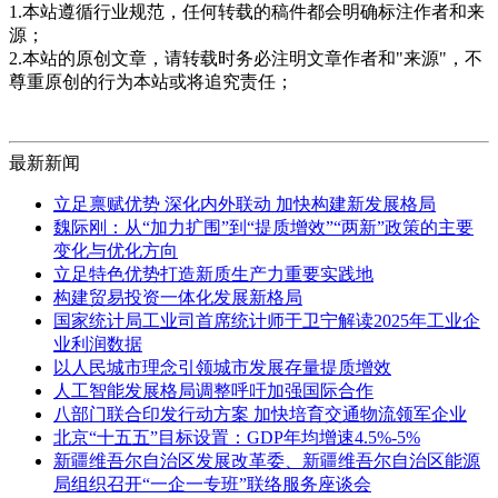
1.本站遵循行业规范，任何转载的稿件都会明确标注作者和来
源；
2.本站的原创文章，请转载时务必注明文章作者和"来源"，不
尊重原创的行为本站或将追究责任；
最新新闻
立足禀赋优势 深化内外联动 加快构建新发展格局
魏际刚：从“加力扩围”到“提质增效”“两新”政策的主要
变化与优化方向
立足特色优势打造新质生产力重要实践地
构建贸易投资一体化发展新格局
国家统计局工业司首席统计师于卫宁解读2025年工业企
业利润数据
以人民城市理念引领城市发展存量提质增效
人工智能发展格局调整呼吁加强国际合作
八部门联合印发行动方案 加快培育交通物流领军企业
北京“十五五”目标设置：GDP年均增速4.5%-5%
新疆维吾尔自治区发展改革委、新疆维吾尔自治区能源
局组织召开“一企一专班”联络服务座谈会