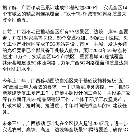
据了解，广西移动已累计建成5G基站超8000个，实现全区14
个市城区的精品网连续覆盖，“双十”标杆城市5G网络质量荣
登全国前五。
目前，广西移动已推动全区所有5A级景区、边境口岸5G全覆
盖，并在184家高等院校、50个交通枢纽、54家三甲医院、61
个工业产业园区完成了5G基站建设，市区、县城、发达乡镇
的光纤宽带已全部具备千兆接入能力。预计2020年5G站点将
超过1.1万个，实现全区14个市城区、重要县城5G连续覆盖，
其余县城建设5G体验网络，力争广西5G网络覆盖和质量达到
全国先进水平。
今年上半年，广西移动围绕自治区关于基础设施补短板“五
网”建设三年大会战的要求，一手抓新冠肺炎防控、一手抓5G
新基建等复工复产工作，统筹协调设计施工单位、主设备厂家
等各方面开展5G精品网建设工作，全体干部员工攻坚克难，
打破常规，抢时间、抢进度，半年时间完成全年的5G建设任
务。
未来三年，广西移动还计划在全区投入超过200亿元，进一步
实现农村、高铁、高速、边境等全场景5G网络覆盖，确保5G