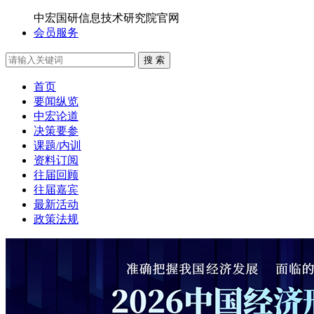
中宏国研信息技术研究院官网
会员服务
搜 索
首页
要闻纵览
中宏论道
决策要参
课题/内训
资料订阅
往届回顾
往届嘉宾
最新活动
政策法规