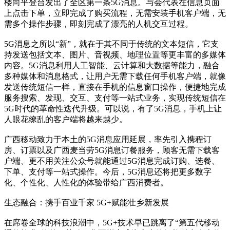
楼向平登台发出了全区第一条5G消息。与会代表在信息页面
上点击下单，立即完成了购买流程，无需安装手机客户端，无
需多个操作步骤，即刻完成了漂亮的人机交互过程。
5G消息之所以“新”，就在于其不同于传统的文本短信，它支
持发送包括文本、图片、音视频、地理位置等更丰富的多媒体
内容。5G消息利用人工智能、云计算和大数据等能力，融合
多种媒体和消息格式，让用户无需下载任何手机客户端，就像
发送传统短信一样，直接在手机的信息窗口操作，便捷地完成
服务搜索、发现、交互、支付等一站式业务，实现传统短信在
5G时代的革命性迭代升级。可以说，有了5G消息，手机上让
人眼花缭乱的客户端将越来越少。
广西移动致力于本土的5G消息应用延展，率先引入携程订
房、订票以及广西麦当劳5G消息订餐服务，顾客无需下载客
户端、更不用关注公众号就能通过5G消息完成订购、选餐、
下单、支付等一站式操作。今后，5G消息还将把更多数字
化、个性化、人性化的体验带给广西消费者。
生态融合：携手百业千家 5G+赋能壮乡新发展
在席卷全球的科技浪潮中，5G+技术早已跳离了“第五代移动