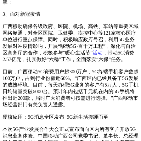
擎；
3、面对新冠疫情
广西移动确保各级政府、医院、机场、高铁、车站等重要区域
网络畅通，对全区医院、卫健委、疾控中心等121家核心医疗
单位进行重点保障。同时，积极响应政府号召，利用5G业务
发展对冲疫情影响，开展“移动5G·百千万工程”，深化与自治
区商务厅的合作，积极参与“暖心生活节”
活动
，带动5G消费
2.57亿元，扎实做好“六稳”工作，全面落实“六保”任务。
目前，广西移动5G资费用户超300万户，5G终端手机客户数超
100万户，占到行业份额近60%。“广西区内已经具备了5G发展
的成熟环境。目前，每天办理5G业务的客户有5万人，5G手机
日均销量突破6000台。预计年内包括千元机在内的5G手机将
推出近200款，届时广大消费者可按需进行选择。”广西移动市
场经营部门有关负责人透露。
硬核应用：5G消息全区发布 5G新生活接踵而至
本次5G产业发展合作大会正式宣布面向区内所有客户开放5G
消息业务体验。中国移动广西公司党委书记、董事长、总经理