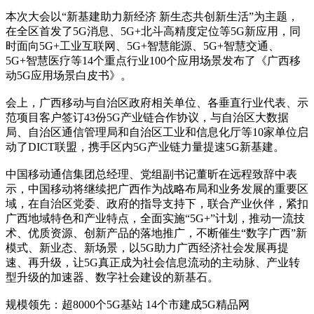
本次大会以“新基建助力新经济 新生态共创新生活”为主题，
在全区首发了5G消息、5G+北斗高精度定位等5G新应用，同
时面向5G+工业互联网、5G+智慧能源、5G+智慧交通、
5G+智慧医疗等14个重点行业100个应用场景发布了《广西移
动5G应用场景白皮书》。
会上，广西移动与自治区政府相关单位、各垂直行业代表、示
范项目客户签订43份5G产业链合作协议，与自治区大数据
局、自治区通信管理局和自治区工业和信息化厅等10家单位启
动了DICT联盟，携手区内5G产业链力量提速5G新基建。
中国移动通信集团总经理、党组副书记董昕在远程致辞中表
示，中国移动将继续把广西作为战略布局和业务发展的重要区
域，在自治区党委、政府的指导支持下，联合产业伙伴，紧扣
广西地域特色和产业特点，全面实施“5G+”计划，推动一流技
术、优质资源、创新产品的落地推广，不断催生“数字广西”新
模式、新业态、新场景，以5G助力广西经济社会发展再提
速、再升级，让5G真正成为社会信息流动的主动脉、产业转
型升级的加速器、数字社会建设的新基石。
规模领先：超8000个5G基站 14个市建成5G精品网