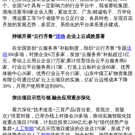
个。全国74个具有一定影响力的行业平台中，我省赛轮集团、
渤海活塞等8家企业入围，紧追北京、广东;精诚电子、万华化
学、博远重工等70个省级平台立足行业、各具特色，呈现百花
齐放的发展态势，多层次、系统化的平台体系逐步建成。
持续开展“云行齐鲁”
活动
企业上云成效显著
在全国首创“云服务券”补贴制度，组织“云行齐鲁”专题
活
动
300多场，对接企业6万多家，发放“云服务券”补贴超过1亿
元，带动上云用云企业17万家;累计培育综合云平台服务商6
家、行业云平台服务商117家，打造上云标杆企业80家、优秀
体验中心26家、优秀行业云平台15家。山东中煤工矿物资集团
有限公司通过亿矿云上云项目的实施，亿矿云运维成本下降
39%，月用户使用率达到88%。
突出项目示范引领 融合应用逐步深化
着力深化“技术改造+三首产品(首台套、首批次、首版
次)”供需对接，已举办线上对接会20多场，推动实施智能化技
改重点项目379项，计划总投资2200亿元;参与“现代优势产业
集群+
人工智能
”试点示范项目建设的企业达370家，形成了传
统优势产业与
人工智能
良性互动、融合创新、协同发展的产业