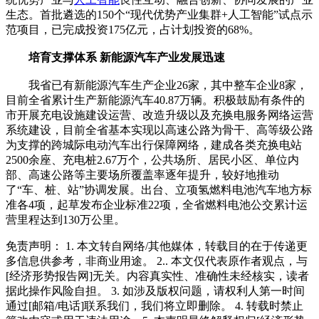
生态。首批遴选的150个“现代优势产业集群+人工智能”试点示
范项目，已完成投资175亿元，占计划投资的68%。
培育支撑体系 新能源汽车产业发展迅速
我省已有新能源汽车生产企业26家，其中整车企业8家，
目前全省累计生产新能源汽车40.87万辆。积极鼓励有条件的
市开展充电设施建设运营、改造升级以及充换电服务网络运营
系统建设，目前全省基本实现以高速公路为骨干、高等级公路
为支撑的跨城际电动汽车出行保障网络，建成各类充换电站
2500余座、充电桩2.67万个，公共场所、居民小区、单位内
部、高速公路等主要场所覆盖率逐年提升，较好地推动
了“车、桩、站”协调发展。出台、立项氢燃料电池汽车地方标
准各4项，起草发布企业标准22项，全省燃料电池公交累计运
营里程达到130万公里。
免责声明： 1. 本文转自网络/其他媒体，转载目的在于传递更
多信息供参考，非商业用途。 2.. 本文仅代表原作者观点，与
[经济形势报告网]无关。内容真实性、准确性未经核实，读者
据此操作风险自担。 3. 如涉及版权问题，请权利人第一时间
通过[邮箱/电话]联系我们，我们将立即删除。 4. 转载时禁止