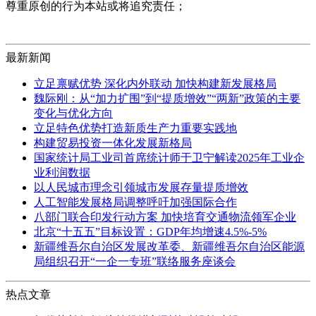
尊重原创的行为本站或将追究责任；
最新新闻
立足禀赋优势 深化内外联动 加快构建新发展格局
魏际刚：从“加力扩围”到“提质增效”“两新”政策的主要
变化与优化方向
立足特色优势打造新质生产力重要实践地
构建贸易投资一体化发展新格局
国家统计局工业司首席统计师于卫宁解读2025年工业企
业利润数据
以人民城市理念引领城市发展存量提质增效
人工智能发展格局调整呼吁加强国际合作
八部门联合印发行动方案 加快培育交通物流领军企业
北京“十五五”目标设置：GDP年均增速4.5%-5%
新疆维吾尔自治区发展改革委、新疆维吾尔自治区能源
局组织召开“一企一专班”联络服务座谈会
热点文章