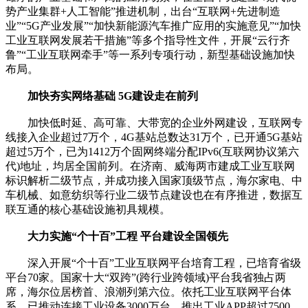
势产业集群+人工智能”推进机制，出台“互联网+先进制造
业”“5G产业发展”“加快新能源汽车推广应用的实施意见”“加快
工业互联网发展若干措施”等多个指导性文件，开展“云行齐
鲁”“工业互联网牵手”等一系列专项行动，新型基础设施加快
布局。
加快夯实网络基础 5G建设走在前列
加快低时延、高可靠、大带宽的企业外网建设，互联网专
线接入企业超过7万个，4G基站总数达31万个，已开通5G基站
超过5万个，已为1412万个固网终端分配IPv6(互联网协议第六
代)地址，均居全国前列。在济南、威海两市建成工业互联网
标识解析二级节点，并成功接入国家顶级节点，海尔家电、中
车机械、如意纺织等行业二级节点建设也在有序推进，数据互
联互通的核心基础设施初具规模。
大力实施“个十百”工程 平台建设全国领先
深入开展“个十百”工业互联网平台培育工程，已培育省级
平台70家。国家十大“双跨”(跨行业跨领域)平台我省独占两
席，海尔位居榜首、浪潮列第六位。依托工业互联网平台体
系，已推动连接工业设备3000万台、推出工业APP超过7500