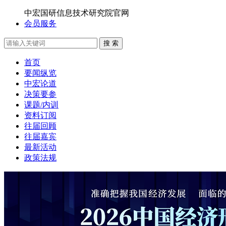
中宏国研信息技术研究院官网
会员服务
搜 索
首页
要闻纵览
中宏论道
决策要参
课题/内训
资料订阅
往届回顾
往届嘉宾
最新活动
政策法规