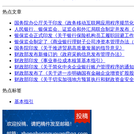
热点文章
国务院办公厅关于印发《政务移动互联网应用程序规范化
人民银行、银保监会、证监会和外汇局联合制定并发布《
银保监会正式印发《关于银行保险机构员工履职回避工作
银保监会制定了《商业银行理财子公司净资本管理办法（
国务院印发《关于推进贸易高质量发展的指导意见》
财政部发布新修订的《政府采购信息发布管理办法》
财政部印发《事业单位成本核算基本指引》
财政部印发《关于简化中央企业银行账户管理程序的通知
财政部发布了《关于进一步明确国有金融企业增资扩股股
财政部印发《关于切实加强地方预算执行和财政资金安全
热点标签
基本指引