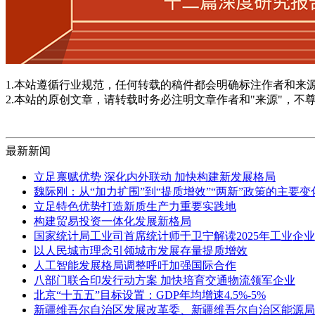
1.本站遵循行业规范，任何转载的稿件都会明确标注作者和来
2.本站的原创文章，请转载时务必注明文章作者和"来源"，不
最新新闻
立足禀赋优势 深化内外联动 加快构建新发展格局
魏际刚：从“加力扩围”到“提质增效”“两新”政策的主要
立足特色优势打造新质生产力重要实践地
构建贸易投资一体化发展新格局
国家统计局工业司首席统计师于卫宁解读2025年工业企
以人民城市理念引领城市发展存量提质增效
人工智能发展格局调整呼吁加强国际合作
八部门联合印发行动方案 加快培育交通物流领军企业
北京“十五五”目标设置：GDP年均增速4.5%-5%
新疆维吾尔自治区发展改革委、新疆维吾尔自治区能源局