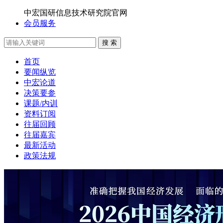
中宏国研信息技术研究院官网
会员服务
搜 索
首页
要闻纵览
中宏论道
决策要参
课题/内训
资料订阅
往届回顾
往届嘉宾
最新活动
政策法规