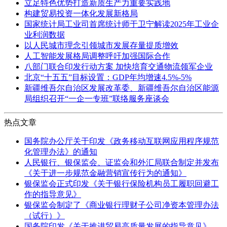
立足特色优势打造新质生产力重要实践地
构建贸易投资一体化发展新格局
国家统计局工业司首席统计师于卫宁解读2025年工业企
业利润数据
以人民城市理念引领城市发展存量提质增效
人工智能发展格局调整呼吁加强国际合作
八部门联合印发行动方案 加快培育交通物流领军企业
北京“十五五”目标设置：GDP年均增速4.5%-5%
新疆维吾尔自治区发展改革委、新疆维吾尔自治区能源
局组织召开“一企一专班”联络服务座谈会
热点文章
国务院办公厅关于印发《政务移动互联网应用程序规范
化管理办法》的通知
人民银行、银保监会、证监会和外汇局联合制定并发布
《关于进一步规范金融营销宣传行为的通知》
银保监会正式印发《关于银行保险机构员工履职回避工
作的指导意见》
银保监会制定了《商业银行理财子公司净资本管理办法
（试行）》
国务院印发《关于推进贸易高质量发展的指导意见》