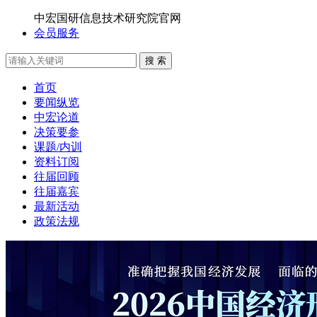
中宏国研信息技术研究院官网
会员服务
搜 索
首页
要闻纵览
中宏论道
决策要参
课题/内训
资料订阅
往届回顾
往届嘉宾
最新活动
政策法规