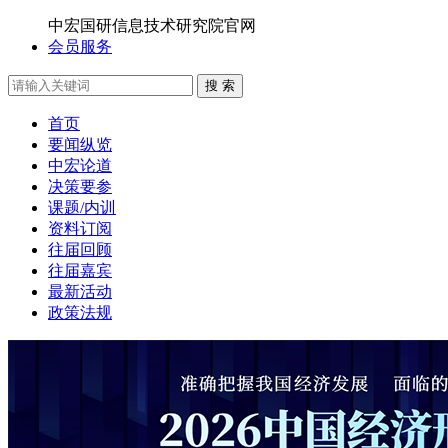
中宏国研信息技术研究院官网
会员服务
搜 索
首页
要闻纵览
中宏论道
决策要参
课题/内训
资料订阅
往届回顾
往届嘉宾
最新活动
政策法规