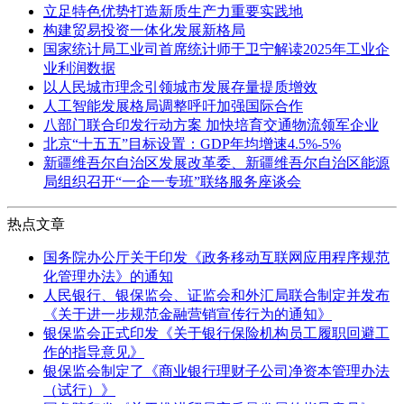
立足特色优势打造新质生产力重要实践地
构建贸易投资一体化发展新格局
国家统计局工业司首席统计师于卫宁解读2025年工业企
业利润数据
以人民城市理念引领城市发展存量提质增效
人工智能发展格局调整呼吁加强国际合作
八部门联合印发行动方案 加快培育交通物流领军企业
北京“十五五”目标设置：GDP年均增速4.5%-5%
新疆维吾尔自治区发展改革委、新疆维吾尔自治区能源
局组织召开“一企一专班”联络服务座谈会
热点文章
国务院办公厅关于印发《政务移动互联网应用程序规范
化管理办法》的通知
人民银行、银保监会、证监会和外汇局联合制定并发布
《关于进一步规范金融营销宣传行为的通知》
银保监会正式印发《关于银行保险机构员工履职回避工
作的指导意见》
银保监会制定了《商业银行理财子公司净资本管理办法
（试行）》