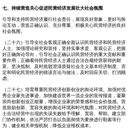
七、持续营造关心促进民营经济发展壮大社会氛围
引导和支持民营经济履行社会责任，展现良好形象，更好与舆
论互动，营造正确认识、充分尊重、积极关心民营经济的良好
社会氛围。
（二十六）引导全社会客观正确全面认识民营经济和民营经济
人士。加强理论研究和宣传，坚持实事求是、客观公正，把握
好正确舆论导向，引导社会正确认识民营经济的重大贡献和重
要作用，正确看待民营经济人士通过合法合规经营获得的财
富。坚决抵制、及时批驳澄清质疑社会主义基本经济制度、否
定和弱化民营经济的错误言论与做法，及时回应关切、打消顾
虑。
（二十七）培育尊重民营经济创新创业的舆论环境。加强对优
秀企业家先进事迹、加快建设世界一流企业的宣传报道，凝聚
崇尚创新创业正能量，增强企业家的荣誉感和社会价值感。营
造鼓励创新、宽容失败的舆论环境和时代氛围，对民营经济人
士合法经营中出现的失误失败给予理解、宽容、帮助。建立部
门协作机制，依法严厉打击以负面舆情为要挟进行勒索等行
为，健全相关举报机制，降低企业维权成本。