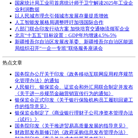
国家统计局工业司首席统计师于卫宁解读2025年工业企
业利润数据
以人民城市理念引领城市发展存量提质增效
人工智能发展格局调整呼吁加强国际合作
八部门联合印发行动方案 加快培育交通物流领军企业
北京“十五五”目标设置：GDP年均增速4.5%-5%
新疆维吾尔自治区发展改革委、新疆维吾尔自治区能源
局组织召开“一企一专班”联络服务座谈会
热点文章
国务院办公厅关于印发《政务移动互联网应用程序规范
化管理办法》的通知
人民银行、银保监会、证监会和外汇局联合制定并发布
《关于进一步规范金融营销宣传行为的通知》
银保监会正式印发《关于银行保险机构员工履职回避工
作的指导意见》
银保监会制定了《商业银行理财子公司净资本管理办法
（试行）》
国务院印发《关于推进贸易高质量发展的指导意见》
财政部发布新修订的《政府采购信息发布管理办法》