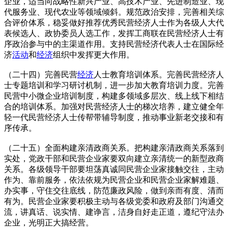
企业，适当向战略性新兴产业、高技术产业、先进制造业、现
代服务业、现代农业等领域倾斜。规范政治安排，完善相关综
合评价体系，稳妥做好推荐优秀民营经济人士作为各级人大代
表候选人、政协委员人选工作，发挥工商联在民营经济人士有
序政治参与中的主渠道作用。支持民营经济代表人士在国际经
济
活动
和
经济
组织中发挥更大作用。
（二十四）完善民营
经济
人士教育培训体系。完善民营经济人
士专题培训和学习研讨机制，进一步加大教育培训力度。完善
民营中小微企业培训制度，构建多领域多层次、线上线下相结
合的培训体系。加强对民营经济人士的梯次培养，建立健全年
轻一代民营经济人士传帮带辅导制度，推动事业新老交接和有
序传承。
（二十五）全面构建亲清政商关系。把构建亲清政商关系落到
实处，党政干部和民营企业家要双向建立亲清统一的新型政商
关系。各级领导干部要坦荡真诚同民营企业家接触交往，主动
作为、靠前服务，依法依规为民营企业和民营企业家解难题、
办实事，守住交往底线，防范廉政风险，做到亲而有度、清而
有为。民营企业家要积极主动与各级党委和政府及部门沟通交
流，讲真话、说实情、建诤言，洁身自好走正道，遵纪守法办
企业，光明正大搞经营。