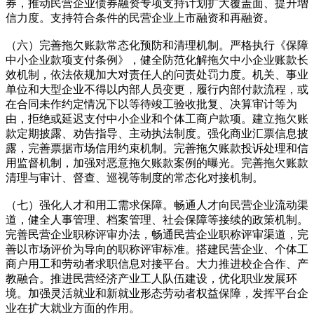
券，推动民营企业债券融资专项支持计划扩大覆盖面、提升增
信力度。支持符合条件的民营企业上市融资和再融资。
（六）完善拖欠账款常态化预防和清理机制。严格执行《保障
中小企业款项支付条例》，健全防范化解拖欠中小企业账款长
效机制，依法依规加大对责任人的问责处罚力度。机关、事业
单位和大型企业不得以内部人员变更，履行内部付款流程，或
在合同未作约定情况下以等待竣工验收批复、决算审计等为
由，拒绝或延迟支付中小企业和个体工商户款项。建立拖欠账
款定期披露、劝告指导、主动执法制度。强化商业汇票信息披
露，完善票据市场信用约束机制。完善拖欠账款投诉处理和信
用监督机制，加强对恶意拖欠账款案例的曝光。完善拖欠账款
清理与审计、督查、巡视等制度的常态化对接机制。
（七）强化人才和用工需求保障。畅通人才向民营企业流动渠
道，健全人事管理、档案管理、社会保障等接续的政策机制。
完善民营企业职称评审办法，畅通民营企业职称评审渠道，完
善以市场评价为导向的职称评审标准。搭建民营企业、个体工
商户用工和劳动者求职信息对接平台。大力推进校企合作、产
教融合。推进民营经济产业工人队伍建设，优化职业发展环
境。加强灵活就业和新就业形态劳动者权益保障，发挥平台企
业在扩大就业方面的作用。