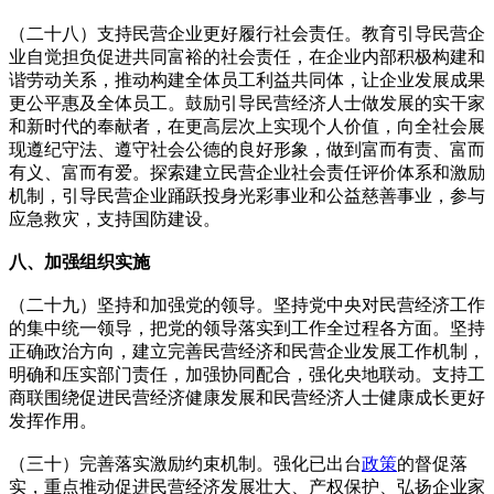
（二十八）支持民营企业更好履行社会责任。教育引导民营企
业自觉担负促进共同富裕的社会责任，在企业内部积极构建和
谐劳动关系，推动构建全体员工利益共同体，让企业发展成果
更公平惠及全体员工。鼓励引导民营经济人士做发展的实干家
和新时代的奉献者，在更高层次上实现个人价值，向全社会展
现遵纪守法、遵守社会公德的良好形象，做到富而有责、富而
有义、富而有爱。探索建立民营企业社会责任评价体系和激励
机制，引导民营企业踊跃投身光彩事业和公益慈善事业，参与
应急救灾，支持国防建设。
八、加强组织实施
（二十九）坚持和加强党的领导。坚持党中央对民营经济工作
的集中统一领导，把党的领导落实到工作全过程各方面。坚持
正确政治方向，建立完善民营经济和民营企业发展工作机制，
明确和压实部门责任，加强协同配合，强化央地联动。支持工
商联围绕促进民营经济健康发展和民营经济人士健康成长更好
发挥作用。
（三十）完善落实激励约束机制。强化已出台
政策
的督促落
实，重点推动促进民营经济发展壮大、产权保护、弘扬企业家