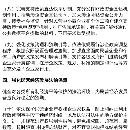
（八）完善支持政策直达快享机制。充分发挥财政资金直达机
制作用，推动涉企资金直达快享。加大涉企补贴资金公开力
度，接受社会监督。针对民营中小微企业和个体工商户建立支
持政策“免申即享”机制，推广告知承诺制，有关部门能够通过
公共数据平台提取的材料，不再要求重复提供。
（九）强化政策沟通和预期引导。依法依规履行涉企政策调整
程序，根据实际设置合理过渡期。加强直接面向民营企业和个
体工商户的政策发布和解读引导。支持各级政府部门邀请优秀
企业家开展咨询，在涉企政策、规划、标准的制定和评估等方
面充分发挥企业家作用。
四、强化民营经济发展法治保障
健全对各类所有制经济平等保护的法治环境，为民营经济发展
营造良好稳定的预期。
（十）依法保护民营企业产权和企业家权益。防止和纠正利用
行政或刑事手段干预经济纠纷，以及执法司法中的地方保护主
义。进一步规范涉产权强制性措施，避免超权限、超范围、超
数额、超时限查封扣押冻结财产。对不宜查封扣押冻结的经营