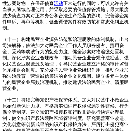
性涉案财物，在保证侦查
活动
正常进行的同时，可以允许有关
当事人继续合理使用，并采取必要的保值保管措施，最大限度
减少侦查办案对正常办公和合法生产经营的影响。完善涉企案
件申诉、再审等机制，健全冤错案件有效防范和常态化纠正机
制。
（十一）构建民营企业源头防范和治理腐败的体制机制。出台
司法解释，依法加大对民营企业工作人员职务侵占、挪用资
金、受贿等腐败行为的惩处力度。健全涉案财物追缴处置机
制。深化涉案企业合规改革，推动民营企业合规守法经营。强
化民营企业腐败源头治理，引导民营企业建立严格的审计监督
体系和财会制度。充分发挥民营企业党组织作用，推动企业加
强法治教育，营造诚信廉洁的企业文化氛围。建立多元主体参
与的民营企业腐败治理机制。推动建设法治民营企业、清廉民
营企业。
（十二）持续完善知识产权保护体系。加大对民营中小微企业
原始创新保护力度。严格落实知识产权侵权惩罚性赔偿、行为
保全等制度。建立知识产权侵权和行政非诉执行快速处理机
制，健全知识产权法院跨区域管辖制度。研究完善商业改进、
文化创意等创新成果的知识产权保护办法，严厉打击侵犯商业
秘密、仿冒混淆等不正当竞争行为和恶意抢注商标等违法行