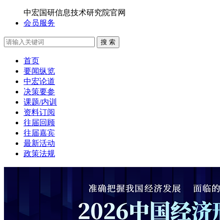
中宏国研信息技术研究院官网
会员服务
搜 索
首页
要闻纵览
中宏论道
决策要参
课题/内训
资料订阅
往届回顾
往届嘉宾
最新活动
政策法规