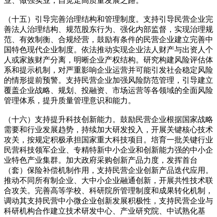
业、做强实业，自觉走高质量发展之路。
（十五）引导完善治理结构和管理制度。支持引导民营企业完
善法人治理结构、规范股东行为、强化内部监督，实现治理规
范、有效制衡、合规经营，鼓励有条件的民营企业建立完善中
国特色现代企业制度。依法推动实现企业法人财产与出资人个
人或家族财产分离，明晰企业产权结构。研究构建风险评估体
系和提示机制，对严重影响企业运营并可能引发社会稳定风险
的情形提前预警。支持民营企业加强风险防范管理，引导建立
覆盖企业战略、规划、投融资、市场运营等各领域的全面风险
管理体系，提升质量管理意识和能力。
（十六）支持提升科技创新能力。鼓励民营企业根据国家战略
需要和行业发展趋势，持续加大研发投入，开展关键核心技术
攻关，按规定积极承担国家重大科技项目。培育一批关键行业
民营科技领军企业、专精特新中小企业和创新能力强的中小企
业特色产业集群。加大政府采购创新产品力度，发挥首台
（套）保险补偿机制作用，支持民营企业创新产品迭代应用。
推动不同所有制企业、大中小企业融通创新，开展共性技术联
合攻关。完善高等学校、科研院所管理制度和成果转化机制，
调动其支持民营中小微企业创新发展积极性，支持民营企业与
科研机构合作建立技术研发中心、产业研究院、中试熟化基