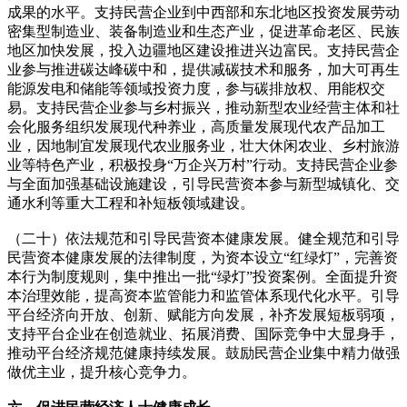
成果的水平。支持民营企业到中西部和东北地区投资发展劳动
密集型制造业、装备制造业和生态产业，促进革命老区、民族
地区加快发展，投入边疆地区建设推进兴边富民。支持民营企
业参与推进碳达峰碳中和，提供减碳技术和服务，加大可再生
能源发电和储能等领域投资力度，参与碳排放权、用能权交
易。支持民营企业参与乡村振兴，推动新型农业经营主体和社
会化服务组织发展现代种养业，高质量发展现代农产品加工
业，因地制宜发展现代农业服务业，壮大休闲农业、乡村旅游
业等特色产业，积极投身“万企兴万村”行动。支持民营企业参
与全面加强基础设施建设，引导民营资本参与新型城镇化、交
通水利等重大工程和补短板领域建设。
（二十）依法规范和引导民营资本健康发展。健全规范和引导
民营资本健康发展的法律制度，为资本设立“红绿灯”，完善资
本行为制度规则，集中推出一批“绿灯”投资案例。全面提升资
本治理效能，提高资本监管能力和监管体系现代化水平。引导
平台经济向开放、创新、赋能方向发展，补齐发展短板弱项，
支持平台企业在创造就业、拓展消费、国际竞争中大显身手，
推动平台经济规范健康持续发展。鼓励民营企业集中精力做强
做优主业，提升核心竞争力。