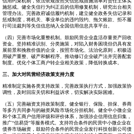
信用约束机制，依法依规按照失信惩戒措施清单对责任主体实
施惩戒。健全失信行为纠正后的信用修复机制，研究出台相关
管理办法。完善政府诚信履约机制，建立健全政务失信记录和
惩戒制度，将机关、事业单位的违约毁约、拖欠账款、拒不履
行司法裁判等失信信息纳入全国信用信息共享平台。
（四）完善市场化重整机制。鼓励民营企业盘活存量资产回收
资金。坚持精准识别、分类施策，对陷入财务困境但仍具有发
展前景和挽救价值的企业，按照市场化、法治化原则，积极适
用破产重整、破产和解程序。推动修订企业破产法并完善配套
制度。优化个体工商户转企业相关政策，降低转换成本。
三、加大对民营经济政策支持力度
精准制定实施各类支持政策，完善政策执行方式，加强政策协
调性，及时回应关切和利益诉求，切实解决实际困难。
（五）完善融资支持政策制度。健全银行、保险、担保、券商
等多方共同参与的融资风险市场化分担机制。健全中小微企业
和个体工商户信用评级和评价体系，加强涉企信用信息归集，
推广“信易贷”等服务模式。支持符合条件的民营中小微企业在
债券市场融资，鼓励符合条件的民营企业发行科技创新公司债