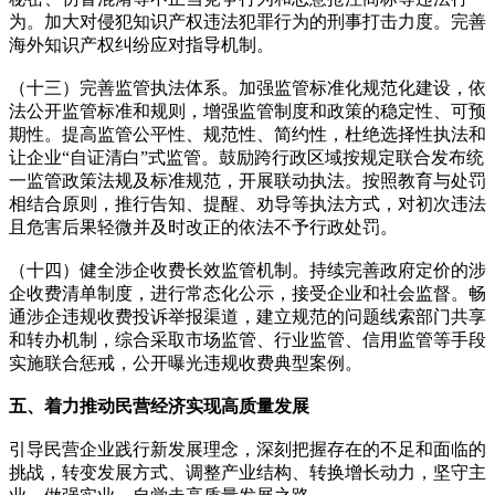
为。加大对侵犯知识产权违法犯罪行为的刑事打击力度。完善
海外知识产权纠纷应对指导机制。
（十三）完善监管执法体系。加强监管标准化规范化建设，依
法公开监管标准和规则，增强监管制度和政策的稳定性、可预
期性。提高监管公平性、规范性、简约性，杜绝选择性执法和
让企业“自证清白”式监管。鼓励跨行政区域按规定联合发布统
一监管政策法规及标准规范，开展联动执法。按照教育与处罚
相结合原则，推行告知、提醒、劝导等执法方式，对初次违法
且危害后果轻微并及时改正的依法不予行政处罚。
（十四）健全涉企收费长效监管机制。持续完善政府定价的涉
企收费清单制度，进行常态化公示，接受企业和社会监督。畅
通涉企违规收费投诉举报渠道，建立规范的问题线索部门共享
和转办机制，综合采取市场监管、行业监管、信用监管等手段
实施联合惩戒，公开曝光违规收费典型案例。
五、着力推动民营经济实现高质量发展
引导民营企业践行新发展理念，深刻把握存在的不足和面临的
挑战，转变发展方式、调整产业结构、转换增长动力，坚守主