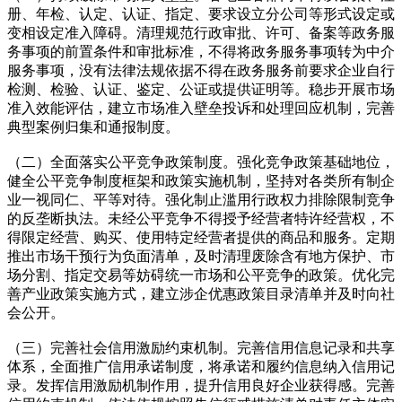
册、年检、认定、认证、指定、要求设立分公司等形式设定或
变相设定准入障碍。清理规范行政审批、许可、备案等政务服
务事项的前置条件和审批标准，不得将政务服务事项转为中介
服务事项，没有法律法规依据不得在政务服务前要求企业自行
检测、检验、认证、鉴定、公证或提供证明等。稳步开展市场
准入效能评估，建立市场准入壁垒投诉和处理回应机制，完善
典型案例归集和通报制度。
（二）全面落实公平竞争政策制度。强化竞争政策基础地位，
健全公平竞争制度框架和政策实施机制，坚持对各类所有制企
业一视同仁、平等对待。强化制止滥用行政权力排除限制竞争
的反垄断执法。未经公平竞争不得授予经营者特许经营权，不
得限定经营、购买、使用特定经营者提供的商品和服务。定期
推出市场干预行为负面清单，及时清理废除含有地方保护、市
场分割、指定交易等妨碍统一市场和公平竞争的政策。优化完
善产业政策实施方式，建立涉企优惠政策目录清单并及时向社
会公开。
（三）完善社会信用激励约束机制。完善信用信息记录和共享
体系，全面推广信用承诺制度，将承诺和履约信息纳入信用记
录。发挥信用激励机制作用，提升信用良好企业获得感。完善