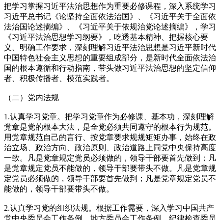
把学习掌握习近平法治思想作为重要必修课程，深入系统学习
习近平总书记《论坚持全面依法治国》、《习近平关于全面依
法治国论述摘编》、《习近平关于依规治党论述摘编》，学习
《习近平法治思想学习纲要》，吃透基本精神、把握核心要
义、明确工作要求，深刻理解习近平法治思想是习近平新时代
中国特色社会主义思想的重要组成部分，是新时代全面依法治
国的根本遵循和行动指南，带头做习近平法治思想的坚定信仰
者、积极传播者、模范实践者。
（二）党内法规
1.认真学习党章。把学习党章作为必修课、基本功，深刻理解
党章是党的根本大法，是全党必须共同遵守的根本行为规范。
用党章规范自己的言行、按党章要求规规矩矩办事，始终在政
治立场、政治方向、政治原则、政治道路上同党中央保持高度
一致。凡是党章规定党员必须做的，领导干部要首先做到；凡
是党章规定党员不能做的，领导干部要带头不做。凡是党章规
定党员必须做的，领导干部要首先做到；凡是党章规定党员不
能做的，领导干部要带头不做。
2.认真学习党的组织法规。根据工作需要，深入学习中国共产
党中央委员会工作条例、地方委员会工作条例、纪律检查委员