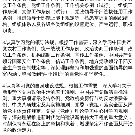
会工作条例、党组工作条例、工作机关条例（试行）、组织工
作条例、支部工作条例（试行）、党政领导干部选拔任用工作
条例、推进领导干部能上能下规定等，熟悉掌握党的组织结
构、组织体系以及各级各类组织的设置定位、产生运行、职权
职责。
3.认真学习党的领导法规。根据工作需要，深入学习中国共产
党农村工作条例、统一战线工作条例、政治协商工作条例、政
法工作条例、机构编制工作条例、宣传工作条例、中国共产党
领导国家安全工作条例、信访工作条例、地方党政领导干部安
全生产责任制规定等，深刻理解坚持和加强党的全面领导的丰
富内涵，增强做到“两个维护”的自觉性和坚定性。
4.认真学习党的自身建设法规。根据工作需要，深入学习关于
新形势下党内政治生活的若干准则、中国共产党廉洁自律准
则、重大事项请示报告条例、党政机关厉行节约反对浪费条
例、中央八项规定及其实施细则、党委（党组）落实全面从严
治党主体责任规定、党委（党组）理论学习中心组学习规则
等，深刻理解推进新时代党的建设新的伟大工程的重大意义，
时刻保持永远在路上的坚韧和执着，增强坚定不移全面从严治
党的政治定力。