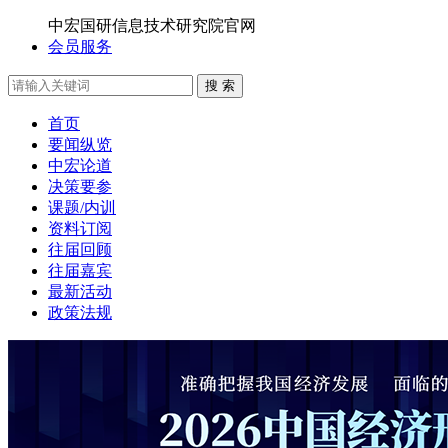
中宏国研信息技术研究院官网
会员服务
搜 索
首页
要闻纵览
中宏论道
决策要参
课题/内训
资料订阅
往届回顾
往届嘉宾
最新活动
政策法规