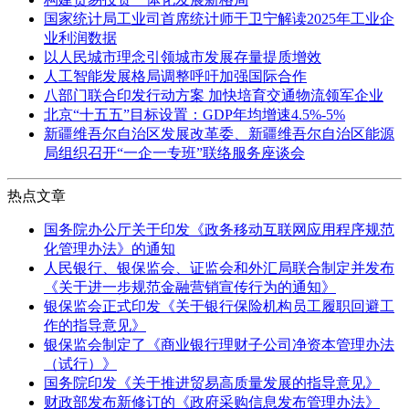
国家统计局工业司首席统计师于卫宁解读2025年工业企
业利润数据
以人民城市理念引领城市发展存量提质增效
人工智能发展格局调整呼吁加强国际合作
八部门联合印发行动方案 加快培育交通物流领军企业
北京“十五五”目标设置：GDP年均增速4.5%-5%
新疆维吾尔自治区发展改革委、新疆维吾尔自治区能源
局组织召开“一企一专班”联络服务座谈会
热点文章
国务院办公厅关于印发《政务移动互联网应用程序规范
化管理办法》的通知
人民银行、银保监会、证监会和外汇局联合制定并发布
《关于进一步规范金融营销宣传行为的通知》
银保监会正式印发《关于银行保险机构员工履职回避工
作的指导意见》
银保监会制定了《商业银行理财子公司净资本管理办法
（试行）》
国务院印发《关于推进贸易高质量发展的指导意见》
财政部发布新修订的《政府采购信息发布管理办法》