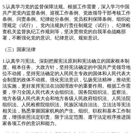
5.认真学习党的监督保障法规。根据工作需要，深入学习中国
共产党党内监督条例、巡视工作条例、党政领导干部考核工作
条例、问责条例、纪律处分条例、党员权利保障条例、组织处
理规定（试行）、党内法规执行责任制规定（试行）、纪律检
查机关监督执纪工作规则等，坚决贯彻党的自我革命战略部
署，不断强化党的意识、纪律意识、规矩意识。
（三）国家法律
1.认真学习宪法。深刻把握宪法原则和宪法确立的国家根本制
度、根本任务、大政方针，坚持宪法确定的中国共产党领导地
位不动摇，坚持宪法确定的人民民主专政的国体和人民代表大
会制度的政体不动摇。强化宪法意识，弘扬宪法精神，推动宪
法实施，更好发挥宪法在治国理政中的重要作用。根据工作需
要，学习全国人民代表大会组织法、国务院组织法、监察法、
地方各级人民代表大会和地方各级人民政府组织法、人民法院
组织法、人民检察院组织法、民族区域自治法、立法法等宪法
相关法，熟悉掌握国家机构的产生、组织、职权和基本工作制
度，增强依照法定职责、限于法定范围、遵守法定程序推进国
家各项工作的意识和能力。