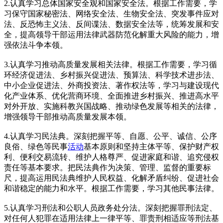
2.认真学习总体国家安全观和国家安全法。根据工作需要，学
习保守国家秘密法、网络安全法、生物安全法、突发事件应对
法、反恐怖主义法、反间谍法、数据安全法等，统筹发展和安
全，提高领导干部运用法律武器防范化解重大风险的能力，增
强依法斗争本领。
3.认真学习推动高质量发展相关法律。根据工作需要，学习循
环经济促进法、乡村振兴促进法、预算法、科学技术进步法、
中小企业促进法、外商投资法、著作权法等，学习与建设现代
化产业体系、优化营商环境、全面推进乡村振兴、推进高水平
对外开放、实施科教兴国战略、推动绿色发展等相关的法律，
增强领导干部推动高质量发展本领。
4.认真学习民法典。深刻把握平等、自愿、公平、诚信、公序
良俗、绿色等民事
活动
基本原则和坚持主体平等、保护财产权
利、便利交易流转、维护人格尊严、促进家庭和谐、追究侵权
责任等基本要求。把民法典作为决策、管理、监督的重要标
尺，提高运用民法典维护人民权益、化解矛盾纠纷、促进社会
和谐稳定的能力和水平。根据工作需要，学习其他民事法律。
5.认真学习刑法和公职人员政务处分法。深刻把握罪刑法定、
对任何人犯罪在适用法律上一律平等、罪责刑相适应等刑法基