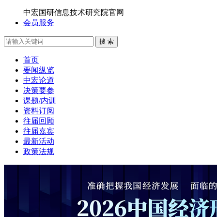
中宏国研信息技术研究院官网
会员服务
搜 索
首页
要闻纵览
中宏论道
决策要参
课题/内训
资料订阅
往届回顾
往届嘉宾
最新活动
政策法规