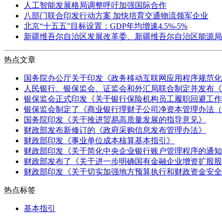
人工智能发展格局调整呼吁加强国际合作
八部门联合印发行动方案 加快培育交通物流领军企业
北京“十五五”目标设置：GDP年均增速4.5%-5%
新疆维吾尔自治区发展改革委、新疆维吾尔自治区能源局
热点文章
国务院办公厅关于印发《政务移动互联网应用程序规范化
人民银行、银保监会、证监会和外汇局联合制定并发布《
银保监会正式印发《关于银行保险机构员工履职回避工作
银保监会制定了《商业银行理财子公司净资本管理办法（
国务院印发《关于推进贸易高质量发展的指导意见》
财政部发布新修订的《政府采购信息发布管理办法》
财政部印发《事业单位成本核算基本指引》
财政部印发《关于简化中央企业银行账户管理程序的通知
财政部发布了《关于进一步明确国有金融企业增资扩股股
财政部印发《关于切实加强地方预算执行和财政资金安全
热点标签
基本指引