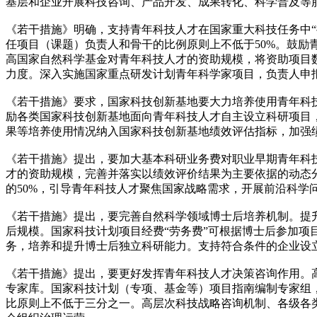
基层和企业开展科技咨询、产品开发、成果转化、科学普及等
《若干措施》明确，支持青年科技人才在国家重大科技任务中“
任项目（课题）负责人和骨干的比例原则上不低于50%。鼓
高国家自然科学基金对青年科技人才的资助规模，将资助项目
力度。深入实施国家重点研发计划青年科学家项目，负责人申
《若干措施》要求，国家科技创新基地要大力培养使用青年科
励各类国家科技创新基地面向青年科技人才自主设立科研项目，
果等培养使用情况纳入国家科技创新基地绩效评估指标，加强
《若干措施》提出，要加大基本科研业务费对职业早期青年科
才的资助规模，完善并落实以绩效评价结果为主要依据的动态
的50%，引导青年科技人才聚焦国家战略需求，开展前沿科
《若干措施》提出，要完善自然科学领域博士后培养机制。提
后规模。国家科技计划项目经费“劳务费”可根据博士后参加
务，培养和提升博士后独立科研能力。支持符合条件的企业设
《若干措施》提出，要更好发挥青年科技人才决策咨询作用。
专家库。国家科技计划（专项、基金等）项目指南编制专家组
比原则上不低于三分之一。高层次科技战略咨询机制、各级各