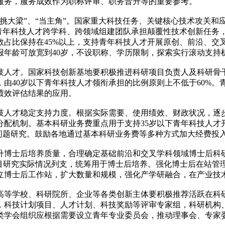
服务，服务成效作为职称评审、职务晋升等的重要参考。
挑大梁”、“当主角”。国家重大科技任务、关键核心技术攻关和
励青年科技人才跨学科、跨领域组建团队承担颠覆性技术创新任务
数占比保持在45%以上，支持青年科技人才开展原创、前沿、交
报年龄可放宽到40岁，不设职称、学历限制，探索实行滚动支持
技人才。国家科技创新基地要积极推进科研项目负责人及科研骨
由40岁以下青年科技人才领衔承担的比例原则上不低于60%
绩效评估结果的应用。
技人才稳定支持力度。根据实际需要、使用绩效、财政状况，逐
分配机制。基本科研业务费重点用于支持35岁以下青年科技人才
学问题研究。鼓励各地通过基本科研业务费等多种方式加大经费投
升博士后培养质量，合理确定基础前沿和交叉学科领域博士后科
项目研究实际情况列支，统筹用于博士后培养。强化博士后在站管
立博士后工作站，扩大数量和规模，强化产学研融合，在产业技
高等学校、科研院所、企业等各类创新主体要积极推荐活跃在科
，科技计划项目、人才计划、科技奖励等评审专家组，科研机构、
类学会组织应根据需要设立青年专业委员会，推动理事会、专家