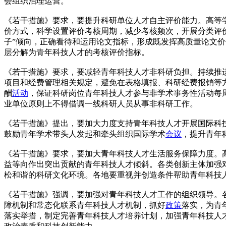
会组织治理运营。
《若干措施》要求，要提升科研单位人才自主评价能力。高等
价方式，科学设置评价考核周期，减少考核频次，开展分类评价
子”倾向，正确看待和运用论文指标，形成既发挥高质量论文
层分解为青年科技人才的考核评价指标。
《若干措施》要求，要减轻青年科技人才非科研负担。持续推
项目和经费管理相关规定，避免在表格填报、科研经费报销等
酬
活动
，保证科研岗位青年科技人才参与非学术事务性活动每周
业单位原则上不得借调一线科研人员从事非科研工作。
《若干措施》提出，要加大力度支持青年科技人才开展国际科
鼓励青年学术带头人发起和牵头组织国际学术
会议
，提升青年
《若干措施》要求，要加大青年科技人才生活服务保障力度。
益等向作出突出贡献的青年科技人才倾斜。各类创新主体加强
松和谐的科研文化环境。各地要重视并创造条件帮助青年科技
《若干措施》强调，要加强对青年科技人才工作的组织领导。
障机制和常态化联系青年科技人才机制，抓好
政策
落实，为青
落实举措，制定完善青年科技人才培养计划，加强青年科技人