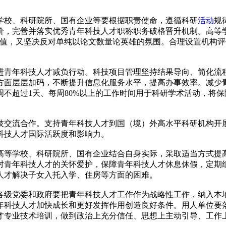
学校、科研院所、国有企业等要根据职责使命，遵循科研
活动
规
，完善并落实优秀青年科技人才职称职务破格晋升机制。高等学
价值，又坚决反对单纯以论文数量论英雄的氛围。合理设置机构
进青年科技人才减负行动。科技项目管理坚持结果导向、简化流
方面层层加码，不断提升信息化服务水平，提高办事效率。减少
不超过1天、每周80%以上的工作时间用于科研学术活动，将
技交流合作。支持青年科技人才到国（境）外高水平科研机构开
科技人才国际活跃度和影响力。
高等学校、科研院所、国有企业结合自身实际，采取适当方式提
对青年科技人才的关怀爱护，保障青年科技人才休息休假，定期
人才解决子女入托入学、住房等方面的困难。
各级党委和政府要把青年科技人才工作作为战略性工作，纳入本
年科技人才加快成长和更好发挥作用创造良好条件。用人单位要
才专业技术培训，做到政治上充分信任、思想上主动引导、工作