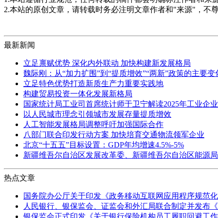
2.本站的原创文章，请转载时务必注明文章作者和"来源"，不
最新新闻
立足禀赋优势 深化内外联动 加快构建新发展格局
魏际刚：从“加力扩围”到“提质增效”“两新”政策的主要
立足特色优势打造新质生产力重要实践地
构建贸易投资一体化发展新格局
国家统计局工业司首席统计师于卫宁解读2025年工业企
以人民城市理念引领城市发展存量提质增效
人工智能发展格局调整呼吁加强国际合作
八部门联合印发行动方案 加快培育交通物流领军企业
北京“十五五”目标设置：GDP年均增速4.5%-5%
新疆维吾尔自治区发展改革委、新疆维吾尔自治区能源局
热点文章
国务院办公厅关于印发《政务移动互联网应用程序规范化
人民银行、银保监会、证监会和外汇局联合制定并发布《
银保监会正式印发《关于银行保险机构员工履职回避工作