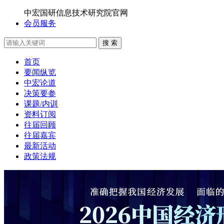
中宏国研信息技术研究院官网
会员服务
搜 索
首页
要闻纵览
中宏论道
决策要参
课题/内训
资料订阅
往届回顾
往届嘉宾
最新活动
政策法规