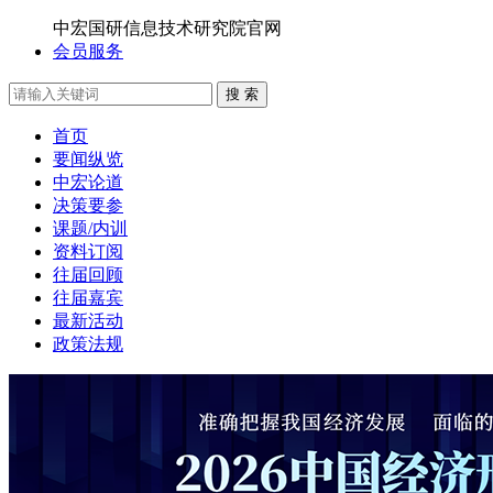
中宏国研信息技术研究院官网
会员服务
搜 索
首页
要闻纵览
中宏论道
决策要参
课题/内训
资料订阅
往届回顾
往届嘉宾
最新活动
政策法规