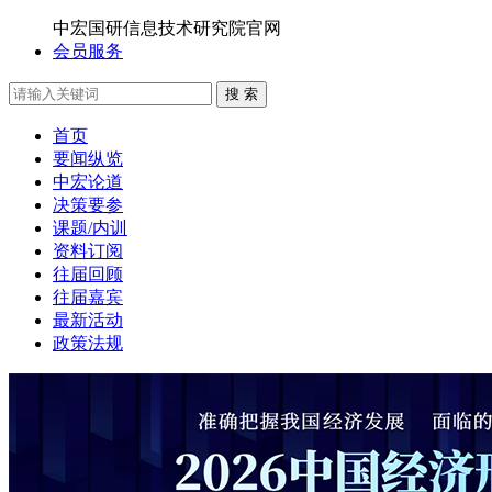
中宏国研信息技术研究院官网
会员服务
搜 索
首页
要闻纵览
中宏论道
决策要参
课题/内训
资料订阅
往届回顾
往届嘉宾
最新活动
政策法规