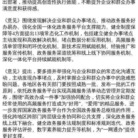
出部署，推动提高创造性执行效能，不断提升企业和群众办事
满意度和获得感。
《意见》围绕发现解决企业和群众办事堵点、推动政务服务好
办易办、强化全国一体化政务服务平台支撑能力、健全制度保
障等4方面提出13项常态化工作机制，包括建立健全办事堵点
主动发现和高效解决机制、堵点数据分析应用机制、高频服务
清单管理和闭环优化机制、新技术应用赋能机制、经验推广和
服务宣传机制、政务服务渠道统筹和线上线下协同服务机制、
深化一体化平台持续赋能机制等。
《意见》提出，要多措并举强化与企业和群众的常态化沟通互
动，主动发现办事堵点，及时掌握企业和群众办事中的急难愁
盼问题。各地区各有关部门要按照成熟一批、发布一批的工作
原则，依托政务服务平台实现高频服务清单动态管理并定期发
布，围绕“高效办成一件事”加强协同配合，切实将企业和群众
经常使用的高频服务打造成为“好用”、“爱用”的精品服务。进
一步发挥国家政务服务平台作为全国政务服务总枢纽的作用，
强化跨地区跨部门跨层级业务协同和公共支撑，深化政务服务
线上线下融合。健全政务服务法规制度和标准规则迭代、政务
服务评估评价、数字素养能力提升等机制，为“一网通办”提供
更好支撑。