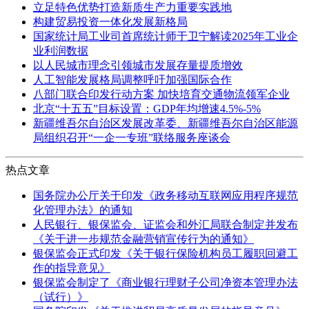
立足特色优势打造新质生产力重要实践地
构建贸易投资一体化发展新格局
国家统计局工业司首席统计师于卫宁解读2025年工业企
业利润数据
以人民城市理念引领城市发展存量提质增效
人工智能发展格局调整呼吁加强国际合作
八部门联合印发行动方案 加快培育交通物流领军企业
北京“十五五”目标设置：GDP年均增速4.5%-5%
新疆维吾尔自治区发展改革委、新疆维吾尔自治区能源
局组织召开“一企一专班”联络服务座谈会
热点文章
国务院办公厅关于印发《政务移动互联网应用程序规范
化管理办法》的通知
人民银行、银保监会、证监会和外汇局联合制定并发布
《关于进一步规范金融营销宣传行为的通知》
银保监会正式印发《关于银行保险机构员工履职回避工
作的指导意见》
银保监会制定了《商业银行理财子公司净资本管理办法
（试行）》