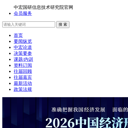
中宏国研信息技术研究院官网
会员服务
搜 索
首页
要闻纵览
中宏论道
决策要参
课题/内训
资料订阅
往届回顾
往届嘉宾
最新活动
政策法规