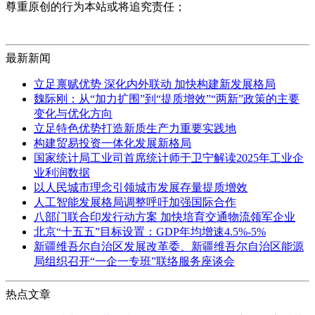
尊重原创的行为本站或将追究责任；
最新新闻
立足禀赋优势 深化内外联动 加快构建新发展格局
魏际刚：从“加力扩围”到“提质增效”“两新”政策的主要
变化与优化方向
立足特色优势打造新质生产力重要实践地
构建贸易投资一体化发展新格局
国家统计局工业司首席统计师于卫宁解读2025年工业企
业利润数据
以人民城市理念引领城市发展存量提质增效
人工智能发展格局调整呼吁加强国际合作
八部门联合印发行动方案 加快培育交通物流领军企业
北京“十五五”目标设置：GDP年均增速4.5%-5%
新疆维吾尔自治区发展改革委、新疆维吾尔自治区能源
局组织召开“一企一专班”联络服务座谈会
热点文章