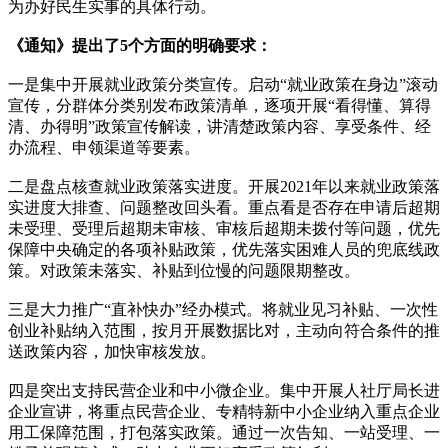
为办好民生实事的具体行动。
《通知》提出了5个方面的明确要求：
一是集中开展就业政策分类宣传。启动“就业政策在身边”滚动
宣传，分群体分类别发布政策清单，逐项开展“看得懂、算得
清、办得明”政策宣传解读，讲清楚政策内容、享受条件、经
办流程、申领渠道等要素。
二是盘点核查就业政策落实进度。开展2021年以来就业政策落
实进度大排查、问题整改回头看。重点看是否存在申请后超期
未受理、受理后超期未审核、审核后超期未拨付等问题，优先
保障中央确定的各项补贴政策，优先落实困难人员的兜底线政
策。对政策未落实、补贴到位慢的问题限期整改。
三是大力推广“直补快办”经办模式。将就业见习补贴、一次性
创业补贴纳入范围，按月开展数据比对，主动向符合条件的推
送政策内容，加快审核发放。
四是突出支持民营企业和中小微企业。集中开展人社厅局长进
企业宣讲，将重点民营企业、专精特新中小企业纳入重点企业
用工保障范围，打包落实政策。通过一次告知、一站受理、一