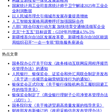
构建贸易投资一体化发展新格局
国家统计局工业司首席统计师于卫宁解读2025年工业企
业利润数据
以人民城市理念引领城市发展存量提质增效
人工智能发展格局调整呼吁加强国际合作
八部门联合印发行动方案 加快培育交通物流领军企业
北京“十五五”目标设置：GDP年均增速4.5%-5%
新疆维吾尔自治区发展改革委、新疆维吾尔自治区能源
局组织召开“一企一专班”联络服务座谈会
热点文章
国务院办公厅关于印发《政务移动互联网应用程序规范
化管理办法》的通知
人民银行、银保监会、证监会和外汇局联合制定并发布
《关于进一步规范金融营销宣传行为的通知》
银保监会正式印发《关于银行保险机构员工履职回避工
作的指导意见》
银保监会制定了《商业银行理财子公司净资本管理办法
（试行）》
国务院印发《关于推进贸易高质量发展的指导意见》
财政部发布新修订的《政府采购信息发布管理办法》