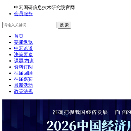
中宏国研信息技术研究院官网
会员服务
搜 索
首页
要闻纵览
中宏论道
决策要参
课题/内训
资料订阅
往届回顾
往届嘉宾
最新活动
政策法规