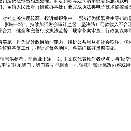
处罚法依法作出相应处理。制定罚款等处罚清单或者实施罚款时
关部门、乡镇人民政府（街道办事处）要完成执法类电子技术监控设
对社会关注度较高、投诉举报集中、违法行为频繁发生等罚款事
类、影响一域”。持续加强财会审计监督，坚决防止罚款收入不合
督合力，健全和完善行政执法监督、规章备案审查、行政复议等
实施，作为提升政府治理能力、维护公共利益和社会秩序、优化
关解释答复工作，指导监督各地区、各部门抓好贯彻实施。
多信息供参考，非商业用途。 2.. 本文仅代表原作者观点，与[
/电话]联系我们，我们将立即删除。 4. 转载时禁止篡改内容或