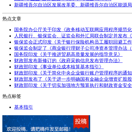
新疆维吾尔自治区发展改革委、新疆维吾尔自治区能源局
热点文章
国务院办公厅关于印发《政务移动互联网应用程序规范化
人民银行、银保监会、证监会和外汇局联合制定并发布《
银保监会正式印发《关于银行保险机构员工履职回避工作
银保监会制定了《商业银行理财子公司净资本管理办法（
国务院印发《关于推进贸易高质量发展的指导意见》
财政部发布新修订的《政府采购信息发布管理办法》
财政部印发《事业单位成本核算基本指引》
财政部印发《关于简化中央企业银行账户管理程序的通知
财政部发布了《关于进一步明确国有金融企业增资扩股股
财政部印发《关于切实加强地方预算执行和财政资金安全
热点标签
基本指引