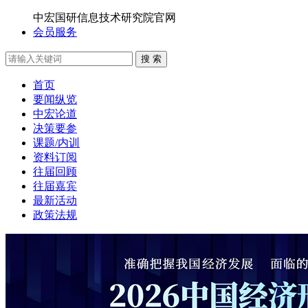
中宏国研信息技术研究院官网
会员服务
搜 索
首页
要闻纵览
中宏论道
决策要参
课题/内训
资料订阅
往届回顾
往届嘉宾
最新活动
政策法规