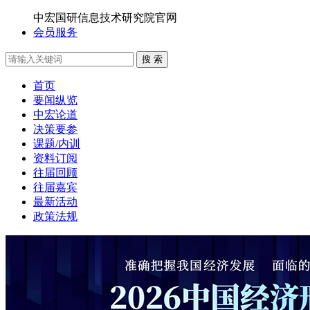
中宏国研信息技术研究院官网
会员服务
搜 索
首页
要闻纵览
中宏论道
决策要参
课题/内训
资料订阅
往届回顾
往届嘉宾
最新活动
政策法规