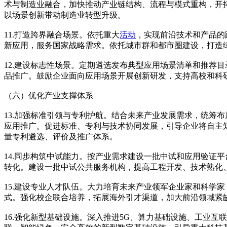
术与制造业融合，加快推动产业链结构、流程与模式重构，开
以场景创新带动制造业转型升级。
11.打造跨界融合场景。依托重大
活动
，实现前沿技术和产品的
新应用，服务国家战略需求。依托城市群和都市圈建设，打造
12.建设标志性场景。定期遴选发布典型应用场景清单和推荐
品推广。鼓励企业面向应用场景开展创新研发，支持高校和科
（六）优化产业支撑体系
13.加强标准引领与专利护航。结合未来产业发展需求，统筹
应用推广。促进标准、专利与技术协同发展，引导企业将自主
量专利遴选、评价及推广体系。
14.同步构筑中试能力。按产业需求建设一批中试和应用验证
转化。建设一批中试公共服务机构，提高工程开发、技术熟化
15.建设专业人才队伍。大力培育未来产业领军企业家和科学
式。强化校企联合培养，拓展海外引才渠道，加大前沿领域紧
16.强化新型基础设施。深入推进5G、算力基础设施、工业