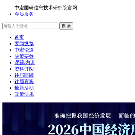
中宏国研信息技术研究院官网
会员服务
搜 索
首页
要闻纵览
中宏论道
决策要参
课题/内训
资料订阅
往届回顾
往届嘉宾
最新活动
政策法规