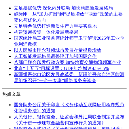
立足禀赋优势 深化内外联动 加快构建新发展格局
魏际刚：从“加力扩围”到“提质增效”“两新”政策的主要
变化与优化方向
立足特色优势打造新质生产力重要实践地
构建贸易投资一体化发展新格局
国家统计局工业司首席统计师于卫宁解读2025年工业企
业利润数据
以人民城市理念引领城市发展存量提质增效
人工智能发展格局调整呼吁加强国际合作
八部门联合印发行动方案 加快培育交通物流领军企业
北京“十五五”目标设置：GDP年均增速4.5%-5%
新疆维吾尔自治区发展改革委、新疆维吾尔自治区能源
局组织召开“一企一专班”联络服务座谈会
热点文章
国务院办公厅关于印发《政务移动互联网应用程序规范
化管理办法》的通知
人民银行、银保监会、证监会和外汇局联合制定并发布
《关于进一步规范金融营销宣传行为的通知》
银保监会正式印发《关于银行保险机构员工履职回避工