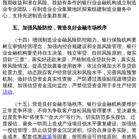
预期收益和潜在风险。鼓励有条件的银行业金融机构成立制造
业专业团队，在制造业企业集聚地区探索组建制造业服务中
心，支持先进制造业集群发展。
五、加强风险防控，营造良好金融市场秩序
（十四）增强制造业金融风险防控能力。银行保险机构要
树立审慎经营理念，加强内控合规建设和全面风险管理。银行
业金融机构要坚持自主决策、独立审贷、自担风险原则，做实
贷款“三查”，落实好还款来源，严格制造业贷款分类，真实反
映风险情况。提高贷款拨备使用效率，依法合规加大不良贷款
处置力度。动态跟踪客户经营状况和风险水平，完善风险预警
机制。做好信贷资金真实性查验，严防通过票据贴现虚增贷款
规模。加强信贷资金流向监控，严禁信贷资金用于非生产经营
活动
。
（十五）营造良好金融市场秩序。银行业金融机构要维护
正常竞争环境，不得为争取客户放松风险管理要求，坚决避免
过度竞争和“搭便车”“垒大户”等行为。切实防范多头授信、过
度授信，避免一哄而上造成产业项目低水平重复建设。加强统
一授信管理，防止信贷资金沉淀淤积。综合自身业务实际、资
金成本、配套优惠
政策
等因素，按照商业可持续原则、有效风