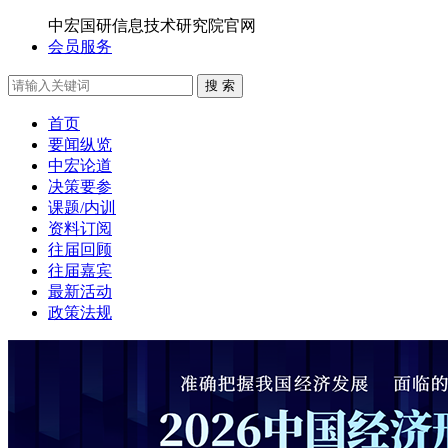
中宏国研信息技术研究院官网
会员服务
搜 索
首页
要闻纵览
中宏论道
决策要参
课题/内训
资料订阅
往届回顾
往届嘉宾
最新活动
政策法规