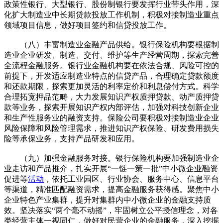
政策性银行、大型银行、股份制银行要发挥行业带头作用，深
化扩大制造业中长期贷款投放工作机制，积极对接制造业重点
领域项目信息，做好项目签约和信贷投放工作。
（八）丰富制造业金融产品供给。银行保险机构要根据制
造业企业研发、制造、交付、维护等生产经营周期，探索完善
全流程金融服务。银行业金融机构要在依法合规、风险可控的
前提下，开发适应制造业特点的信贷产品，合理确定贷款额度
和还款期限，探索更加灵活的利率定价和利息偿付方式。科学
合理拓宽押品范畴，大力发展知识产权质押贷款、动产质押贷
款等业务，探索开展知识产权内部评估，加强对科技创新企业
和生产性服务业的融资支持。保险公司要积极对接制造业企业
风险保障和风险管理需求，推进知识产权保险、研发费用损失
险等承保业务，支持产品研发和应用。
（九）加强金融服务对接。银行保险机构要加强制造业企
业走访和产品推介，扎实开展“一链一策一批”中小微企业融资
促进等
活动
，依托工业园区、行业协会、服务中心、信息平台
等渠道，精准匹配融资需求，提高金融服务获得感。聚焦中小
企业特色产业集群，提升对集群内中小微企业的金融支持质
效。坚决落实“两个毫不动摇”，牢固树立公平授信理念，对各
类经营主体一视同仁，做好对民营企业的金融服务，深入挖掘