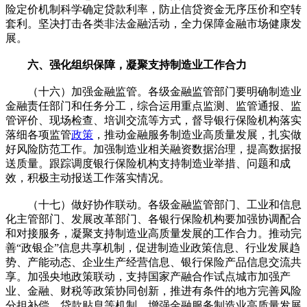
险定价机制科学确定贷款利率，防止信贷资金无序压价和空转
套利。坚决打击各类非法金融活动，全力保障金融市场健康发
展。
六、强化组织保障，凝聚支持制造业工作合力
（十六）加强金融监管。各级金融监管部门要明确制造业
金融责任部门和任务分工，综合运用重点监测、监管通报、监
管评价、现场检查、培训交流等方式，督导银行保险机构落实
落细各项监管
政策
，推动金融服务制造业高质量发展，扎实做
好风险防范工作。加强制造业相关融资数据治理，提高数据报
送质量。跟踪调度银行保险机构支持制造业举措、问题和成
效，积极主动报送工作落实情况。
（十七）做好协作联动。各级金融监管部门、工业和信息
化主管部门、发展改革部门、各银行保险机构要加强协调配合
和对接服务，凝聚支持制造业高质量发展的工作合力。推动完
善“政银企”信息共享机制，促进制造业政策信息、行业发展趋
势、产能动态、企业生产经营信息、银行保险产品信息交流共
享。加强央地政策联动，支持国家产融合作试点城市加强产
业、金融、财税等政策协同创新，推进有条件的地方完善风险
分担补偿、贷款贴息等机制，增强金融服务制造业高质量发展