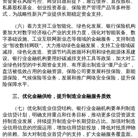
资金要在风险可控、商业自愿前提下，通过债券、直投股权、
私募股权基金、创业投资基金、保险资产管理产品等多种形
式，为战略性新兴产业提供长期稳定资金支持。
（六）着力支持工业智能化、绿色化发展。银行保险机构
要加大对数字经济核心产业的支持力度，强化对智能装备、数
字基础设施、工业互联网新业态等领域的金融服务，支持制造
业“智改数转网联”。大力推动绿色金融发展，支持工业领域碳
减排、绿色化改造、资源节约高效循环利用和绿色能源体系建
设。银行业金融机构要用好碳减排支持工具等政策，加大对工
业绿色转型的中长期资金支持。有序退出制造业“僵尸企业”，
盘活被低效占用的金融资源。保险公司要发展科技保险、新能
源保险、气候保险等业务，发展和推广网络安全保险，提升保
险保障水平。
三、优化金融供给，提升制造业金融服务质效
（七）优化制造业信贷结构。银行业金融机构要单列制造
业信贷计划，明确支持重点和任务目标，推动更多信贷资源支
持制造业发展，持续提升制造业中长期贷款占比。加强对制造
业信用信息的挖掘运用，增加信用贷款投放，降低对抵质押物
的依赖。加大对制造业首贷户的支持，扩大金融服务覆盖面。