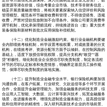
定价等方面强化资源保障。深入挖掘制造业企业无形资产、数
据资源等潜在价值，综合考量企业市场、技术等非财务信息，
稳妥开展质量融资增信，将相关要素探索纳入信贷评价和风险
管理模型。规范各环节融资收费和管理，不得借贷搭售、违规
收费，严禁对贷款投放附加不合理条件。保险公司要完善费率
调节机制，优化承保理赔流程，持续推进首台（套）重大技术
装备保险和新材料首批次应用保险补偿机制。
（十二）优化制造业金融激励约束。银行业金融机构要健
全内部绩效考核机制，科学设置考核权重，对成效显著的分支
机构，在绩效考评、资源分配等方面予以倾斜。在控制风险的
基础上，适度下放授信审批权限，提高分支机构“敢贷”“愿
贷”积极性。细化制造业企业授信尽职免责制度，制定各流程
环节的尽职认定标准和免责情形，明确界定基层员工操作规
范，保障尽职免责制度的落地实施。
（十三）提升制造业金融专业水平。银行保险机构要加强
沟通协商，在客户拓展、行业研究、欠款追偿等多个环节开展
合作，全面提升金融管理能力。加强金融服务的科技支撑，综
合运用人工智能、大数据、云计算等新兴技术，拓宽金融服务
场景，改进服务效率。增强先进制造业服务能力，提高授信审
批和信用评价的精准性，深入研判高新技术企业的市场前景、