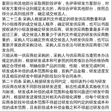
案部分和其他部分采取两阶段评审，先评审研发方案部分，对
研发方案得分达到规定名次的，再综合评审其他部分，按照总
得分从高到低排序，确定成交候选人。
第二十三条 采购人根据谈判文件规定的研发供应商数量和谈
判小组推荐的成交候选人顺序，确定研发供应商，也可以书面
授权谈判小组直接确定研发供应商。研发供应商数量最多不得
超过三家。成交候选人数量少于谈判文件规定的研发供应商数
量的，采购人可以确定所有成交候选人为研发供应商，也可以
重新开展政府采购活动。采购人应当依法与研发供应商签订研
发合同。
只能从唯一供应商处采购的，采购人与供应商应当遵照本办法
规定的原则，根据研发成本和可参照的同类项目合同价格协商
确定合理价格，明确创新产品的功能、性能，研发完成时间，
研发成本补偿的成本范围和金额，首购产品金额，研发进度安
排及相应的研发中期谈判阶段划分等合同条件。
第二十四条 采购人根据研发合同约定，组织谈判小组与研发
供应商在研发不同阶段就研发进度、标志性成果及其验收方法
与标准、研发成本补偿的成本范围和金额等问题进行研发中期
谈判，根据研发进展情况对相关内容细化调整，但每个研发供
应商各阶段补偿成本范围不得超过研发合同约定的研发成本补
偿的成本范围，且各阶段成本补偿金额之和不得超过研发合同