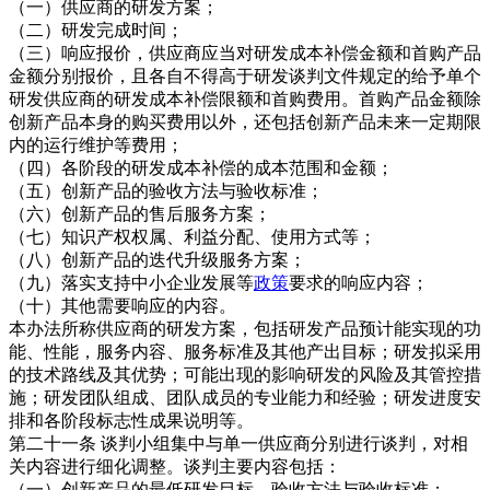
（一）供应商的研发方案；
（二）研发完成时间；
（三）响应报价，供应商应当对研发成本补偿金额和首购产品
金额分别报价，且各自不得高于研发谈判文件规定的给予单个
研发供应商的研发成本补偿限额和首购费用。首购产品金额除
创新产品本身的购买费用以外，还包括创新产品未来一定期限
内的运行维护等费用；
（四）各阶段的研发成本补偿的成本范围和金额；
（五）创新产品的验收方法与验收标准；
（六）创新产品的售后服务方案；
（七）知识产权权属、利益分配、使用方式等；
（八）创新产品的迭代升级服务方案；
（九）落实支持中小企业发展等
政策
要求的响应内容；
（十）其他需要响应的内容。
本办法所称供应商的研发方案，包括研发产品预计能实现的功
能、性能，服务内容、服务标准及其他产出目标；研发拟采用
的技术路线及其优势；可能出现的影响研发的风险及其管控措
施；研发团队组成、团队成员的专业能力和经验；研发进度安
排和各阶段标志性成果说明等。
第二十一条 谈判小组集中与单一供应商分别进行谈判，对相
关内容进行细化调整。谈判主要内容包括：
（一）创新产品的最低研发目标、验收方法与验收标准；