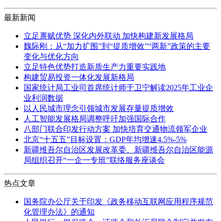
最新新闻
立足禀赋优势 深化内外联动 加快构建新发展格局
魏际刚：从“加力扩围”到“提质增效”“两新”政策的主要
变化与优化方向
立足特色优势打造新质生产力重要实践地
构建贸易投资一体化发展新格局
国家统计局工业司首席统计师于卫宁解读2025年工业企
业利润数据
以人民城市理念引领城市发展存量提质增效
人工智能发展格局调整呼吁加强国际合作
八部门联合印发行动方案 加快培育交通物流领军企业
北京“十五五”目标设置：GDP年均增速4.5%-5%
新疆维吾尔自治区发展改革委、新疆维吾尔自治区能源
局组织召开“一企一专班”联络服务座谈会
热点文章
国务院办公厅关于印发《政务移动互联网应用程序规范
化管理办法》的通知