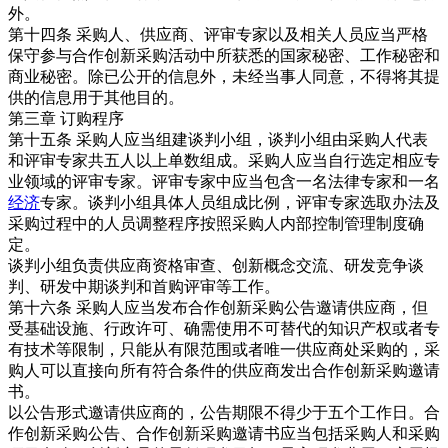
外。
第十四条 采购人、供应商、评审专家以及相关人员应当严格
保守参与合作创新采购活动中所获悉的国家秘密、工作秘密和
商业秘密。除已公开的信息外，未经当事人同意，不得将其提
供的信息用于其他目的。
第三章 订购程序
第十五条 采购人应当组建谈判小组，谈判小组由采购人代表
和评审专家共五人以上单数组成。采购人应当自行选定相应专
业领域的评审专家。评审专家中应当包含一名法律专家和一名
经济
专家。谈判小组具体人员组成比例，评审专家选取办法及
采购过程中的人员调整程序按照采购人内部控制管理制度确
定。
谈判小组负责供应商资格审查、创新概念交流、研发竞争谈
判、研发中期谈判和首购评审等工作。
第十六条 采购人应当发布合作创新采购公告邀请供应商，但
受基础设施、行政许可、确需使用不可替代的知识产权或者专
有技术等限制，只能从有限范围或者唯一供应商处采购的，采
购人可以直接向所有符合条件的供应商发出合作创新采购邀请
书。
以公告形式邀请供应商的，公告期限不得少于五个工作日。合
作创新采购公告、合作创新采购邀请书应当包括采购人和采购