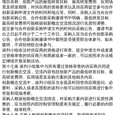
项目名称，创新产品的最低研发目标、最高研发费用、应用场
景及研发期限，对供应商的资格要求以及供应商提交参与合作
创新采购申请文件的时间和地点等。同时，采购人应当在合作
创新采购公告、合作创新采购邀请书中明确，最低研发目标、
最高研发费用可能根据创新概念交流情况进行实质性调整。
提交参与合作创新采购申请文件的时间自采购公告、邀请书发
出之日起不得少于二十个工作日。采购人应当在合作创新采购
公告、合作创新采购邀请书中载明是否接受联合体参与。如未
载明，不得拒绝联合体参与。
谈判小组依法对供应商的资格进行审查。提交申请文件或者通
过资格审查的供应商只有两家或者一家的，可以按照本办法规
定继续开展采购活动。
第十七条 谈判小组集中与所有通过资格审查的供应商共同进
行创新概念交流，交流内容包括创新产品的最低研发目标、最
高研发费用、应用场景及采购方案的其他相关内容。
创新概念交流中，谈判小组应当全面及时回答供应商提问。必
要时，采购人或者其授权的谈判小组可以组织供应商进行集中
答疑和现场考察。
采购人根据创新概念交流情况，对采购方案内容进行实质性调
整的，应当按照内部控制管理制度有关规定，履行必要的内部
审查、核准程序。
第十八条 采购人根据创新概念交流结果，形成研发谈判文