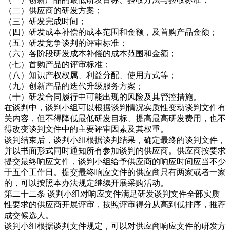
（二）供应商的研发方案；
（三）研发完成时间；
（四）研发成本补偿的成本范围和金额，及首购产品金额；
（五）研发竞争谈判的评审标准；
（六）各阶段研发成本补偿的成本范围和金额；
（七）首购产品的评审标准；
（八）知识产权权属、利益分配、使用方式等；
（九）创新产品的迭代升级服务方案；
（十）研发合同履行中可能出现的风险及其管控措施。
在谈判中，谈判小组可以根据谈判情况实质性变动谈判文件有
关内容，但不得降低最低研发目标、提高最高研发费用，也不
得改变谈判文件中的主要评审因素及其权重。
谈判结束后，谈判小组根据谈判结果，确定最终的谈判文件，
并以书面形式同时通知所有参加谈判的供应商。供应商按要求
提交最终响应文件，谈判小组给予供应商的响应时间应当不少
于五个工作日。提交最终响应文件的供应商只有两家或者一家
的，可以按照本办法规定继续开展采购活动。
第二十二条 谈判小组对响应文件满足研发谈判文件全部实质
性要求的供应商开展评审，按照评审得分从高到低排序，推荐
成交候选人。
谈判小组根据谈判文件规定，可以对供应商响应文件的研发方