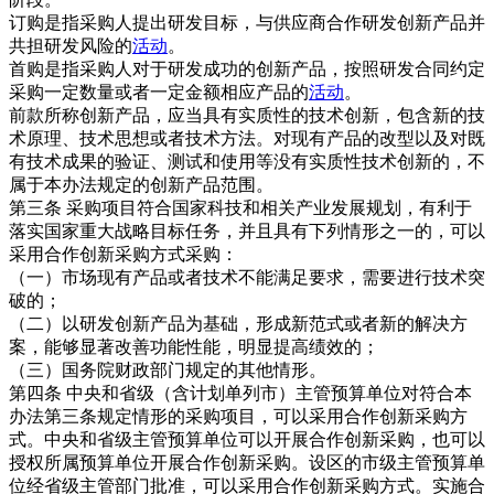
订购是指采购人提出研发目标，与供应商合作研发创新产品并
共担研发风险的
活动
。
首购是指采购人对于研发成功的创新产品，按照研发合同约定
采购一定数量或者一定金额相应产品的
活动
。
前款所称创新产品，应当具有实质性的技术创新，包含新的技
术原理、技术思想或者技术方法。对现有产品的改型以及对既
有技术成果的验证、测试和使用等没有实质性技术创新的，不
属于本办法规定的创新产品范围。
第三条 采购项目符合国家科技和相关产业发展规划，有利于
落实国家重大战略目标任务，并且具有下列情形之一的，可以
采用合作创新采购方式采购：
（一）市场现有产品或者技术不能满足要求，需要进行技术突
破的；
（二）以研发创新产品为基础，形成新范式或者新的解决方
案，能够显著改善功能性能，明显提高绩效的；
（三）国务院财政部门规定的其他情形。
第四条 中央和省级（含计划单列市）主管预算单位对符合本
办法第三条规定情形的采购项目，可以采用合作创新采购方
式。中央和省级主管预算单位可以开展合作创新采购，也可以
授权所属预算单位开展合作创新采购。设区的市级主管预算单
位经省级主管部门批准，可以采用合作创新采购方式。实施合