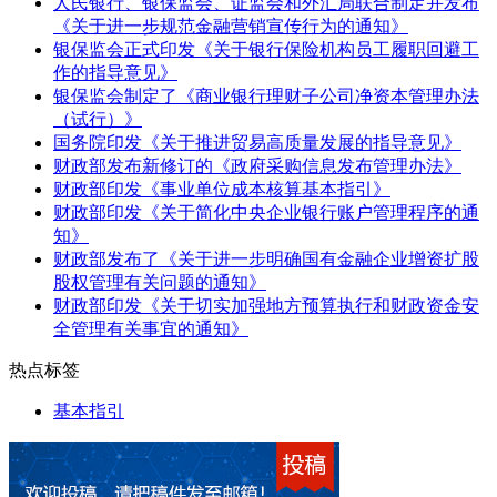
人民银行、银保监会、证监会和外汇局联合制定并发布
《关于进一步规范金融营销宣传行为的通知》
银保监会正式印发《关于银行保险机构员工履职回避工
作的指导意见》
银保监会制定了《商业银行理财子公司净资本管理办法
（试行）》
国务院印发《关于推进贸易高质量发展的指导意见》
财政部发布新修订的《政府采购信息发布管理办法》
财政部印发《事业单位成本核算基本指引》
财政部印发《关于简化中央企业银行账户管理程序的通
知》
财政部发布了《关于进一步明确国有金融企业增资扩股
股权管理有关问题的通知》
财政部印发《关于切实加强地方预算执行和财政资金安
全管理有关事宜的通知》
热点标签
基本指引