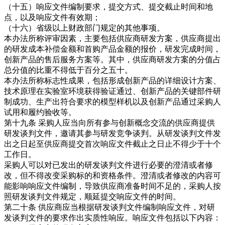
（十五）响应文件编制要求，提交方式、提交截止时间和地
点，以及响应文件有效期；
（十六）省级以上财政部门规定的其他事项。
本办法所称评审因素，主要包括供应商研发方案，供应商提出
的研发成本补偿金额和首购产品金额的报价，研发完成时间，
创新产品的售后服务方案等。其中，供应商研发方案的分值占
总分值的比重不得低于百分之五十。
本办法所称标志性成果，包括形成创新产品的详细设计方案、
技术原理在实验室环境获得验证通过、创新产品的关键部件研
制成功、生产出符合要求的模型样机以及创新产品通过采购人
试用和履约验收等。
第十九条 采购人应当向所有参与创新概念交流的供应商提供
研发谈判文件，邀请其参与研发竞争谈判。从研发谈判文件发
出之日起至供应商提交首次响应文件截止之日止不得少于十个
工作日。
采购人可以对已发出的研发谈判文件进行必要的澄清或者修
改，但不得改变采购标的和资格条件。澄清或者修改的内容可
能影响响应文件编制，导致供应商准备时间不足的，采购人按
照研发谈判文件规定，顺延提交响应文件的时间。
第二十条 供应商应当根据研发谈判文件编制响应文件，对研
发谈判文件的要求作出实质性响应。响应文件包括以下内容：