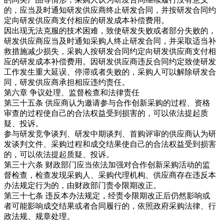
的，应当及时通知研发供应商终止研发合同，并按研发合同约
定向研发供应商支付相应的研发成本补偿费用。
因出现无法克服的技术困难，致使研发失败或者部分失败的，
研发供应商应当及时通知采购人终止研发合同，并采取适当补
救措施减少损失，采购人按研发合同约定向研发供应商支付相
应的研发成本补偿费用。因研发供应商违反合同约定致使研发
工作发生重大延误、停滞或者失败的，采购人可以解除研发合
同，研发供应商承担相应违约责任。
第六章 争议处理、监督检查和法律责任
第三十五条 供应商认为邀请参与合作创新采购的过程、资格
审查的过程使自己的合法权益受到损害的，可以依法提起质
疑、投诉。
参与研发竞争谈判、研发中期谈判、首购评审的供应商认为研
发谈判文件、采购过程和成交结果使自己的合法权益受到损害
的，可以依法提起质疑、投诉。
第三十六条 财政部门应当依法加强对合作创新采购活动的监
督检查，检查发现采购人、采购代理机构、供应商存在违反本
办法规定行为的，由财政部门责令限期改正。
第三十七条 违反本办法规定，经责令限期改正后仍然影响或
者可能影响成交结果或者合同履行的，依照政府采购法律、行
政法规、规章处理。