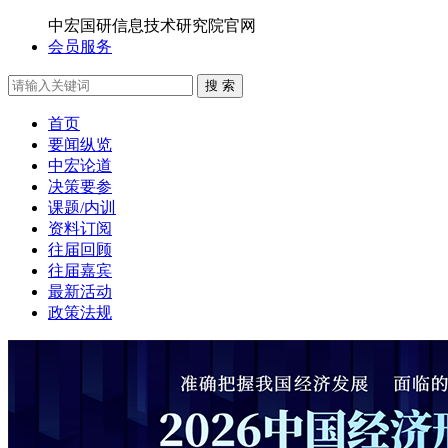
中宏国研信息技术研究院官网
会员服务
搜 索
首页
要闻纵览
中宏论道
决策要参
课题/内训
资料订阅
往届回顾
往届嘉宾
最新活动
政策法规