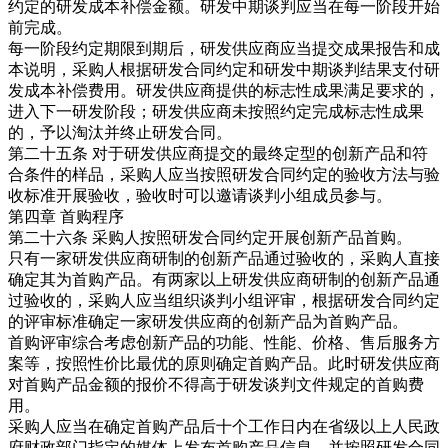
约定的研发成本补偿金额。研发中期谈判应当在每一阶段开始
前完成。
每一阶段约定期限到期后，研发供应商应当提交成果报告和成
本说明，采购人根据研发合同约定和研发中期谈判结果支付研
发成本补偿费用。研发供应商提供的标志性成果满足要求的，
进入下一研发阶段；研发供应商未按照约定完成标志性成果
的，予以淘汰并终止研发合同。
第二十五条 对于研发供应商提交的最终定型的创新产品和符
合条件的样品，采购人应当按照研发合同约定的验收方法与验
收标准开展验收，验收时可以邀请谈判小组成员参与。
第四章 首购程序
第二十六条 采购人按照研发合同约定开展创新产品首购。
只有一家研发供应商研制的创新产品通过验收的，采购人直接
确定其为首购产品。有两家以上研发供应商研制的创新产品通
过验收的，采购人应当组织谈判小组评审，根据研发合同约定
的评审标准确定一家研发供应商的创新产品为首购产品。
首购评审综合考虑创新产品的功能、性能、价格、售后服务方
案等，按照性价比最优的原则确定首购产品。此时研发供应商
对首购产品金额的报价不得高于研发谈判文件规定的首购费
用。
采购人应当在确定首购产品后十个工作日内在省级以上人民政
府财政部门指定的媒体上发布首购产品信息，并按照研发合同