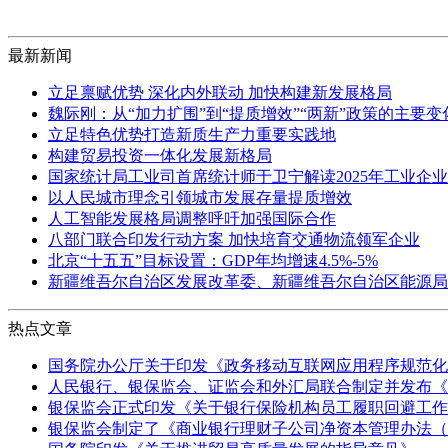
最新新闻
立足禀赋优势 深化内外联动 加快构建新发展格局
魏际刚：从“加力扩围”到“提质增效”“两新”政策的主要
立足特色优势打造新质生产力重要实践地
构建贸易投资一体化发展新格局
国家统计局工业司首席统计师于卫宁解读2025年工业企
以人民城市理念引领城市发展存量提质增效
人工智能发展格局调整呼吁加强国际合作
八部门联合印发行动方案 加快培育交通物流领军企业
北京“十五五”目标设置：GDP年均增速4.5%-5%
新疆维吾尔自治区发展改革委、新疆维吾尔自治区能源局
热点文章
国务院办公厅关于印发《政务移动互联网应用程序规范化
人民银行、银保监会、证监会和外汇局联合制定并发布《
银保监会正式印发《关于银行保险机构员工履职回避工作
银保监会制定了《商业银行理财子公司净资本管理办法（