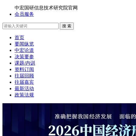
中宏国研信息技术研究院官网
会员服务
搜 索
首页
要闻纵览
中宏论道
决策要参
课题/内训
资料订阅
往届回顾
往届嘉宾
最新活动
政策法规