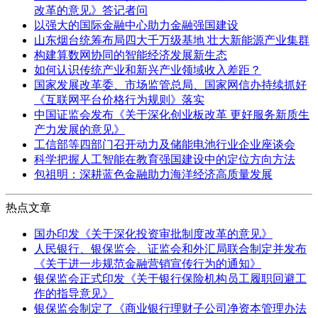
改革的意见》答记者问
以强大的国际金融中心助力金融强国建设
山东烟台统筹布局四大千万级基地 壮大新能源产业集群
构建算数网协同的智能经济发展新生态
如何认识传统产业和新兴产业领域收入差距？
国家发展改革委、市场监管总局、国家网信办持续抓好
《互联网平台价格行为规则》落实
中国证监会发布《关于深化创业板改革 更好服务新质生
产力发展的意见》
工信部等四部门召开动力及储能电池行业企业座谈会
科学把握人工智能在教育强国建设中的定位方向方法
包祖明：深耕蓝色金融助力海洋经济高质量发展
热点文章
国办印发《关于深化投资审批制度改革的意见》
人民银行、银保监会、证监会和外汇局联合制定并发布
《关于进一步规范金融营销宣传行为的通知》
银保监会正式印发《关于银行保险机构员工履职回避工
作的指导意见》
银保监会制定了《商业银行理财子公司净资本管理办法