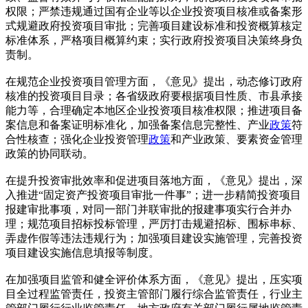
权限；严禁违规通过国有企业等以企业投资项目核准或备案形
式规避政府投资项目审批；完善项目建设标准和投资概算核定
标准体系，严格项目概算约束；实行政府投资项目决策终身负
责制。
在规范企业投资项目管理方面，《意见》提出，动态修订政府
核准的投资项目目录；各省级政府要根据项目性质、市县承接
能力等，合理确定本地区企业投资项目核准权限；推进项目备
案信息和备案证明标准化，加强备案信息完整性、产业
政策
符
合性核查；强化企业投资管理
政策
和产业政策、要素资金管理
政策的协同联动。
在提升投资审批效率和促进项目落地方面，《意见》提出，深
入推进“固定资产投资项目审批一件事”；进一步精简投资项目
报建审批事项，对同一部门并联审批的报建事项实行合并办
理；规范项目招标投标管理，严厉打击规避招标、围标串标、
弄虚作假等违法违规行为；加强项目建设实施管理，完善投资
项目建设实施信息填报等制度。
在加强项目监管和健全评价体系方面，《意见》提出，压实项
目全过程监管责任，投资主管部门履行综合监管责任，行业主