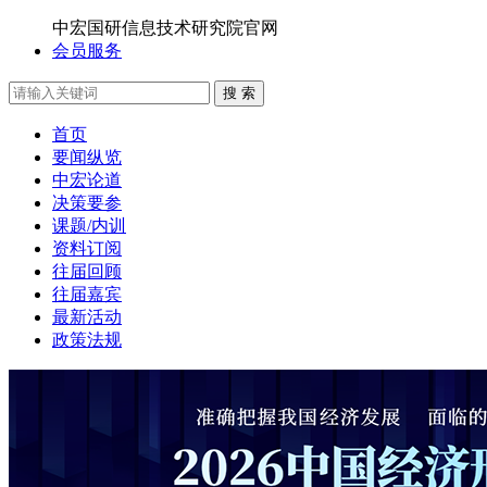
中宏国研信息技术研究院官网
会员服务
搜 索
首页
要闻纵览
中宏论道
决策要参
课题/内训
资料订阅
往届回顾
往届嘉宾
最新活动
政策法规